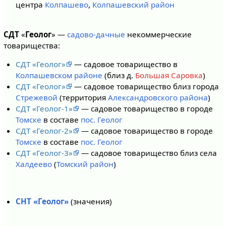
центра
Колпашево
,
Колпашевский район
СДТ
«
Геолог
» —
садово-дачные
некоммерческие
товарищества:
СДТ «Геолог»
— садовое товарищество в
Колпашевском районе
(близ д.
Большая Саровка
)
СДТ «Геолог»
— садовое товарищество близ города
Стрежевой
(территория
Александровского района
)
СДТ «Геолог-1»
— садовое товарищество в городе
Томске
в составе
пос. Геолог
СДТ «Геолог-2»
— садовое товарищество в городе
Томске
в составе
пос. Геолог
СДТ «Геолог-3»
— садовое товарищество близ села
Халдеево
(
Томский район
)
СНТ «Геолог»
(значения)