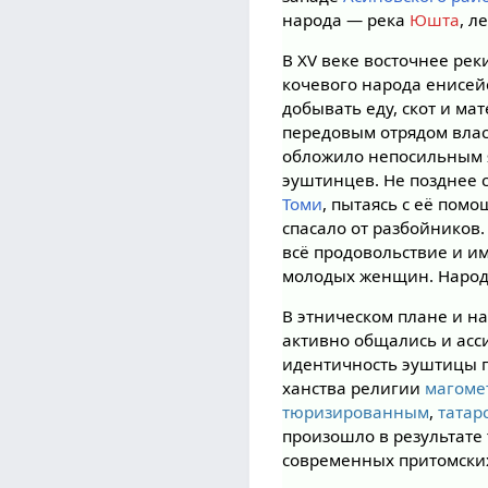
народа — река
Юшта
, л
В XV веке восточнее ре
кочевого народа енисе
добывать еду, скот и м
передовым отрядом влас
обложило непосильным 
эуштинцев. Не позднее 
Томи
, пытаясь с её пом
спасало от разбойников
всё продовольствие и им
молодых женщин. Народ 
В этническом плане и н
активно общались и ас
идентичность эуштицы п
ханства религии
магоме
тюризированным
,
татар
произошло в результате 
современных притомски