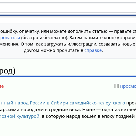
 ошибку, опечатку, или можете дополнить статью — правьте с
ироваться
(быстро и бесплатно). Затем нажмите кнопку «прави
менения. О том, как загружать иллюстрации, создавать новые
другом можно прочитать в
справке
.
род)
ие
Просмо
нный народ России в Сибири
самодийско
-
телеутского
про
арскими народами в средние века. Ныне — одна из ветве
иозной культурой
, в которую народ вошёл в эпоху поздне