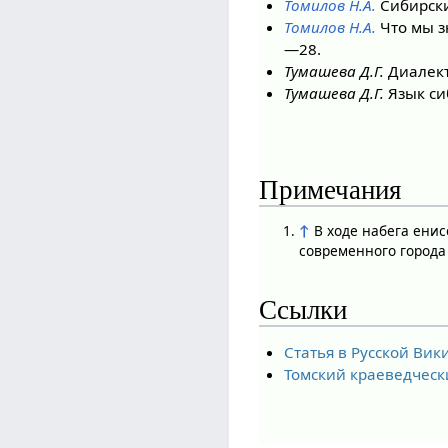
Томилов Н.А.
Сибирские
Томилов Н.А.
Что мы з
—28.
Тумашева Д.Г.
Диалект
Тумашева Д.Г.
Язык си
Примечания
↑
В ходе набега енис
современного город
Ссылки
Статья в Русской Ви
Томский краеведческ