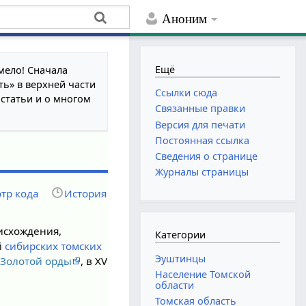
Аноним
Ещё
мело! Сначала
ть» в верхней части
Ссылки сюда
 статьи и о многом
Связанные правки
Версия для печати
Постоянная ссылка
Сведения о странице
Журналы страницы
тр кода
История
исхождения,
Категории
й
сибирских томских
Эуштинцы
й
Золотой орды
, в XV
Население Томской
области
Томская область