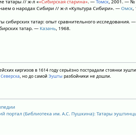
 татары // ж-л «
«Сибирская старина»
. —
Томск
, 2001. — №
наем о народах Сибири // ж-л «Культура Сибири». —
Омск
,
ы сибирских татар: опыт сравнительного исследования. 
бирских татар. —
Казань
, 1968.
ейских киргизов в 1614 году серьёзно пострадали стоянки эушт
а
Северска
, но до самой
Эушты
разбойники не дошли.
кипедии
ий портал (Библиотека им. А.С. Пушкина): Татары эуштинц