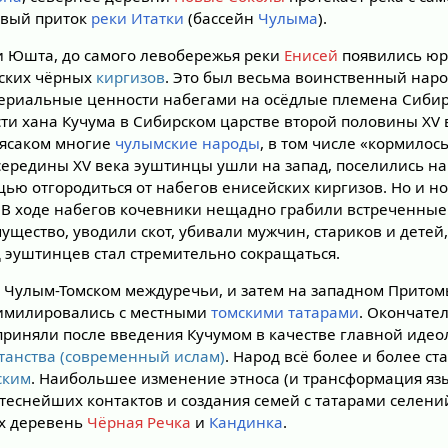
евый приток
реки Итатки
(бассейн
Чулыма
).
ки Юшта, до самого левобережья реки
Енисей
появились юр
йских чёрных
киргизов
. Это был весьма воинственный нар
атериальные ценности набегами на осёдлые племена Сибир
ти хана Кучума в Сибирском царстве второй половины XV в
ясаком многие
чулымские народы
, в том числе «кормилось
середины XV века эуштинцы ушли на запад, поселились н
ощью отгородиться от набегов енисейских киргизов. Но и н
. В ходе набегов кочевники нещадно грабили встреченные
ущество, уводили скот, убивали мужчин, стариков и детей
эуштинцев стал стремительно сокращаться.
а Чулым-Томском междуречьи, и затем на западном Прито
симилировались с местными
томскими татарами
. Окончате
риняли после введения Кучумом в качестве главной идео
танства (современный ислам)
. Народ всё более и более ст
ским
. Наибольшее изменение этноса (и трансформация яз
теснейших контактов и создания семей с татарами селени
х деревень
Чёрная Речка
и
Кандинка
.