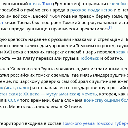
ка эуштинский
князь
Тоян
(Ермашетев) отправился с
челоби
просьбой о приёме его народа в
русское подданство
и о не
сским войском. Весной 1604 года на правом берегу Томи, 
рт
князя Тояна, был построен Томский острог, началась исто
[1]
ние народа эуштинцев практически прекратилось
.
ую крепость наравне с русскими казаками и стрельцами. Б
ивно привлекались для управления Томским острогом, слу
и XVII века с томских татарских племён царь повелел
ясак
н
ость — за плату перевозили грузы в
Тобольск
и обратно.
начала XX веков село Эушта являлось административным ц
сти
) российских томских земель, где князь (лидер) эуштин
ение, по царскому доверию сам собирал с эуштинцев еже
ык
(
ясак
,
налог
) и отправлял его в государственную российс
танская (с XX века — мусульманская)
мечеть
, которая, ка
ия в
СССР
того времени, была сломана
воинствующими бо
 гг. Мечеть восстановлена в XXI веке.
территория входила в состав
Томского уезда
Томской губер