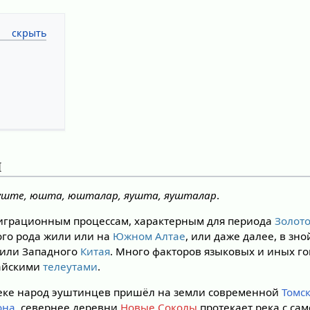
я
эуште, юшта, юшталар, яушта, яушталар
.
играционным процессам, характерным для периода
Золот
ого рода жили или на
Южном Алтае
, или даже далее, в зн
или Западного
Китая
. Много факторов языковых и иных го
тайскими
телеутами
.
веке народ эуштинцев пришёл на земли современной
Томс
она
, севернее деревни
Новые Соколы
протекает река с са