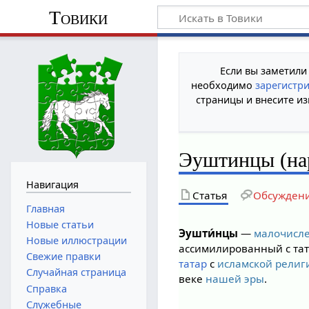
Товики
Если вы заметили
необходимо
зарегистр
страницы и внесите из
Эуштинцы (на
Навигация
Статья
Обсужден
Главная
Новые статьи
Эушти́нцы
—
малочисле
Новые иллюстрации
ассимилированный с тат
Свежие правки
татар
с
исламской религ
Случайная страница
веке
нашей эры
.
Справка
Служебные