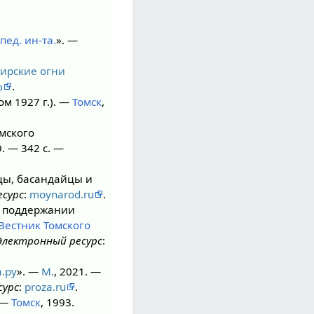
пед. ин-та.
». —
ирские огни
ф
.
м 1927 г.). —
Томск
,
мского
9. — 342 с. —
цы, басандайцы и
сурс
:
moynarod.ru
.
и поддержании
Вестник Томского
Электронный ресурс
:
.ру
». —
М.
, 2021. —
сурс
:
proza.ru
.
 —
Томск
, 1993.