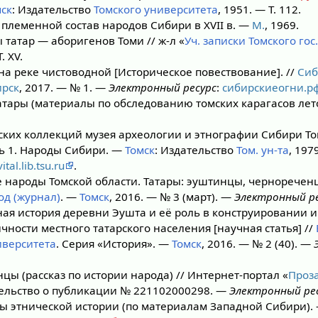
ск
: Издательство
Томского университета
, 1951. — Т. 112.
племенной состав народов Сибири в XVII в. —
М.
, 1969.
татар — аборигенов Томи // ж-л «
Уч. записки Томского гос.
. XV.
на реке чистоводной [Историческое повествование]. //
Сиб
рск
, 2017. — № 1. —
Электронный ресурс
:
сибирскиеогни.р
тары (материалы по обследованию томских карагасов лето
ских коллекций музея археологии и этнографии Сибири То
ть 1. Народы Сибири. —
Томск
: Издательство
Том. ун-та
, 197
vital.lib.tsu.ru
.
народы Томской области. Татары: эуштинцы, черноречен
д (журнал)
. —
Томск
, 2016. — № 3 (март). —
Электронный ре
ая история деревни Эушта и её роль в конструировании 
ности местного татарского населения [научная статья] //
иверситета
. Серия «История». —
Томск
, 2016. — № 2 (40). —
ы (рассказ по истории народа) // Интернет-портал «
Проза
тельство о публикации № 221102000298. —
Электронный ре
 этнической истории (по материалам Западной Сибири).