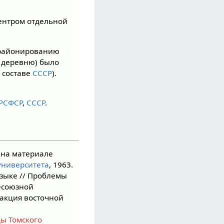
центром отдельной
о районированию
в деревню) было
 составе
СССР
).
РСФСР
,
СССР
.
(на материале
университета
, 1963.
зыке // Проблемы
сесоюзной
дакция восточной
ды Томского