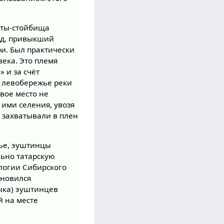
ты-стойбища
од, привыкший
и. Был практически
ека. Это племя
» и за счёт
а левобережье реки
овое место не
 ими селения, увозя
, захватывали в плен
мье, эуштинцы
льно татарскую
логии Сибирского
ановился
ыка) эуштинцев
й на месте