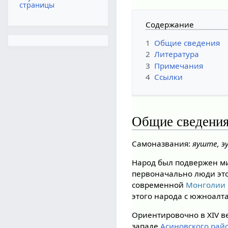
страницы
Содержание
1
Общие сведения
2
Литература
3
Примечания
4
Ссылки
Общие сведени
Самоназвания:
яуште, 
Народ был подвержен м
первоначально люди эт
современной
Монголии
этого народа с южноал
Ориентировочно в XIV 
западе
Асиновского рай