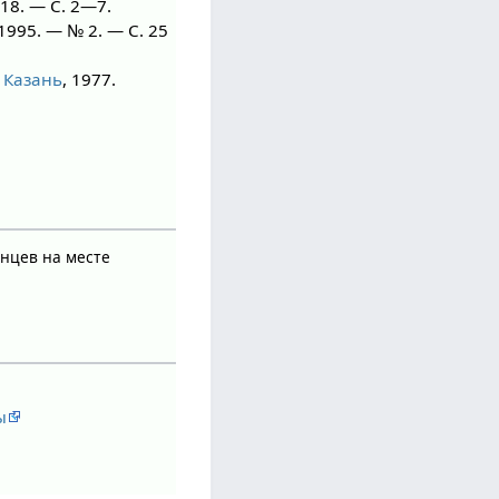
 18. — С. 2—7.
 1995. — № 2. — С. 25
—
Казань
, 1977.
инцев на месте
ы