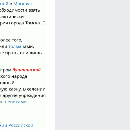
тной
в
Москву
к
обходимости взять
практически
рия города Томска. С
олее того,
жили
толмач
ами,
е брать, они лишь
ентром
Эуштинской
ского народа
годный
кую казну. В селении
к и другие учреждения
льшевиками-
нии
Российской