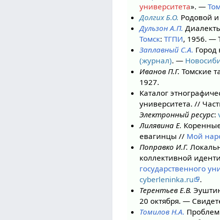
университета
». —
Том
Долгих Б.О.
Родовой и 
Дульзон А.П.
Диалекты 
Томск
:
ТГПИ
, 1956. — Т
Заплавный С.А.
Город 
(журнал)
. —
Новосиби
Иванов П.Г.
Томские та
1927.
Каталог этнографиче
университета. // Час
Электронный ресурс
:
Лилявина Е.
Коренные 
евагинцы //
Мой наро
Поправко И.Г.
Локальн
коллективной идентич
государственного ун
cyberleninka.ru
.
Терентьев Е.В.
Эуштинц
20 октября. — Свиде
Томилов Н.А.
Проблемы