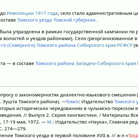
 до
Революции 1917 года
, село стало административным 
составе
Томского уезда
Томской губернии
.
ь была упразднена в рамках государственной кампании п
а волостей и уездов районами). Село (реорганизованное 
-го (Северного) Томского района
Сибирского края
РСФСР
(в
шта — в составе
Томского района
Западно-Сибирского края
опросу о закономерностях диалектно-языкового смешения 
. Эушта Томского района). —
Томск
: Издательство
Томского 
торых исторических чередованиях в чулымско-тюркском я
ведения. // Выпуск 2. Серия лингвистики. / Материалы В
а
, 17-19 мая, 1972. —
М.
: Издательство «Наука», Главная ре
С. 274—279.
ение Томского уезда в первой половине XVII в. // ж-л «
Тру