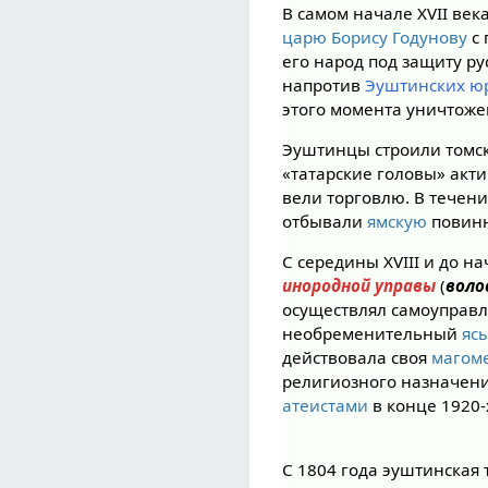
В самом начале XVII ве
царю Борису Годунову
с 
его народ под защиту ру
напротив
Эуштинских ю
этого момента уничтоже
Эуштинцы строили томск
«татарские головы» акт
вели торговлю. В течени
отбывали
ямскую
повинн
С середины XVIII и до 
инородной управы
(
воло
осуществлял самоуправл
необременительный
яс
действовала своя
магоме
религиозного назначен
атеистами
в конце 1920-х
С 1804 года эуштинская 