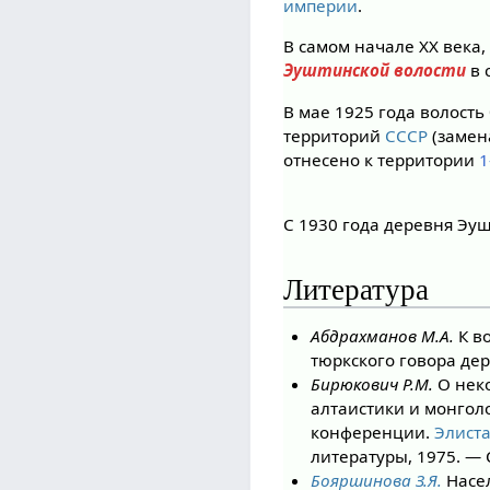
империи
.
В самом начале XX века,
Эуштинской волости
в 
В мае 1925 года волост
территорий
СССР
(замен
отнесено к территории
1
С 1930 года деревня Эу
Литература
Абдрахманов М.А.
К в
тюркского говора дер
Бирюкович Р.М.
О неко
алтаистики и монголо
конференции.
Элист
литературы, 1975. — 
Бояршинова З.Я.
Насел