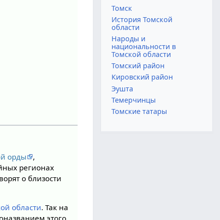
Томск
История Томской
области
Народы и
национальности в
Томской области
Томский район
Кировский район
Эушта
Темерчинцы
Томские татары
ой орды
,
ойных регионах
ворят о близости
кой области
. Так на
моназванием этого