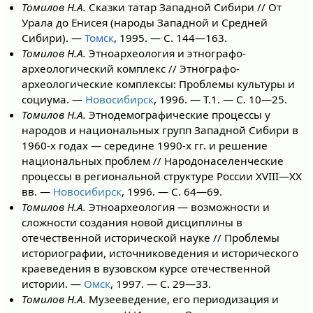
Томилов Н.А.
Сказки татар Западной Сибири // От
Урала до Енисея (народы Западной и Средней
Сибири). —
Томск
, 1995. — С. 144—163.
Томилов Н.А.
Этноархеология и этнографо-
археологический комплекс // Этнографо-
археологические комплексы: Проблемы культуры и
социума. —
Новосибирск
, 1996. — Т.1. — С. 10—25.
Томилов Н.А.
Этнодемографические процессы у
народов и национальных групп Западной Сибири в
1960-х годах — середине 1990-х гг. и решение
национальных проблем // Народонаселенческие
процессы в региональной структуре России XVIII—XX
вв. —
Новосибирск
, 1996. — С. 64—69.
Томилов Н.А.
Этноархеология — возможности и
сложности создания новой дисциплины в
отечественной исторической науке // Проблемы
историографии, источниковедения и исторического
краеведения в вузовском курсе отечественной
истории. —
Омск
, 1997. — С. 29—33.
Томилов Н.А.
Музееведение, его периодизация и