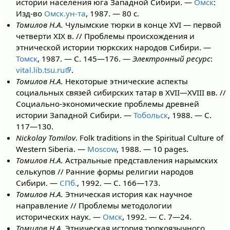
истории населения юга Западной Сибири. —
Омск
:
Изд-во
Омск.ун-та
, 1987. — 80 с.
Томилов Н.А.
Чулымские тюрки в конце XVI — первой
четверти XIX в. // Проблемы происхождения и
этнической истории тюркских народов Сибири. —
Томск
, 1987. — С. 145—176. —
Электронный ресурс
:
vital.lib.tsu.ru
.
Томилов Н.А.
Некоторые этнические аспекты
социальных связей сибирских татар в XVII—XVIII вв. //
Социально-экономические проблемы древней
истории Западной Сибири. —
Тобольск
, 1988. — С.
117—130.
Nickolay Tomilov
. Folk traditions in the Spiritual Culture of
Western Siberia. —
Moscow
, 1988. — 10 pages.
Томилов Н.А.
Астральные представления нарымских
селькупов // Ранние формы религии народов
Сибири. —
СПб.
, 1992. — С. 166—173.
Томилов Н.А.
Этническая история как научное
направление // Проблемы методологии
исторических наук. —
Омск
, 1992. — С. 7—24.
Томилов Н.А.
Этническая история тюркоязычного