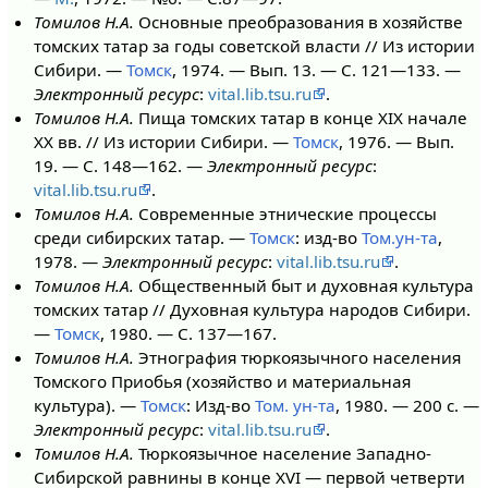
Томилов Н.А.
Основные преобразования в хозяйстве
томских татар за годы советской власти // Из истории
Сибири. —
Томск
, 1974. — Вып. 13. — С. 121—133. —
Электронный ресурс
:
vital.lib.tsu.ru
.
Томилов Н.А.
Пища томских татар в конце XIX начале
XX вв. // Из истории Сибири. —
Томск
, 1976. — Вып.
19. — С. 148—162. —
Электронный ресурс
:
vital.lib.tsu.ru
.
Томилов Н.А.
Современные этнические процессы
среди сибирских татар. —
Томск
: изд-во
Том.ун-та
,
1978. —
Электронный ресурс
:
vital.lib.tsu.ru
.
Томилов Н.А.
Общественный быт и духовная культура
томских татар // Духовная культура народов Сибири.
—
Томск
, 1980. — С. 137—167.
Томилов Н.А.
Этнография тюркоязычного населения
Томского Приобья (хозяйство и материальная
культура). —
Томск
: Изд-во
Том. ун-та
, 1980. — 200 с. —
Электронный ресурс
:
vital.lib.tsu.ru
.
Томилов Н.А.
Тюркоязычное население Западно-
Сибирской равнины в конце XVI — первой четверти