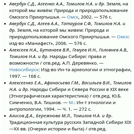
Авербух С.Д., Агеенко А.А., Томилов Н.А. и др
. Земля, на
которой мы живём: Природа и природопользование
Омского Прииртышья. —
Омск
, 2002. — 576 с.
Авербух С.Д., Агеев А.А., Татауров С.Ф., Томилов Н.А. и
др.
Земля, на которой мы живем: Природа и
природопользование Омского Прииртышья. —
Омск
:
изд-во «Манифест», 2006. — 576 с.
Алексеев Н.А., Бутанаев В.Я., Гемуев И.Н., Головнев А.В.,
Томилов Н.А. и др
. Народы Сибири: права и
возможности / отв.ред. А.П. Деревянко. —
Новосибирск
: Изд-во Ин-та археологии и этнографии,
1997. — 168 с.
Алексеенко Е.А., Афанасьева Г.М., Васильев В.И., Томилов
Н.А. и др.
Народы Сибири и Севера России в XIX веке
(Этнографическая характеристика) / отв.ред. Ю.Б.
Симченко, В.А. Тишков. —
М.
: Ин-т этнологии и
антропологии, 1994. — Ч. 1. — 272 с.
Алисов Д.А., Бережнова М.Л., Томилов Н.А. и др
.
Традиционная культура русских Западной Сибири XIX
—XX вв. (Очерки истории и быта) / отв.ред.