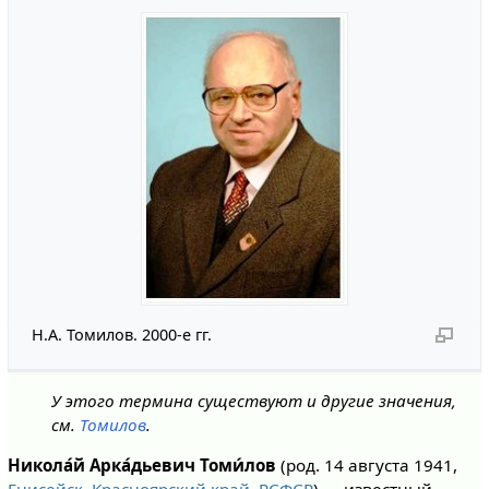
Н.А. Томилов. 2000-е гг.
У этого термина существуют и другие значения,
см.
Томилов
.
Никола́й Арка́дьевич Томи́лов
(род. 14 августа 1941,
Енисейск
,
Красноярский край
,
РСФСР
) — известный