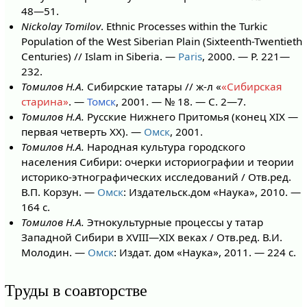
48—51.
Nickolay Tomilov
. Ethnic Processes within the Turkic
Population of the West Siberian Plain (Sixteenth-Twentieth
Centuries) // Islam in Siberia. —
Paris
, 2000. — P. 221—
232.
Томилов Н.А.
Сибирские татары // ж-л «
«Сибирская
старина»
. —
Томск
, 2001. — № 18. — С. 2—7.
Томилов Н.А.
Русские Нижнего Притомья (конец XIX —
первая четверть XX). —
Омск
, 2001.
Томилов Н.А.
Народная культура городского
населения Сибири: очерки историографии и теории
историко-этнографических исследований / Отв.ред.
В.П. Корзун. —
Омск
: Издательск.дом «Наука», 2010. —
164 с.
Томилов Н.А.
Этнокультурные процессы у татар
Западной Сибири в XVIII—XIX веках / Отв.ред. В.И.
Молодин. —
Омск
: Издат. дом «Наука», 2011. — 224 с.
Труды в соавторстве