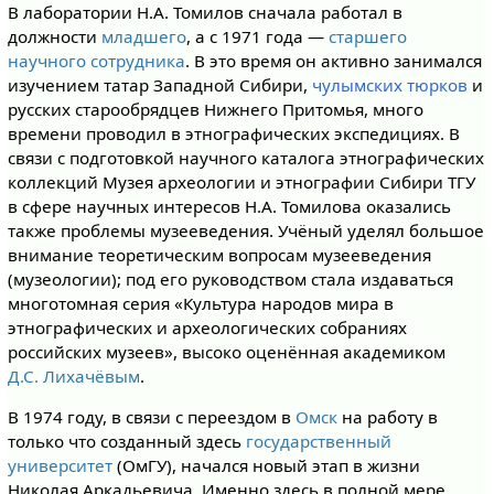
В лаборатории Н.А. Томилов сначала работал в
должности
младшего
, а с 1971 года —
старшего
научного сотрудника
. В это время он активно занимался
изучением татар Западной Сибири,
чулымских тюрков
и
русских старообрядцев Нижнего Притомья, много
времени проводил в этнографических экспедициях. В
связи с подготовкой научного каталога этнографических
коллекций Музея археологии и этнографии Сибири ТГУ
в сфере научных интересов Н.А. Томилова оказались
также проблемы музееведения. Учёный уделял большое
внимание теоретическим вопросам музееведения
(музеологии); под его руководством стала издаваться
многотомная серия «Культура народов мира в
этнографических и археологических собраниях
российских музеев», высоко оценённая академиком
Д.С. Лихачёвым
.
В 1974 году, в связи с переездом в
Омск
на работу в
только что созданный здесь
государственный
университет
(ОмГУ), начался новый этап в жизни
Николая Аркадьевича. Именно здесь в полной мере