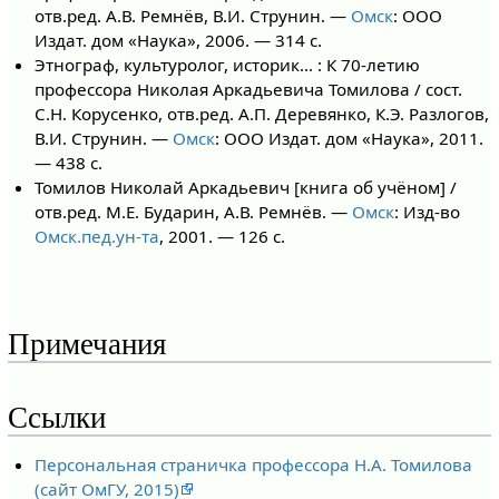
отв.ред. А.В. Ремнёв, В.И. Струнин. —
Омск
: ООО
Издат. дом «Наука», 2006. — 314 с.
Этнограф, культуролог, историк… : К 70-летию
профессора Николая Аркадьевича Томилова / сост.
С.Н. Корусенко, отв.ред. А.П. Деревянко, К.Э. Разлогов,
В.И. Струнин. —
Омск
: ООО Издат. дом «Наука», 2011.
— 438 с.
Томилов Николай Аркадьевич [книга об учёном] /
отв.ред. М.Е. Бударин, А.В. Ремнёв. —
Омск
: Изд-во
Омск.пед.ун-та
, 2001. — 126 с.
Примечания
Ссылки
Персональная страничка профессора Н.А. Томилова
(сайт ОмГУ, 2015)