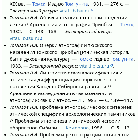
XIX вв. —
Томск
: Изд-во
Том. ун-та
, 1981. — 276 с. —
Электронный ресурс
:
vital.lib.tsu.ru
.
Томилов Н.А.
Обряды томских татар при рождении
детей // Археология и этнография Приобья. —
Томск
,
1982. — С. 143—153. —
Электронный ресурс
:
vital.lib.tsu.ru
.
Томилов Н.А.
Очерки этнографии тюркского
населения Томского Приобья [этническая история,
быт и духовная культура]. —
Томск
: Изд-во
Том. ун-та
,
1983. —
Электронный ресурс
:
vital.lib.tsu.ru
.
Томилов Н.А.
Лингвистическая классификация и
этническая дифференциация тюркоязычного
населения Западно-Сибирской равнины //
Ареальные исследования в языкознании и
этнографии: язык и этнос. —
Л.
, 1983. — С. 139—147.
Томилов Н.А.
Проблема этнографических критериев
этнической специфики археологических памятников
// Проблемы этногенеза и этнической истории
аборигенов Сибири. —
Кемерово
, 1986. — С. 5—13.
Томилов Н.А.
Проблемы реконструкции этнической