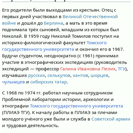
Его родители были выходцами из крестьян. Отец с
первых дней участвовал в
Великой Отечественной
войне
и дошёл до
Берлина
, а мать в это время
поднимала трёх сыновей, младшим из которых был
Николай. В 1959 году Николай Томилов поступил на
историко-филологический факультет
Томского
государственного университета
и окончил его в 1967.
Будучи студентом, неоднократно (с 1961) принимал
участие в этнографических экспедициях (руководитель
экспедиций — профессор
Галина Ивановна Пелих
,
ТГУ
),
изучавших
русских
,
селькупов
,
хантов
,
шорцев
,
чулымцев
и
сибирских татар
.
С 1968 по 1974 гг. работал научным сотрудником
Проблемной лаборатории истории, археологии и
этнографии
Томского государственного университета
(ПЛИАЭ ТГУ). К началу работы в ПЛИАЭ за плечами
молодого учёного уже были и служба в
Советской армии
и трудовая деятельность.