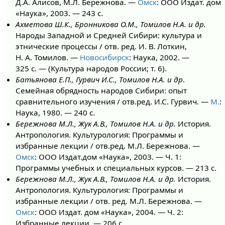
Д.А. Алисов, М.Л. Бережнова. —
Омск
: ООО Издат. дом
«Наука», 2003. — 243 с.
Ахметова Ш.К., Бронникова О.М., Томилов Н.А. и др.
Народы Западной и Средней Сибири: культура и
этнические процессы / отв. ред. И. В. Лоткин,
Н. А. Томилов. —
Новосибирск
: Наука, 2002. —
325 с. — (Культура народов России; т. 6).
Батьянова Е.П., Гурвич И.С., Томилов Н.А. и др
.
Семейная обрядность народов Сибири: опыт
сравнительного изучения / отв.ред. И.С. Гурвич. —
М.
:
Наука, 1980. — 240 с.
Бережнова М.Л., Жук А.В., Томилов Н.А. и др.
История.
Антропология. Культурология: Программы и
избранные лекции / отв.ред. М.Л. Бережнова. —
Омск
: ООО Издат.дом «Наука», 2003. — Ч. 1:
Программы учебных и специальных курсов. — 213 с.
Бережнова М.Л., Жук А.В., Томилов Н.А. и др.
История.
Антропология. Культурология: Программы и
избранные лекции / отв. ред. М.Л. Бережнова. —
Омск
: ООО Издат. дом «Наука», 2004. — Ч. 2:
Избранные лекции. — 206 с.