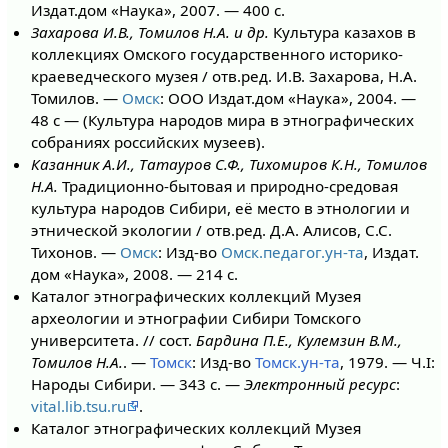
Издат.дом «Наука», 2007. — 400 с.
Захарова И.В., Томилов Н.А. и др.
Культура казахов в
коллекциях Омского государственного историко-
краеведческого музея / отв.ред. И.В. Захарова, Н.А.
Томилов. —
Омск
: ООО Издат.дом «Наука», 2004. —
48 с — (Культура народов мира в этнографических
собраниях российских музеев).
Казанник А.И., Татауров С.Ф., Тихомиров К.Н., Томилов
Н.А.
Традиционно-бытовая и природно-средовая
культура народов Сибири, её место в этнологии и
этнической экологии / отв.ред. Д.А. Алисов, С.С.
Тихонов. —
Омск
: Изд-во
Омск.педагог.ун-та
, Издат.
дом «Наука», 2008. — 214 с.
Каталог этнографических коллекций Музея
археологии и этнографии Сибири Томского
университета. // сост.
Бардина П.Е., Кулемзин В.М.,
Томилов Н.А.
. —
Томск
: Изд-во
Томск.ун-та
, 1979. — Ч.I:
Народы Сибири. — 343 с. —
Электронный ресурс
:
vital.lib.tsu.ru
.
Каталог этнографических коллекций Музея