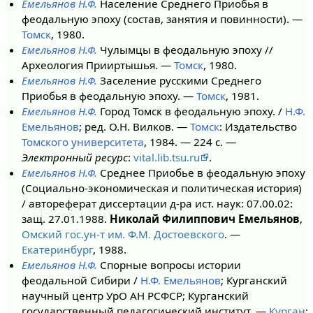
Емельянов Н.Ф.
Население Среднего Приобья в
феодальную эпоху (состав, занятия и повинности). —
Томск
, 1980.
Емельянов Н.Ф.
Чулымцы в феодальную эпоху //
Археология Прииртышья. —
Томск
, 1980.
Емельянов Н.Ф.
Заселение русскими Среднего
Приобья в феодальную эпоху. —
Томск
, 1981.
Емельянов Н.Ф.
Город Томск в феодальную эпоху. /
Н.Ф.
Емельянов
; ред. О.Н. Вилков. —
Томск
: Издательство
Томского университета
, 1984. — 224 с. —
Электронный ресурс
:
vital.lib.tsu.ru
.
Емельянов Н.Ф.
Среднее Приобье в феодальную эпоху
(Социально-экономическая и политическая история)
/ автореферат диссертации д-ра ист. наук: 07.00.02:
защ. 27.01.1988.
Николай Филиппович Емельянов
,
Омский гос.ун-т им. Ф.М. Достоевского
. —
Екатеринбург
, 1988.
Емельянов Н.Ф.
Спорные вопросы истории
феодальной Сибири /
Н.Ф. Емельянов
; Курганский
научный центр УрО АН РСФСР; Курганский
государственный педагогический институт. —
Курган
: