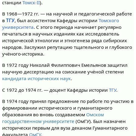
станции
Томск-II
).
В 1968—1972 гг. — на научной и педагогической работе
в
ТГУ
, был ассистентом Кафедры истории
Томского
университета
. С этого периода начинает регулярно
печататься в научных изданиях как исследователь
исторической этнологии и этногенеза ряда сибирских
народов. Заслужил репутацию тщательного и глубокого
учёного-историка.
В 1972 году Николай Филиппович Емельянов защитил
научную диссертацию на соискание учёной степени
кандидата исторических наук
.
С 1972 до 1974 гг. — доцент Кафедры истории
ТГУ
.
В 1974 году принял предложение по работе по участию в
формировании исторического и гуманитарного
образования во вновь создаваемом
Омском
государственном университете
(ОмГУ). Был назначен
исторически первым для вуза деканом Гуманитарного
факультета
ОмГУ
.