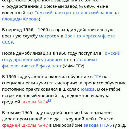
«Государственный Союзный завод № 690», ныне
известный как
Томский электротехнический завод
на
площади Кирова
).
В период 1956—1960 гг. проходил действительную
военную службу
матрос
ом в
Военно-морском флоте
СССР
.
После демобилизации в 1960 году поступил в
Томский
государственный университет
на
Историко-
филологический факультет
(ИФФ ТГУ).
В 1965 году успешно окончил обучение в
ТГУ
по
специальности «учитель истории», в процессе обучения
постоянно практиковался в школах
Томска
. В сентябре
встретил новый учебный год в должности завуча
[3]
средней
школы № 24
.
В том же 1965 году поздней осенью был назначен
директором новой и тогда — крупнейшей в Томске
средней школы № 47
в микрорайоне
завода ГПЗ-5
(у ж.д.