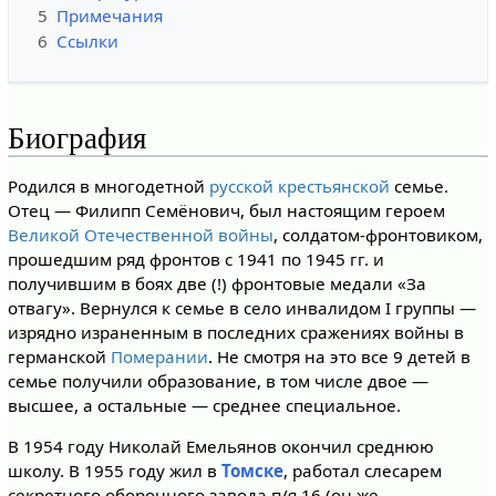
5
Примечания
6
Ссылки
Биография
Родился в многодетной
русской
крестьянской
семье.
Отец — Филипп Семёнович, был настоящим героем
Великой Отечественной войны
, солдатом-фронтовиком,
прошедшим ряд фронтов с 1941 по 1945 гг. и
получившим в боях две (!) фронтовые медали «За
отвагу». Вернулся к семье в село инвалидом I группы —
изрядно израненным в последних сражениях войны в
германской
Померании
. Не смотря на это все 9 детей в
семье получили образование, в том числе двое —
высшее, а остальные — среднее специальное.
В 1954 году Николай Емельянов окончил среднюю
школу. В 1955 году жил в
Томске
, работал слесарем
секретного оборонного завода п/я 16 (он же —