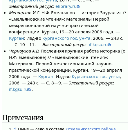
Электронный ресурс
:
elibrary.ru
.
Менщиков И.С.
Н.Ф. Емельянов — историк Зауралья. //
«Емельяновские чтения»: Материалы Первой
межрегиональной научно-практической
конференции. Курган, 19—20 апреля 2006 года. —
Курган
: Изд-во
Курганского гос. ун-та
, 2006. — 243 с.
— С. 10—11. —
Электронный ресурс
:
if.kgsu.ru
.
Черноухов А.В.
Последняя крупная работа историка [о
Н.Ф. Емельянове] // «Емельяновские чтения»:
Материалы Первой межрегиональной научно-
практической конференции. Курган, 19—20 апреля
2006 года. —
Курган
: Изд-во
Курганского гос. ун-та
,
2006. — 243 с. — С. 8—9. —
Электронный ресурс
:
if.kgsu.ru
.
Примечания
↑
Ныне — село в составе
Кожевниковского района