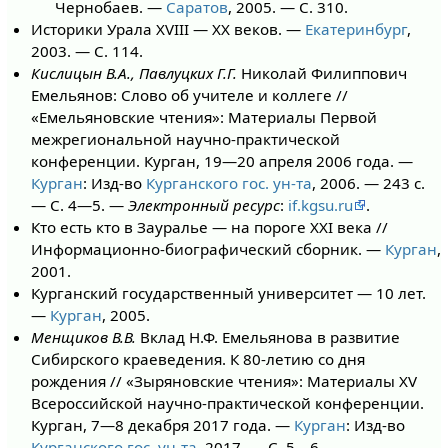
Чернобаев. —
Саратов
, 2005. — С. 310.
Историки Урала XVIII — XX веков. —
Екатеринбург
,
2003. — С. 114.
Кислицын В.А., Павлуцких Г.Г.
Николай Филиппович
Емельянов: Слово об учителе и коллеге //
«Емельяновские чтения»: Материалы Первой
межрегиональной научно-практической
конференции. Курган, 19—20 апреля 2006 года. —
Курган
: Изд-во
Курганского гос. ун-та
, 2006. — 243 с.
— С. 4—5. —
Электронный ресурс
:
if.kgsu.ru
.
Кто есть кто в Зауралье — на пороге XXI века //
Информационно-биографический сборник. —
Курган
,
2001.
Курганский государственный университет — 10 лет.
—
Курган
, 2005.
Менщиков В.В.
Вклад Н.Ф. Емельянова в развитие
Сибирского краеведения. К 80-летию со дня
рождения // «Зыряновские чтения»: Материалы XV
Всероссийской научно-практической конференции.
Курган, 7—8 декабря 2017 года. —
Курган
: Изд-во
Курганского гос. ун-та
, 2017. — С. 5—6. —