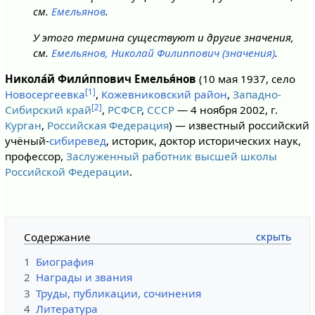
см.
Емельянов
.
У этого термина существуют и другие значения,
см.
Емельянов, Николай Филиппович (значения)
.
Никола́й Фили́ппович Емелья́нов
(10 мая 1937, село
[1]
Новосергеевка
,
Кожевниковский район
,
Западно-
[2]
Сибирский край
,
РСФСР
,
СССР
— 4 ноября 2002, г.
Курган
,
Российская Федерация
) ― известный российский
учёный-
сибиревед
, историк, доктор исторических наук,
профессор,
Заслуженный работник высшей школы
Российской Федерации
.
Содержание
1
Биография
2
Награды и звания
3
Труды, публикации, сочинения
4
Литература