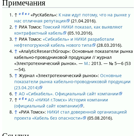
Примечания
а
б
в
г
↑
«РусКабель»:
К нам идут потому, что на рынке у
нас отличная репутация
(21.04.2016).
↑
РИА Томск:
Томский НИКИ показал, как выявляют
контрафактный кабель
(05.10.2016).
↑
РИА Томск:
«Сибкабель» и НИКИ разработали
нефтепогружной кабель нового типа
(28.03.2016).
↑
«AnalyticResearchGroup»: Основные показатели рынка
кабельно-проводниковой продукции // журнал
«Электротехнический рынок». —
М.
: 2013. — № 5—6 (53
—54).
↑
Журнал «Электротехнический рынок»:
Основные
показатели рынка кабельно-проводниковой продукции
(23.04.2014)
↑
АО «Сибкабель». Официальный сайт компании
а
б
в
↑
АО «НИКИ г.Томск» История компании
(официальный сайт компании)
.
↑
«РИА Томск»:
НИКИ стал доверенной организацией
проекта «Кабель без опасности»
(05.08.2016).