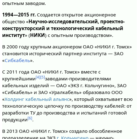
опытным заводом.
1994—2015 гг.
Создается открытое акционерное
общество «
Научно-исследовательский, проектно-
конструкторский и технологический кабельный
институт
» (
НИКИ
) с опытным производством».
В 2000 году крупным акционером ОАО «НИКИ г. Томск»
становится исторический партнер института — ЗАО
«
Сибкабель
».
С 2011 года ОАО «НИКИ г. Томск» вместе с
[4]
[5]
крупнейшими
заводами-производителями
кабельных изделий — ОАО «ЭКЗ г. Кольчугино», ЗАО
«Сибкабель» и ЗАО «Уралкабель» образовало ООО
«
Холдинг кабельный альянс
», который охватывает всю
технологическую цепочку по производству кабелей: от
разработки ТУ до производства и испытаний готовой
[6]
продукции
.
В 2013 ОАО «НИКИ г. Томск» создало обособленное
подразделение на ЭКЗ
г. Кольчугино
— научно-