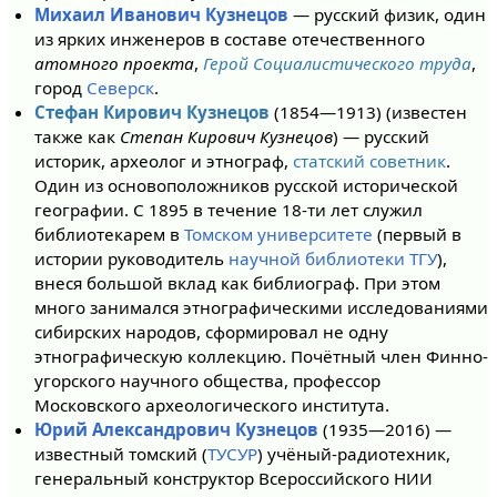
Михаил Иванович Кузнецов
— русский физик, один
из ярких инженеров в составе отечественного
атомного проекта
,
Герой Социалистического труда
,
город
Северск
.
Стефан Кирович Кузнецов
(1854—1913) (известен
также как
Степан Кирович Кузнецов
) — русский
историк, археолог и этнограф,
статский советник
.
Один из основоположников русской исторической
географии. С 1895 в течение 18-ти лет служил
библиотекарем в
Томском университете
(первый в
истории руководитель
научной библиотеки ТГУ
),
внеся большой вклад как библиограф. При этом
много занимался этнографическими исследованиями
сибирских народов, сформировал не одну
этнографическую коллекцию. Почётный член Финно-
угорского научного общества, профессор
Московского археологического института.
Юрий Александрович Кузнецов
(1935—2016) —
известный томский (
ТУСУР
) учёный-радиотехник,
генеральный конструктор Всероссийского НИИ