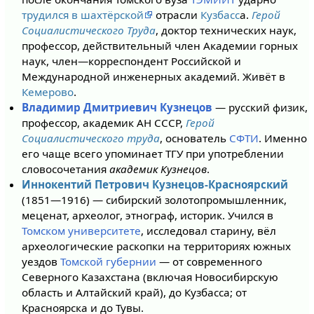
трудился в шахтёрской
отрасли
Кузбасс
а.
Герой
Социалистического Труда
, доктор технических наук,
профессор, действительный член Академии горных
наук, член—корреспондент Российской и
Международной инженерных академий. Живёт в
Кемерово
.
Владимир Дмитриевич Кузнецов
— русский физик,
профессор, академик АН СССР,
Герой
Социалистического труда
, основатель
СФТИ
. Именно
его чаще всего упоминает ТГУ при употреблении
словосочетания
академик Кузнецов
.
Иннокентий Петрович Кузнецов-Красноярский
(1851—1916) — сибирский золотопромышленник,
меценат, археолог, этнограф, историк. Учился в
Томском университете
, исследовал старину, вёл
археологические раскопки на территориях южных
уездов
Томской губернии
— от современного
Северного Казахстана (включая Новосибирскую
область и Алтайский край), до Кузбасса; от
Красноярска и до Тувы.