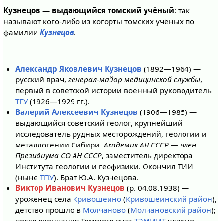
Кузнецов — выдающийся томский учёный
: так
называют кого-либо из когорты томских учёных по
фамилии
Кузнецов
.
Александр Яковлевич Кузнецов
(1892—1964) —
русский врач,
генерал-майор медицинской службы
,
первый в советской истории военный руководитель
ТГУ
(1926—1929 гг.).
Валерий Алексеевич Кузнецов
(1906—1985) —
выдающийся советский геолог, крупнейший
исследователь рудных месторождений, геологии и
металлогении Сибири.
Академик АН СССР — член
Президиума СО АН СССР
, заместитель директора
Института геологии и геофизики. Окончил ТИИ
(ныне
ТПУ
). Брат Ю.А. Кузнецова.
Виктор Иванович Кузнецов
(р. 04.08.1938) —
уроженец села
Кривошеино
(
Кривошеинский район
),
детство прошло в
Молчаново
(
Молчановский район
);
после окончания Томского вуза
ТЭМИИТ
ударно