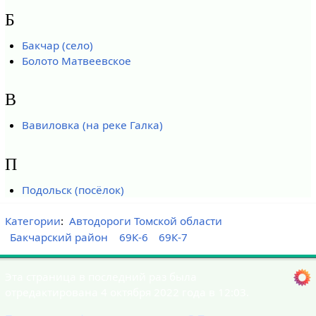
Б
Бакчар (село)
Болото Матвеевское
В
Вавиловка (на реке Галка)
П
Подольск (посёлок)
Категории
:
Автодороги Томской области
Бакчарский район
69К-6
69К-7
Эта страница в последний раз была
отредактирована 4 октября 2022 года в 12:03.