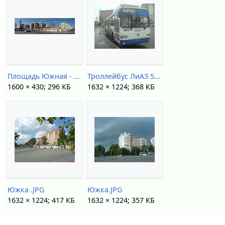
Площадь Южная - DSC48698-DSC48702.jpg
Троллейбус ЛиАЗ 52803.JPG
1600 × 430; 296 КБ
1632 × 1224; 368 КБ
Южка .JPG
Южка.JPG
1632 × 1224; 417 КБ
1632 × 1224; 357 КБ