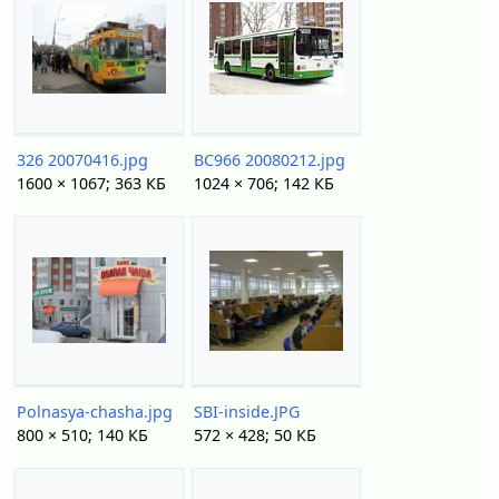
326 20070416.jpg
BC966 20080212.jpg
1600 × 1067; 363 КБ
1024 × 706; 142 КБ
Polnasya-chasha.jpg
SBI-inside.JPG
800 × 510; 140 КБ
572 × 428; 50 КБ