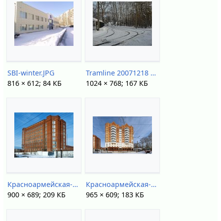
SBI-winter.JPG
Tramline 20071218 03.JPG
816 × 612; 84 КБ
1024 × 768; 167 КБ
Красноармейская-146-DSC70788.jpg
Красноармейская-148-TskPan-Arch32.jpg
900 × 689; 209 КБ
965 × 609; 183 КБ