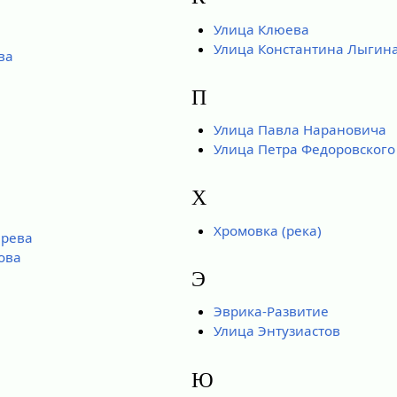
Улица Клюева
Улица Константина Лыгин
ва
П
Улица Павла Нарановича
Улица Петра Федоровского
Х
Хромовка (река)
ырева
ова
Э
Эврика-Развитие
Улица Энтузиастов
Ю