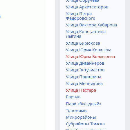
Улица Обручева
Улица Архитекторов
Улица Петра
а
Федоровского
Улица Виктора Хабарова
Улица Константина
Лыгина
Улица Бирюкова
Улица Юрия Ковалёва
Улица Юрия Болдырева
Улица Дизайнеров
Улица Энтузиастов
Улица Пришвина
Улица Мечникова
Улица Пастера
Бактин
Парк «Звёздный»
Топонимы
Микрорайоны
Субрайоны Томска