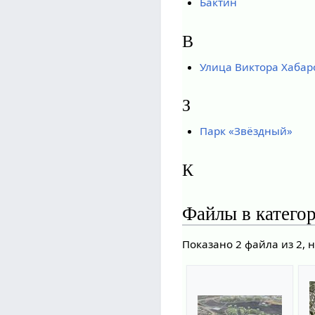
Бактин
В
Улица Виктора Хабар
З
Парк «Звёздный»
К
Файлы в катего
Показано 2 файла из 2, 