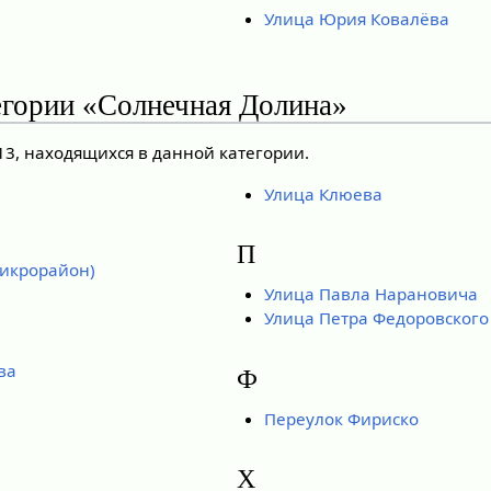
Улица Юрия Ковалёва
егории «Солнечная Долина»
13, находящихся в данной категории.
Улица Клюева
П
микрорайон)
Улица Павла Нарановича
Улица Петра Федоровского
ва
Ф
Переулок Фириско
Х