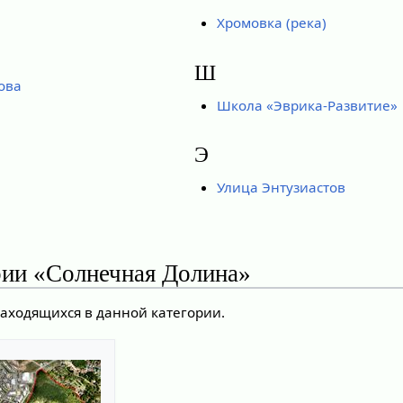
Хромовка (река)
Ш
ова
Школа «Эврика-Развитие»
Э
Улица Энтузиастов
рии «Солнечная Долина»
находящихся в данной категории.