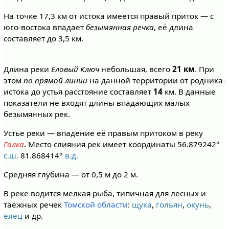
На точке 17,3 км от истока имеется правый приток — с
юго-востока впадает
безымянная речка
, её длина
составляет до 3,5 км.
Длина реки
Еловый Ключ
небольшая, всего
21 км
. При
этом
по прямой линии
на данной территории от родника-
истока до устья расстояние составляет
14
км. В данные
показатели не входят длины впадающих малых
безымянных рек.
Устье реки — впадение её правым притоком в реку
Галка
. Место слияния рек имеет координаты 56.879242°
с.ш.
81.868414°
в.д.
Средняя глубина — от 0,5 м до 2 м.
В реке водится мелкая рыба, типичная для лесных и
таёжных речек
Томской области
:
щука
,
гольян
,
окунь
,
елец
и др.