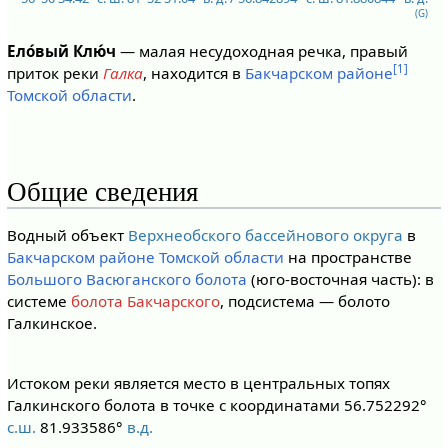
(G)
Ело́вый Клю́ч
— малая несудоходная речка, правый
[1]
приток реки
Галка
, находится в
Бакчарском районе
Томской области
.
Общие сведения
Водный объект
Верхнеобского бассейнового округа
в
Бакчарском районе
Томской области
на пространстве
Большого Васюганского болота
(юго-восточная часть): в
системе
болота Бакчарского
, подсистема — болото
Галкинское.
Истоком реки является место в центральных топях
Галкинского болота в точке с координатами 56.752292°
с.ш.
81.933586°
в.д.