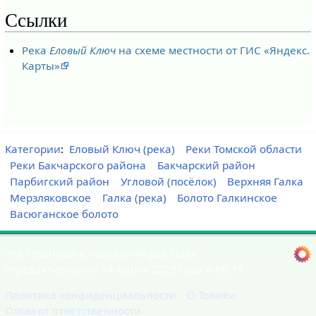
Ссылки
Река
Еловый Ключ
на схеме местности от ГИС «Яндекс.
Карты»
Категории
:
Еловый Ключ (река)
Реки Томской области
Реки Бакчарского района
Бакчарский район
Парбигский район
Угловой (посёлок)
Верхняя Галка
Мерзляковское
Галка (река)
Болото Галкинское
Васюганское болото
Эта страница в последний раз была
отредактирована 14 марта 2023 года в 06:31.
Политика конфиденциальности
О Товики
Отказ от ответственности