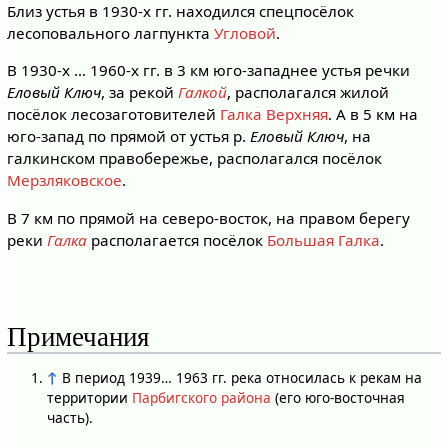
Близ устья в 1930-х гг. находился спецпосёлок
лесоповального лагпункта
Угловой
.
В 1930-х … 1960-х гг. в 3 км юго-западнее устья речки
Еловый Ключ
, за рекой
Галкой
, располагался жилой
посёлок лесозаготовителей
Галка Верхняя
. А в 5 км на
юго-запад по прямой от устья р.
Еловый Ключ
, на
галкинском правобережье, располагался посёлок
Мерзляковское
.
В 7 км по прямой на северо-восток, на правом берегу
реки
Галка
располагается посёлок
Большая Галка
.
Примечания
↑
В период 1939… 1963 гг. река относилась к рекам на
территории
Парбигского района
(его юго-восточная
часть).