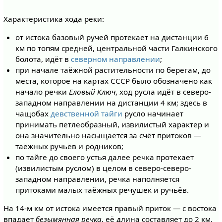
Характеристика хода реки:
от истока базовый ручей протекает на дистанции 6
км по топям средней, центральной части Галкинского
болота, идёт в
северном направлении
;
при начале таёжной растительности по берегам, до
места, которое на картах СССР было обозначено как
начало речки
Еловый Ключ
, ход русла идёт в северо-
западном направлении на дистанции 4 км; здесь в
чащобах
девственной тайги
русло начинает
принимать петлеобразный, извилистый характер и
она значительно насыщается за счёт притоков —
таёжных ручьёв и родников;
по тайге до своего устья далее речка протекает
(извилистым руслом) в целом в северо-северо-
западном направлении, речка наполняется
притоками малых таёжных речушек и ручьёв.
На 14-м км от истока имеется правый приток — с востока
впадает
безымянная речка
, её длина составляет до 2 км.