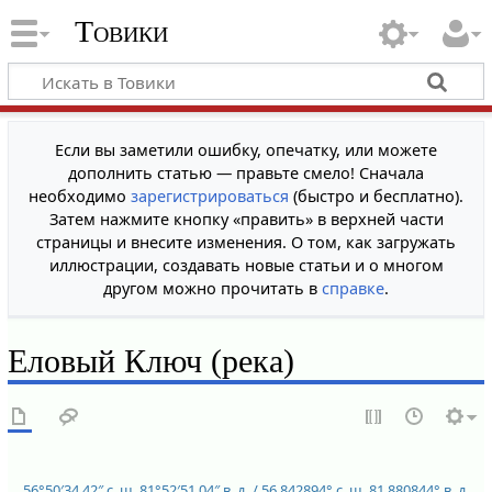
Товики
Если вы заметили ошибку, опечатку, или можете
дополнить статью — правьте смело! Сначала
необходимо
зарегистрироваться
(быстро и бесплатно).
Затем нажмите кнопку «править» в верхней части
страницы и внесите изменения. О том, как загружать
иллюстрации, создавать новые статьи и о многом
другом можно прочитать в
справке
.
Еловый Ключ (река)
56°50′34.42″ с. ш.
81°52′51.04″ в. д.
/
56.842894° с. ш.
81.880844° в. д.