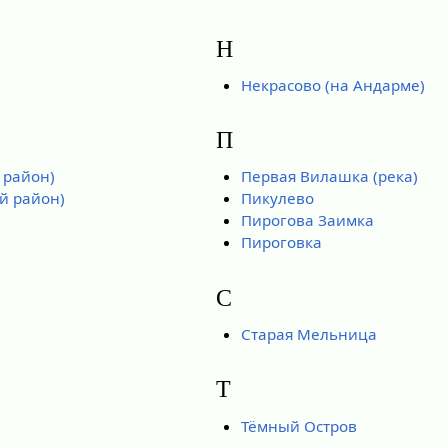
Н
Некрасово (на Андарме)
П
 район)
Первая Вилашка (река)
й район)
Пикулево
Пирогова Заимка
Пироговка
С
Старая Мельница
Т
Тёмный Остров