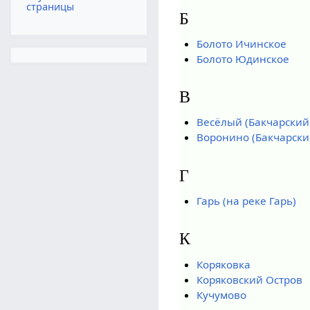
страницы
Б
Болото Ичинское
Болото Юдинское
В
Весёлый (Бакчарский
Воронино (Бакчарски
Г
Гарь (на реке Гарь)
К
Коряковка
Коряковский Остров
Кучумово