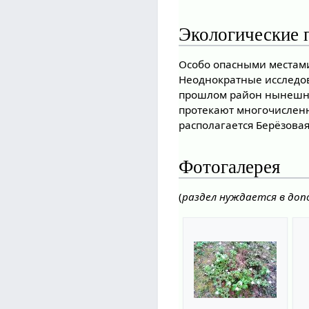
Экологические 
Особо опасными местами
Неоднократные исследов
прошлом район нынеш
протекают многочисленн
располагается Берёзова
Фотогалерея
(
раздел нуждается в до