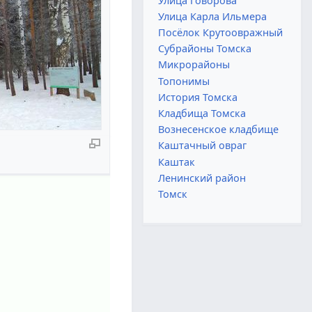
Улица Говорова
Улица Карла Ильмера
Посёлок Крутоовражный
Субрайоны Томска
Микрорайоны
Топонимы
История Томска
Кладбища Томска
Вознесенское кладбище
Каштачный овраг
Каштак
Ленинский район
Томск