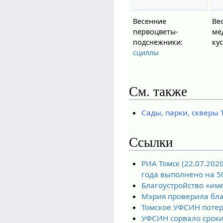
Весенние
Ве
первоцветы-
ме
подснежники:
ку
сциллы
См. также
Сады, парки, скверы 
Ссылки
РИА Томск (22.07.202
года выполнено на 
Благоустройство «им
Мэрия проверила бла
Томское УФСИН потер
УФСИН сорвало сроки