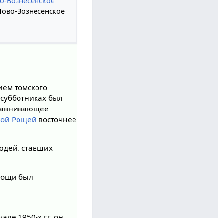
о-Вознесенское
 Ново-Вознесенское
ем томского
 субботниках был
ыравнивающее
вой Рощей
восточнее
людей, ставших
 рощи был
чале 1950-х гг. он