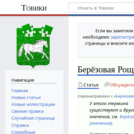
Товики
Если вы заметили
необходимо
зарегистр
страницы и внесите из
Берёзовая Рощ
Навигация
Статья
Обсужден
Главная
(перенаправлено с «
Берёзова
Новые статьи
У этого термина
Новые иллюстрации
существуют и друг
Свежие правки
значения, см.
Берёз
Случайная страница
(значения)
.
Справка
Служебные