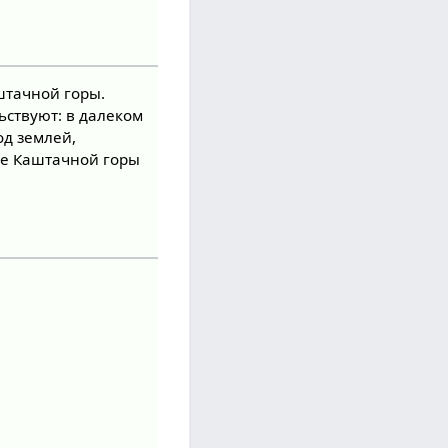
штачной горы.
ьствуют: в далеком
под землей,
се Каштачной горы