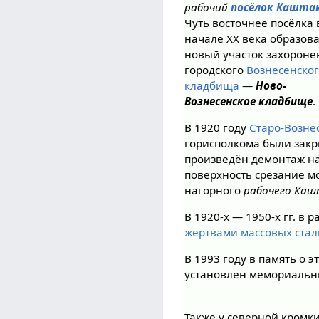
рабочий
посёлок Кашта
Чуть восточнее посёлка 
начале XX века образов
новый участок захорон
городского
Вознесенско
кладбища
—
Ново-
Вознесенское кладбище
.
В 1920 году
Старо-Возне
горисполкома были закр
произведён демонтаж н
поверхность срезание мо
нагорного
рабочего Ка
В 1920-х — 1950-х гг. 
жертвами массовых стал
В 1993 году в память о 
установлен мемориаль
Также у северной кромк