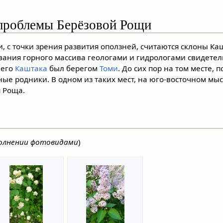
проблемы Берёзовой Рощи
, с точки зрения развития оползней, считаются склоны Ка
ания горного массива геологами и гидрологами свидетел
него
Каштака
был берегом
Томи
. До сих пор на том месте, 
ые родники. В одном из таких мест, на юго-восточном мы
я Роща.
полнении фотовидами
)