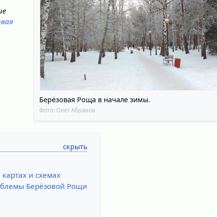
ие
овая
Берёзовая Роща в начале зимы.
Фото:
Олег Абрамов
 картах и схемах
облемы Берёзовой Рощи