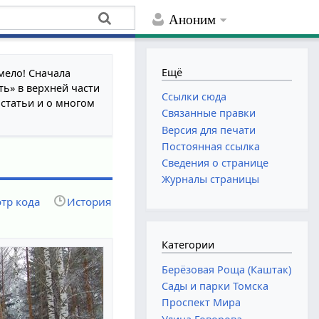
Аноним
Ещё
мело! Сначала
ть» в верхней части
Ссылки сюда
 статьи и о многом
Связанные правки
Версия для печати
Постоянная ссылка
Сведения о странице
Журналы страницы
тр кода
История
Категории
Берёзовая Роща (Каштак)
Сады и парки Томска
Проспект Мира