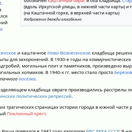
обозначен
Каштачный овраг
и оба кладбища:
Стар
к
.
(вдоль Иркутской улицы, в нижней части карты) и
в
(на Каштачной горке, в верхней части карты)
ался
Изображение дважды кликабельно
ений
го
сенское
и каштачное
Ново-Вознесенское
кладбища решени
ыты для захоронений. В 1930-е годы на коммунистических
адгробий, могильных плит и памятников, произведено в
гильных холмиков. В 1940-х гг. место стало просто
Берёзо
штачного
посёлка
.
в разделяющем кладбища овраге производились расстрелы 
инских политических репрессий
.
этих трагических страницах истории города в южной части
ный
Поклонный крест
.
и Рощи появился в 1942 году аэродром
ВВС РККА СССР
. В на