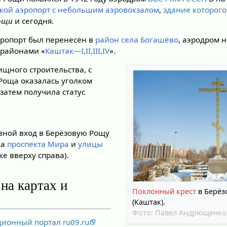
ской аэропорт с небольшим аэровокзалом
,
здание которого
ощи
и сегодня.
эропорт был перенесён в
район села Богашёво
, аэродром 
орайонами «
Каштак—I,II,III,IV
».
щного строительства, с
 Роща оказалась уголком
затем получила статус
вной вход в Берёзовую Рощу
ка
проспекта Мира
и
улицы
ке вверху справа).
на картах и
Поклонный крест
в Берёз
(Каштак).
Фото:
Павел Андрющенко
ионный портал ru09.ru