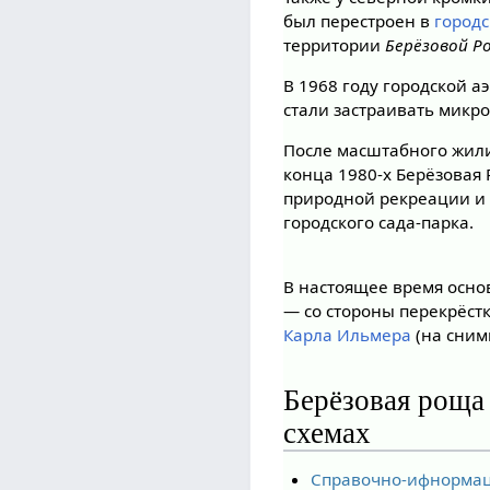
был перестроен в
город
территории
Берёзовой Р
В 1968 году городской а
стали застраивать микр
После масштабного жили
конца 1980-х Берёзовая
природной рекреации и 
городского сада-парка.
В настоящее время осно
— со стороны перекрёст
Карла Ильмера
(на сним
Берёзовая роща 
схемах
Справочно-ифнормац