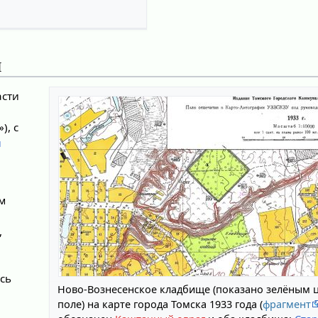
я
асти
»), с
й
ом
,
ась
Ново-Вознесенское кладбище (показано зелёным ц
поле) на карте города Томска 1933 года (
фрагмент