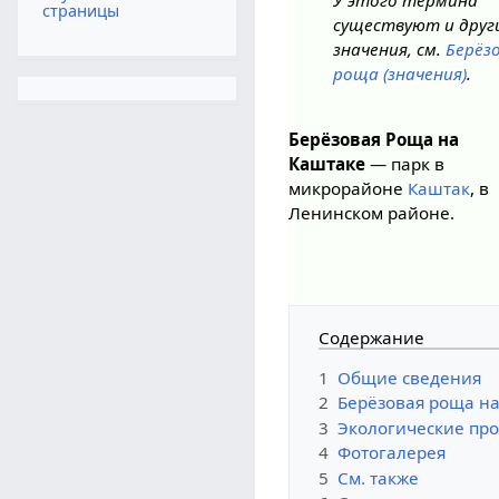
У этого термина
страницы
существуют и друг
значения, см.
Берёз
роща (значения)
.
Берёзовая Роща на
Каштаке
— парк в
микрорайоне
Каштак
, в
Ленинском районе.
Содержание
1
Общие сведения
2
Берёзовая роща на
3
Экологические пр
4
Фотогалерея
5
См. также