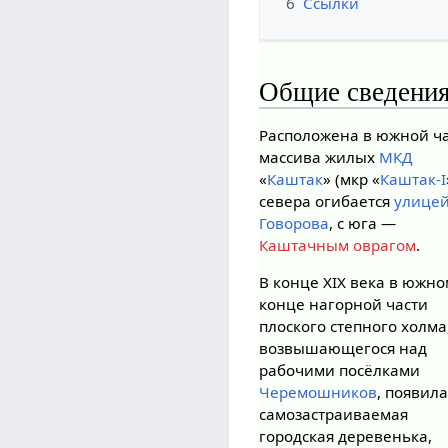
6
Ссылки
Общие сведени
Расположена в южной ч
массива жилых
МКД
«
Каштак
» (мкр «
Каштак-I
севера огибается
улице
Говорова
, с юга —
Каштачным оврагом
.
В конце XIX века в южн
конце нагорной части
плоского степного холма
возвышающегося над
рабочими посёлками
Черемошников
, появил
самозастраиваемая
городская деревенька,