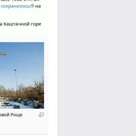
 сохранилось
на
на Каштачной горе
овой Роще