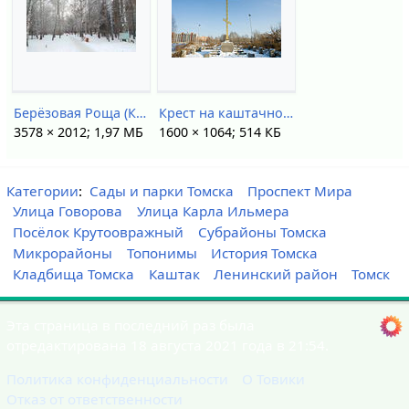
Берёзовая Роща (Каштак).jpg
Крест на каштачной горе DSC44085.jpg
3578 × 2012; 1,97 МБ
1600 × 1064; 514 КБ
Категории
:
Сады и парки Томска
Проспект Мира
Улица Говорова
Улица Карла Ильмера
Посёлок Крутоовражный
Субрайоны Томска
Микрорайоны
Топонимы
История Томска
Кладбища Томска
Каштак
Ленинский район
Томск
Эта страница в последний раз была
отредактирована 18 августа 2021 года в 21:54.
Политика конфиденциальности
О Товики
Отказ от ответственности