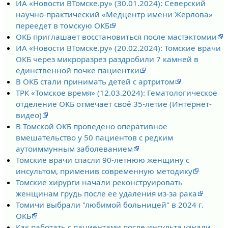
ИА «Новости ВТомске.ру» (30.01.2024): Северский
научно-практический «Медцентр имени Жерлова»
переедет в томскую ОКБ
ОКБ приглашает восстановиться после мастэктомии
ИА «Новости ВТомске.ру» (20.02.2024): Томские врачи
ОКБ через микроразрез раздробили 7 камней в
единственной почке пациентки
В ОКБ стали принимать детей с артритом
ТРК «Томское время» (12.03.2024): Гематологическое
отделение ОКБ отмечает своё 35-летие (Интернет-
видео)
В Томской ОКБ проведено оперативное
вмешательство у 50 пациентов с редким
аутоиммунным заболеванием
Томские врачи спасли 90-летнюю женщину с
инсультом, применив современную методику
Томские хирурги начали реконструировать
женщинам грудь после ее удаления из-за рака
Томичи выбрали "любимой больницей" в 2024 г.
ОКБ
Как работать с пациентами после инсульта узнали