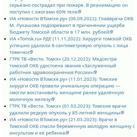
серьёзно пострадал при пожаре. В реанимацию он
поступил с ожогами 60% тела
ИА «Новости ВТомске.ру» (06.09.2022): Главврача ОКБ
М. Лукашова подозревают в причинении ущерба
бюджету Томской области в 17 млн. рублей
ИА «Tomsk.ru» РДЕ (11.11.2022): Хирурги томской ОКБ
успешно удалили 8-сантиметровую опухоль с лица
томички
ГТРК ТВ «Вести. Томск» (20.12.2022): Медсестра
томской ОКБ удостоена звания «Заслуженный
работник здравоохранения России»
ИА «Новости ВТомске.ру» (11.01.2023): Томские
хирурги ОКБ провели уникальную операцию —
смогли восстановить женщине ранее удалённую
молочную железу
ГТРК ТВ «Вести. Томск» (01.03.2023): Томские врачи
удалили редкую опухоль у 85-летней женщины
ИА «Новости ВТомске.ру» (21.03.2023): Врачи в
Томской ОКБ спасли беременную молодую женщину с
инсультом и её ребенка