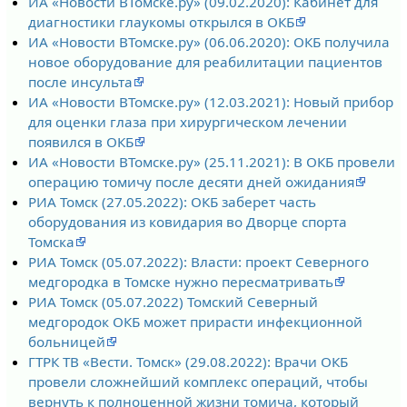
ИА «Новости ВТомске.ру» (09.02.2020): Кабинет для
диагностики глаукомы открылся в ОКБ
ИА «Новости ВТомске.ру» (06.06.2020): ОКБ получила
новое оборудование для реабилитации пациентов
после инсульта
ИА «Новости ВТомске.ру» (12.03.2021): Новый прибор
для оценки глаза при хирургическом лечении
появился в ОКБ
ИА «Новости ВТомске.ру» (25.11.2021): В ОКБ провели
операцию томичу после десяти дней ожидания
РИА Томск (27.05.2022): ОКБ заберет часть
оборудования из ковидария во Дворце спорта
Томска
РИА Томск (05.07.2022): Власти: проект Северного
медгородка в Томске нужно пересматривать
РИА Томск (05.07.2022) Томский Северный
медгородок ОКБ может прирасти инфекционной
больницей
ГТРК ТВ «Вести. Томск» (29.08.2022): Врачи ОКБ
провели сложнейший комплекс операций, чтобы
вернуть к полноценной жизни томича, который