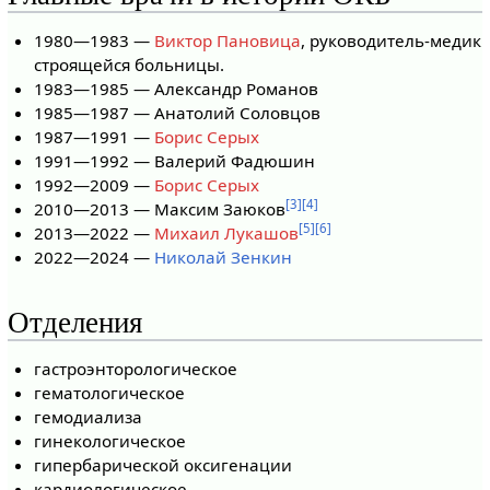
1980—1983 —
Виктор Пановица
, руководитель-медик
строящейся больницы.
1983—1985 — Александр Романов
1985—1987 — Анатолий Соловцов
1987—1991 —
Борис Серых
1991—1992 — Валерий Фадюшин
1992—2009 —
Борис Серых
[3]
[4]
2010—2013 — Максим Заюков
[5]
[6]
2013—2022 —
Михаил Лукашов
2022—2024 —
Николай Зенкин
Отделения
гастроэнторологическое
гематологическое
гемодиализа
гинекологическое
гипербарической оксигенации
кардиологическое