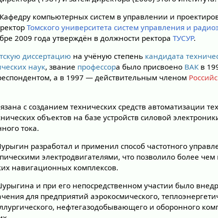
т Кафедру компьютерных систем в управлении и проектиров
оректор
Томского университета систем управления и ради
бре 2009 года утверждён в должности ректора
ТУСУР
.
тскую диссертацию
на учёную степень
кандидата техниче
ических наук
, звание
профессор
а было присвоено
ВАК
в 199
респондентом, а в 1997 — действительным членом
Россий
вязана с созданием технических средств автоматизации те
хнических объектов на базе устройств силовой электроник
ного тока.
Шурыгин разработал и применил способ частотного управ
пическими электродвигателями, что позволило более чем в
ких навигационных комплексов.
Шурыгина и при его непосредственном участии было внед
ачения для предприятий аэрокосмического, теплоэнергети
ллургического, нефтегазодобывающего и оборонного комп
их.