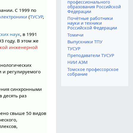
профессионального
образования Российской
ании. С 1999 по
Федерации
оэлектроники
(
ТУСУР
,
Почётные работники
науки и техники
Российской Федерации
ских наук
, в 1991
Томичи
3 году. В этом же
Выпускники ТПУ
ской инженерной
ТУСУР
Преподаватели ТУСУР
НИИ АЭМ
хнологических
Томское профессорское
и и регулируемого
собрание
ления синхронными
 десять раз
рено свыше 50 видов
ческого,
лексов,