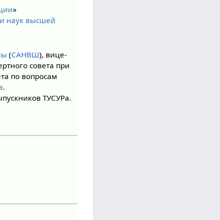
ции
»
и наук высшей
лы
(
САНВШ
), вице-
ертного совета при
та по вопросам
а
.
ыпускников ТУСУРа.