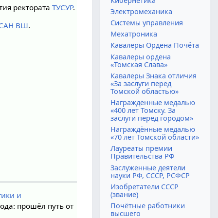
Кибернетика
тия ректората
ТУСУР
.
Электромеханика
Системы управления
САН ВШ
.
Мехатроника
Кавалеры Ордена Почёта
Кавалеры ордена
«Томская Слава»
Кавалеры Знака отличия
«За заслуги перед
Томской областью»
Награждённые медалью
«400 лет Томску. За
заслуги перед городом»
Награждённые медалью
«70 лет Томской области»
Лауреаты премии
Правительства РФ
Заслуженные деятели
науки РФ, СССР, РСФСР
Изобретатели СССР
(звание)
ики и
года: прошёл путь от
Почётные работники
высшего