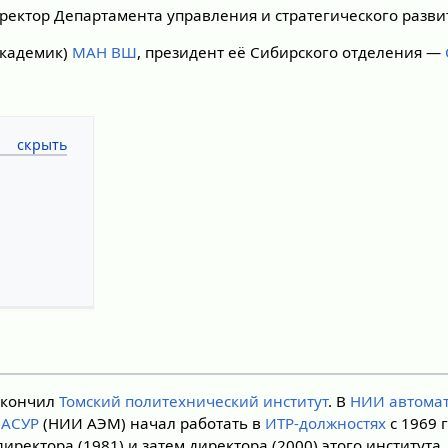
ректор Департамента управления и стратегического разви
академик)
МАН ВШ
, президент её Сибирского отделения —
 окончил
Томский политехнический институт
. В
НИИ автомат
ИАСУР
(НИИ АЭМ) начал работать в
ИТР-должностях
с 1969 
иректора (1981) и затем директора (2000) этого института.