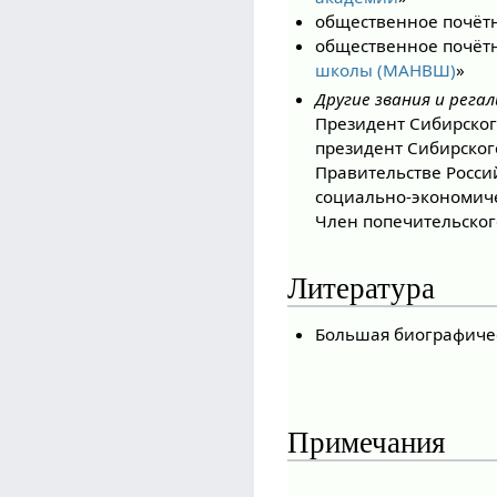
общественное почёт
общественное почёт
школы (МАНВШ)
»
Другие звания и рега
Президент Сибирско
президент Сибирског
Правительстве Росси
социально-экономиче
Член попечительског
Литература
Большая биографичес
Примечания