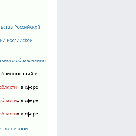
ьства Российской
ки Российской
льного образования
обринноваций и
области
» в сфере
области
» в сфере
области
» в сфере
 инженерной