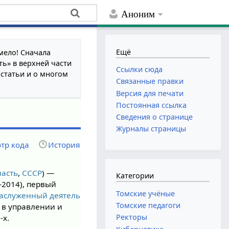
Аноним
Ещё
мело! Сначала
ть» в верхней части
Ссылки сюда
 статьи и о многом
Связанные правки
Версия для печати
Постоянная ссылка
Сведения о странице
Журналы страницы
тр кода
История
ласть
,
СССР
) —
Категории
2014), первый
Томские учёные
аслуженный деятель
Томские педагоги
 в управлении и
Ректоры
-х.