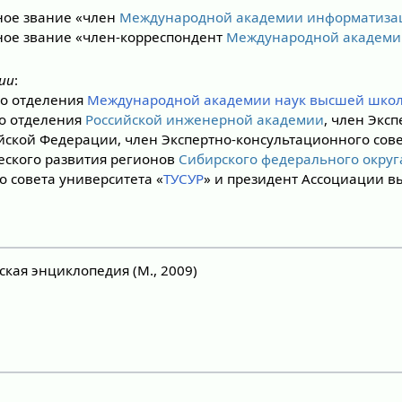
ное звание «член
Международной академии информатиза
ное звание «член-корреспондент
Международной академи
лии
:
го отделения
Международной академии наук высшей шко
о отделения
Российской инженерной академии
, член Эксп
йской Федерации, член Экспертно-консультационного сове
ского развития регионов
Сибирского федерального округ
о совета университета «
ТУСУР
» и президент Ассоциации в
кая энциклопедия (М., 2009)