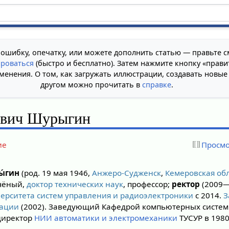
 ошибку, опечатку, или можете дополнить статью — правьте с
ироваться
(быстро и бесплатно). Затем нажмите кнопку «прави
менения. О том, как загружать иллюстрации, создавать новые
другом можно прочитать в
справке
.
евич Шурыгин
ие
Просмо
ы́гин
(род. 19 мая 1946,
Анжеро-Судженск
,
Кемеровская об
учёный,
доктор технических наук
, профессор;
ректор
(2009—
верситета систем управления и радиоэлектроники
с 2014.
З
рации
(2002). Заведующий Кафедрой компьютерных систем
 директор
НИИ автоматики и электромеханики
ТУСУР в 1980