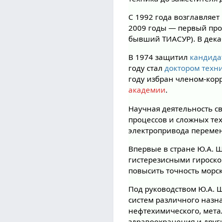
С 1992 года возглавляе
2009 годы — первый пр
бывший ТИАСУР). В дека
В 1974 защитил
кандида
году стал
доктором техн
году избран членом-кор
академии
.
Научная деятельность с
процессов и сложных те
электропривода перемен
Впервые в стране Ю.А. 
гистерезисными гироско
повысить точность морс
Под руководством Ю.А. 
систем различного назн
нефтехимического, мета
здравоохранения и друг