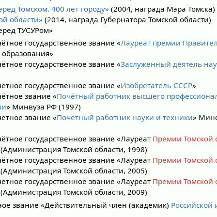
еред Томском. 400 лет городу»
(2004, награда Мэра Томска)
ой области»
(2014, награда Губернатора Томской области)
перед ТУСУРом»
чётное государственное звание «
Лауреат премии Правител
 образования»
чётное государственное звание «
Заслуженный деятель нау
чётное государственное звание «
Изобретатель СССР
»
чётное звание «
Почётный работник высшего профессиона
ии
» Минвуза РФ (1997)
чётное звание «
Почётный работник науки и техники
» Мин
чётное государственное звание «Лауреат
Премии Томской 
(Администрация Томской области, 1998)
чётное государственное звание «Лауреат
Премии Томской 
(Администрация Томской области, 2005)
чётное государственное звание «Лауреат
Премии Томской 
(Администрация Томской области, 2009)
ое звание «Действительный член (академик)
Российской