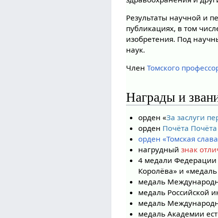
Результаты научной и п
публикациях, в том числ
изобретения. Под научн
наук.
Член
Томского профессо
Награды и зван
орден «
За заслуги п
орден
Почёта Почёта
орден «Томская слава
нагрудный
знак отли
4 медали Федерации 
Королёва» и «медаль
медаль Международн
медаль Российской и
медаль Международно
медаль Академии ест