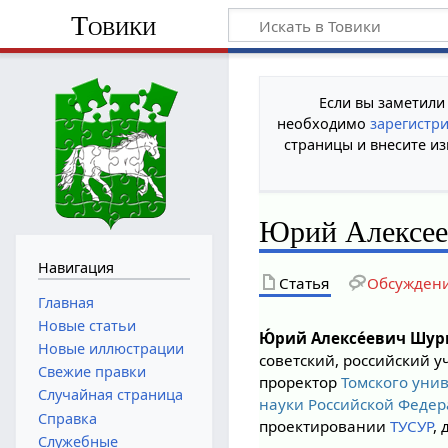
Товики
Если вы заметили
необходимо
зарегистр
страницы и внесите из
Юрий Алексе
Навигация
Статья
Обсужден
Главная
Новые статьи
Ю́рий Алексе́евич Шур
Новые иллюстрации
советский, российский 
Свежие правки
проректор
Томского уни
Случайная страница
науки Российской Феде
Справка
проектировании
ТУСУР
,
Служебные