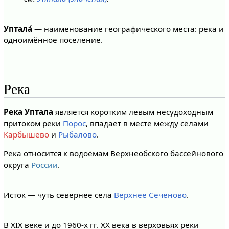
Уптала́
— наименование географического места: река и
одноимённое поселение.
Река
Река Уптала
является коротким левым несудоходным
притоком реки
Порос
, впадает в месте между сёлами
Карбышево
и
Рыбалово
.
Река относится к водоёмам Верхнеобского бассейнового
округа
России
.
Исток — чуть севернее села
Верхнее Сеченово
.
В XIX веке и до 1960-х гг. XX века в верховьях реки