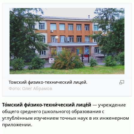
Томский физико-технический лицей.
Фото:
Олег Абрамов
То́мский фи́зико-техни́ческий лице́й
— учреждение
общего среднего (школьного) образования с
углублённым изучением точных наук в их инженерном
приложении.