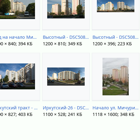
Вид на начало Мичурина от Рабочей - DSC50844.jpg
Высотный - DSC50814.jpg
Высотный - DSC50838-DSC50841.jpg
0 × 840; 394 КБ
1200 × 810; 349 КБ
1200 × 396; 223 КБ
Иркутский тракт - 32 - DSC50802.jpg
Иркутский-26 - DSC50772-DSC50782.jpg
Начало ул. Мичурина.jpg
0 × 827; 403 КБ
1100 × 528; 241 КБ
1118 × 1600; 348 КБ