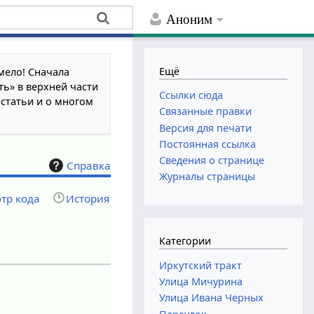
Аноним
Ещё
мело! Сначала
ть» в верхней части
Ссылки сюда
 статьи и о многом
Связанные правки
Версия для печати
Постоянная ссылка
Сведения о странице
Справка
Журналы страницы
тр кода
История
Категории
Иркутский тракт
Улица Мичурина
Улица Ивана Черных