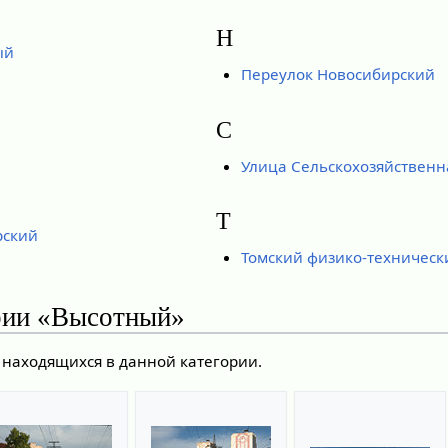
Н
ый
Переулок Новосибирский
С
Улица Сельскохозяйственн
Т
рский
Томский физико-техническ
рии «Высотный»
 находящихся в данной категории.