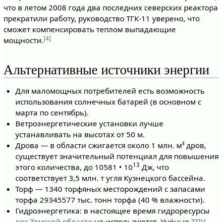
что в летом 2008 года два последних северских реактора
прекратили работу, руководство ТГК-11 уверено, что
сможет компенсировать теплом выпадающие
[4]
мощности.
Альтернативные источники энергии
Для маломощных потребителей есть возможность
использования солнечных батарей (в основном с
марта по сентябрь).
Ветроэнергетические установки лучше
устанавливать на высотах от 50 м.
Дрова — в области сжигается около 1 млн. м³ дров,
существует значительный потенциал для повышения
13
этого количества, до 10581 • 10
Дж, что
соответствует 3,5 млн. т угля Кузнецкого бассейна.
Торф — 1340 торфяных месторождений с запасами
торфа 29345577 тыс. тонн торфа (40 % влажности).
Гидроэнергетика: в настоящее время гидроресурсы
рек Томской области
не используются. Учёные
ТПУ