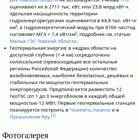
оценивают их в 2711 тыс. кВт, или 23,8 млрд кВт·ч.
Удельная насыщенность территории
гидроэнергоресурсами оценивается в 64,8 тыс. кВт·ч/
км², а гидроэнергетический модуль при 8766 час/год
составляет МГЭ = 7,4 кВт/км², подробнее см. статью
Малые ГЭС Томской области
.
Геотермальная энергия: в недрах области на
доступной глубине (1-4 км) сосредоточено
колоссальное (превосходящее все остальные
регионы Российской Федерации) количество
возобновляемых, наиболее безопасных, дешёвых и
стабильных по мощности геотермальных
энергоресурсов. Предполагается разместить 12
ГеоТЭС (от 1 до 3 энергоблоков в каждой) общей
мощностью 12 МВт. Первые геотермальные станции
планируется построить в
Чажемто
,
Назино
и в
[5]
Лукашкином Яру
.
Фотогалерея