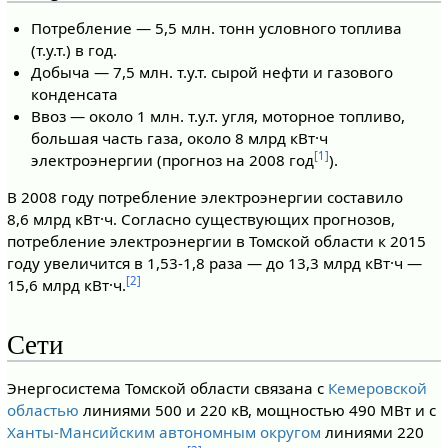
Потребление — 5,5 млн. тонн условного топлива
(т.у.т.) в год.
Добыча — 7,5 млн. т.у.т. сырой нефти и газового
конденсата
Ввоз — около 1 млн. т.у.т. угля, моторное топливо,
большая часть газа, около 8 млрд кВт·ч
[1]
электроэнергии (прогноз на 2008 год
).
В 2008 году потребление электроэнергии составило
8,6 млрд кВт·ч. Согласно существующих прогнозов,
потребление электроэнергии в Томской области к 2015
году увеличится в 1,53-1,8 раза — до 13,3 млрд кВт·ч —
[2]
15,6 млрд кВт·ч.
Сети
Энергосистема Томской области связана с
Кемеровской
областью
линиями 500 и 220 кВ, мощностью 490 МВт и с
Ханты-Мансийским автономным округом
линиями 220