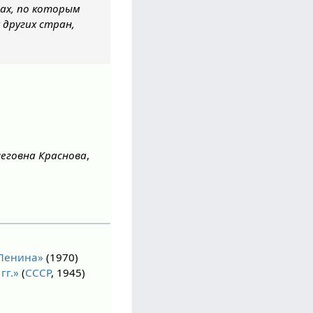
тах, по которым
 других стран,
еговна Краснова
,
 Ленина»
(1970)
гг.»
(
СССР
, 1945)