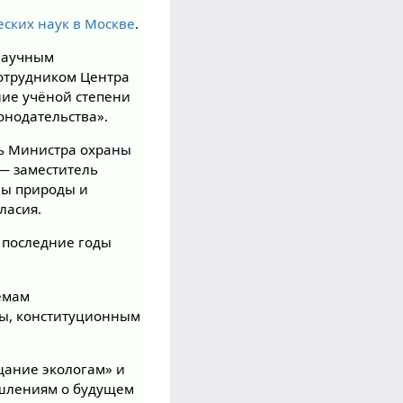
ских наук в Москве
.
научным
сотрудником Центра
ние учёной степени
онодательства».
ль Министра охраны
— заместитель
ны природы и
ласия.
в последние годы
лемам
сы, конституционным
щание экологам» и
ышлениям о будущем