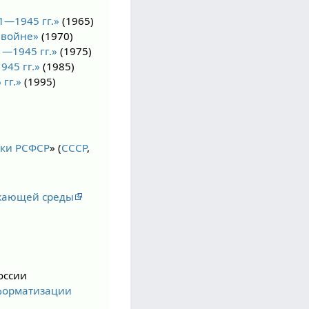
1—1945 гг.»
(1965)
 войне»
(1970)
—1945 гг.»
(1975)
45 гг.»
(1985)
гг.»
(1995)
уки РСФСР
» (
СССР
,
ужающей среды
оссии
форматизации