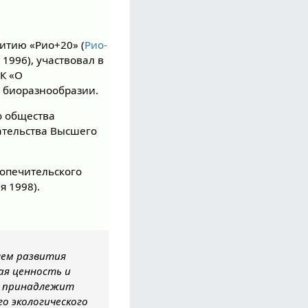
итию «Рио+20» (
Рио-
ь 1996), участвовал в
К «О
 биоразнообразии.
о общества
дательства Высшего
Попечительского
я 1998).
блем развития
ая ценность и
му принадлежит
о экологического