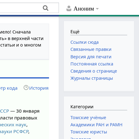
Аноним
Ещё
мело! Сначала
ть» в верхней части
Ссылки сюда
 статьи и о многом
Связанные правки
Версия для печати
Постоянная ссылка
Сведения о странице
Журналы страницы
тр кода
История
Категории
СССР
— 30 января
Томские учёные
бласти правовых
ческих наук
,
Академики РАН и РАМН
науки РСФСР
,
Томские юристы