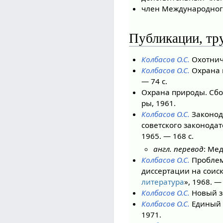
член Международного
Публикации, тру
Колбасов О.С.
Охотнич
Колбасов О.С.
Охрана 
— 74 c.
Охрана природы. Сбор
ры, 1961.
Колбасов О.С.
Законод
советского законода
1965. — 168 с.
англ. перевод
: Ме
Колбасов О.С.
Проблем
диссертации на соис
литература
», 1968. — 
Колбасов О.С.
Новый з
Колбасов О.С.
Единый 
1971.