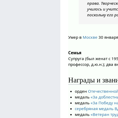
права. Творчес
училось и учит
поскольку его 
Умер в
Москве
30 января
Семья
Супруга (был женат с 19
профессор, д.ю.н.); два в
Награды и зван
орден
Отечественной
медаль
«За доблестн
медаль
«За Победу н
серебряная медаль 
медаль
«Ветеран тру