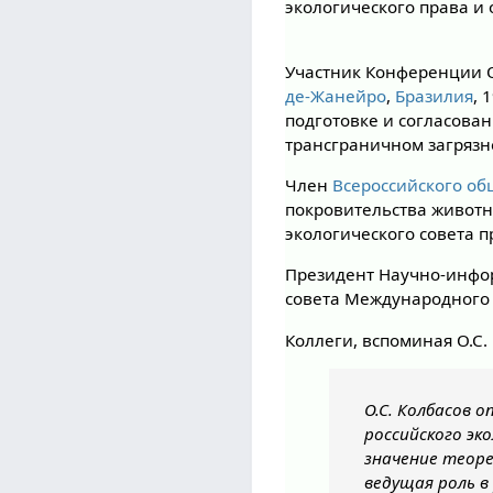
экологического права и
Участник Конференции 
де-Жанейро
,
Бразилия
, 
подготовке и согласова
трансграничном загрязн
Член
Всероссийского о
покровительства животн
экологического совета 
Президент Научно-инфор
совета Международного 
Коллеги, вспоминая О.С.
О.С. Колбасов 
российского эк
значение теоре
ведущая роль в