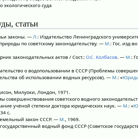
 экологического суда
ды, статьи
ьи законы. —
Л.
: Издательство Ленинградского университет
природы по советскому законодательству. —
М.
: Гос. изд-в
ник законодательных актов / Сост.:
О.С. Колбасов
. —
М.
: Г
ательство о водопользовании в СССР (Проблемы соверше
тельства об использовании водных ресурсов). —
М.
: «
Юриди
дисон, Милуоки, Лондон, 1971.
ы совершенствования советского водного законодательст
кание учёной степени доктора юридических наук. —
М.
: «
Ю
34 с.
емельный закон СССР. —
М.
, 1969.
государственный водный фонд СССР (Советское государств