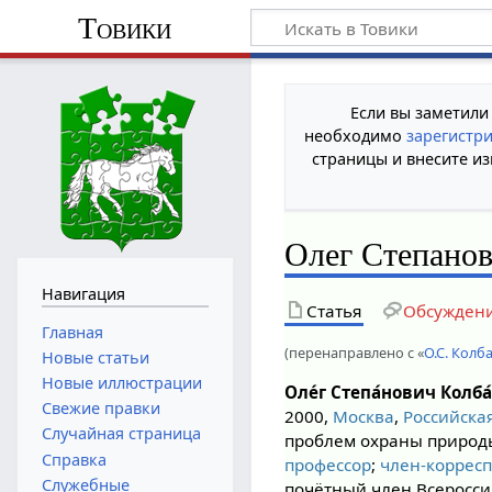
Товики
Если вы заметили
необходимо
зарегистр
страницы и внесите из
Олег Степанов
Навигация
Статья
Обсужден
Главная
(перенаправлено с «
О.С. Колб
Новые статьи
Новые иллюстрации
Оле́г Степа́нович Колба
Свежие правки
2000,
Москва
,
Российска
Случайная страница
проблем охраны природы
Справка
профессор
;
член-корресп
Служебные
почётный член Всеросси