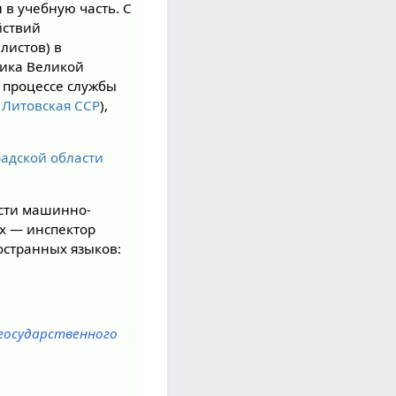
 в учебную часть. С
йствий
листов) в
тника Великой
В процессе службы
,
Литовская ССР
),
адской области
ости машинно-
ах — инспектор
остранных языков:
 государственного