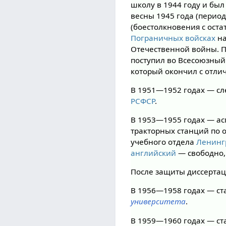
школу в 1944 году и был
весны 1945 года (перио
(боестолкновения с ост
Пограничных войсках
на
Отечественной войны. По
поступил во Всесоюзный
который окончил с отлич
В 1951—1952 годах — с
РСФСР
.
В 1953—1955 годах — ас
тракторных станций по 
учебного отдела
Ленингр
английский
— свободно
После защиты диссертац
В 1956—1958 годах — с
университета
.
В 1959—1960 годах — ст