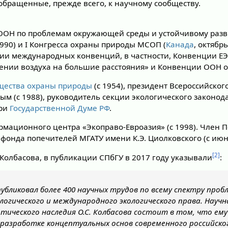
 обращенные, прежде всего, к научному сообществу.
ООН по проблемам окружающей среды и устойчивому разв
1990) и I Конгресса охраны природы МСОП (
Канада
, октябр
нии международных конвенций, в частности, Конвенции ЕЭ
ении воздуха на большие расстояния» и Конвенции ООН о
бщества охраны природы
(с 1954), президент Всероссийског
ым (с 1988), руководитель секции экологического законо
при
Государственной Думе РФ
.
мационного центра «Экоправо-Евроазия» (с 1998). Член 
фонда попечителей МГАТУ имени К.Э. Циолковского (с июн
[2]
 Колбасова, в публикации СПбГУ в 2017 году указывали
:
опубликовал более 400 научных трудов по всему спектру про
ологического и международного экологического права. Научн
тического наследия О.С. Колбасова состоит в том, что е
 разработке концептуальных основ современного российског