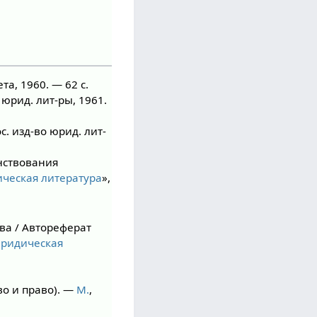
а, 1960. — 62 c.
о юрид. лит-ры, 1961.
ос. изд-во юрид. лит-
нствования
ческая литература
»,
ва / Автореферат
ридическая
о и право). —
М.
,