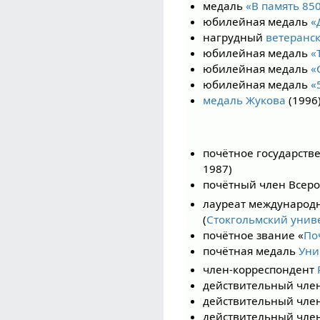
медаль
«В память 85
юбилейная медаль
«
нагрудный
ветеранск
юбилейная медаль
«
юбилейная медаль
«
юбилейная медаль
«
медаль Жукова
(1996
почётное государств
1987)
почётный член Всеро
лауреат международ
(
Стокгольмский унив
почётное звание «
По
почётная медаль
Уни
член-корреспондент
действительный член
действительный чле
действительный член