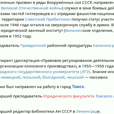
 осенью призван в ряды Вооружённых сил СССР, направлен
д
Великой Отечественной войны
) служил в зоне боевых де
атками частей гитлеровцев и с отрядами фашистов-национа
 территории
Советской Прибалтики
: получил статус учас
сле 1946 года остался на сверхсрочную службу в армии. 
 юридический заочный институт (
Вильнюс
ское отделение
ием в 1952 году.
ледователь
Правдинской
районной прокуратуры
Калинингр
пирант (диссертация «Правовое регулирование деятельн
организации колхозного производства»), в 1955—1956 год
адского государственного университета (ЛГУ)
. Знание ин
,
немецкий
,
польский
,
болгарский
,
чешский
— пассивно.
ии был направлен на работу в город
Томск
.
тарший преподаватель
Юридического факультета
Томского
арший редактор Библиотеки АН СССР в
Ленинград
е.