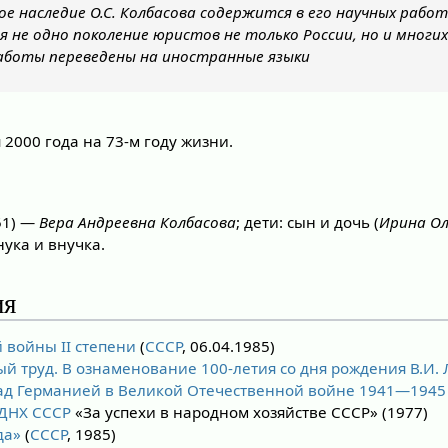
кое наследие О.С. Колбасова содержится в его научных рабо
ся не одно поколение юристов не только России, но и многих
работы переведены на иностранные языки
 2000 года на 73-м году жизни.
51) —
Вера Андреевна Колбасова
; дети: сын и дочь (
Ирина Ол
нука и внучка.
ия
 войны II степени
(
СССР
, 06.04.1985)
ый труд. В ознаменование 100-летия со дня рождения В.И.
ад Германией в Великой Отечественной войне 1941—1945 
ВДНХ СССР
«За успехи в народном хозяйстве СССР» (1977)
да»
(
СССР
, 1985)