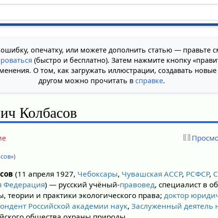
 ошибку, опечатку, или можете дополнить статью — правьте с
ироваться
(быстро и бесплатно). Затем нажмите кнопку «прави
менения. О том, как загружать иллюстрации, создавать новые
другом можно прочитать в
справке
.
ич Колбасов
ие
Просмо
асов
»)
́сов
(11 апреля 1927,
Чебоксары
,
Чувашская АССР
,
РСФСР
,
я Федерация
) — русский учёный-
правовед
, специалист в о
, теории и практики экологического права;
доктор юриди
ондент Российской академии наук
,
Заслуженный деятель 
йского общества охраны природы.