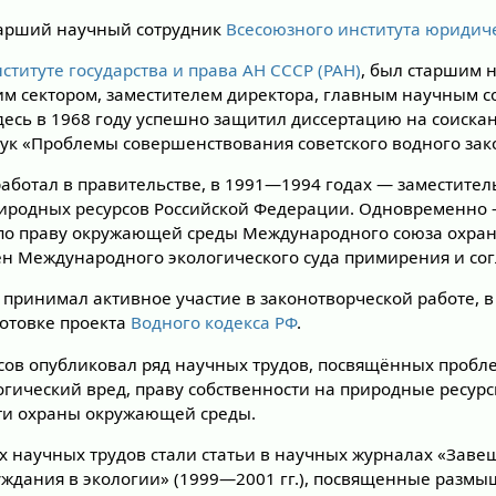
тарший научный сотрудник
Всесоюзного института юридиче
ституте государства и права АН СССР (РАН)
, был старшим 
м сектором, заместителем директора, главным научным 
Здесь в 1968 году успешно защитил диссертацию на соиска
ук «Проблемы совершенствования советского водного зак
 работал в правительстве, в 1991—1994 годах — заместите
иродных ресурсов Российской Федерации. Одновременно 
 по праву окружающей среды Международного союза охра
ен Международного экологического суда примирения и сог
 принимал активное участие в законотворческой работе, 
готовке проекта
Водного кодекса РФ
.
басов опубликовал ряд научных трудов, посвящённых проб
логический вред, праву собственности на природные ресур
ти охраны окружающей среды.
х научных трудов стали статьи в научных журналах «Заве
ждания в экологии» (1999—2001 гг.), посвященные разм