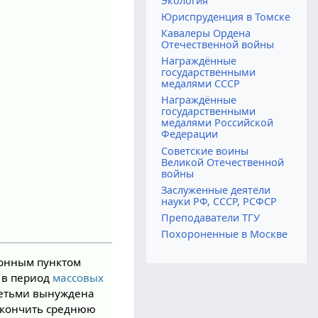
Экология
Юриспруденция в Томске
Кавалеры Ордена
Отечественной войны
Награждённые
государственными
медалями СССР
Награждённые
государственными
медалями Российской
Федерации
Советские воины
Великой Отечественной
войны
Заслуженные деятели
науки РФ, СССР, РСФСР
Преподаватели ТГУ
Похороненные в Москве
онным пунктом
у в период
массовых
 детьми вынуждена
окончить среднюю