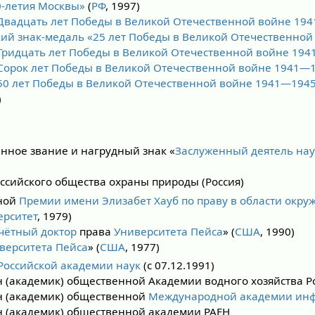
0-летия Москвы»
(
РФ
, 1997)
Двадцать лет Победы в Великой Отечественной войне 194
ий знак-медаль «25 лет Победы в Великой Отечественной
Тридцать лет Победы в Великой Отечественной войне 1941
Сорок лет Победы в Великой Отечественной войне 1941—19
50 лет Победы в Великой Отечественной войне 1941—1945 
)
енное звание и нагрудный знак «
Заслуженный деятель на
ссийского общества охраны природы (Россия)
ной
Премии имени Элизабет Хауб по праву в области окр
ерситет
, 1979)
чётный доктор
права
Университета Пейса
» (
США
, 1990)
верситета Пейса
» (
США
, 1977)
Российской академии наук
(с 07.12.1991)
 (академик) общественной Академии водного хозяйства Р
н (академик) общественной
Международной академии ин
 (академик) общественной академии РАЕН