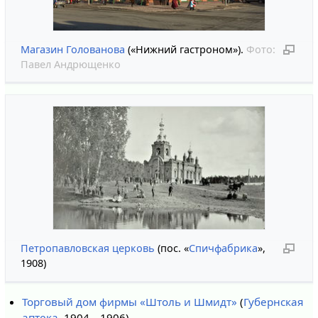
Магазин Голованова
(«Нижний гастроном»).
Фото:
Павел Андрющенко
Петропавловская церковь
(пос. «
Спичфабрика
»,
1908)
Торговый дом фирмы «Штоль и Шмидт»
(
Губернская
аптека
, 1904—1906)