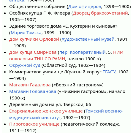
Общественное собрание (
Дом офицеров
, 1898—1900)
Особняк купца Г. Ф. Флеера (
Дворец бракосочетаний
,
1905—1907)
Здание торгового дома «Е. Кухтерин и сыновья»
(
Мэрия Томска
, 1899—1900)
Дом купчихи Орловой
(
Художественный музей
, 1901
—1903)
Дом купца Смирнова
(
пер. Кооперативный
, 5,
НИИ
онкологии ТНЦ СО РАМН
, начало 1900-х)
Окружной суд
(Областной суд, 1902—1904)
Коммерческое училище (Красный корпус
ТГАСУ
, 1902
—1904)
Магазин Гадалова
(«Верхний гастроном»)
Магазин Голованова
(«Нижний гастроном», начало
1900-х)
Деревянный дом на ул. Тверской, 66
Епархиальное женское училище
(
Томский военно-
медицинский институт
, 1902—1907)
Пироговское училище
(педагогический колледж,
1911—1912)