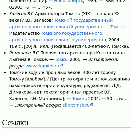
научных статей]. —
Новосибирск
, 1989. — ISBN 5-02-
029031-9. — С. 157.
Залесов В.Г.
Архитекторы Томска (XIX — начало XX
века) / В.Г. Залесов;
Томский государственный
архитектурно-строительный университет
. —
Томск
:
Издательство
Томского государственного
архитектурно-строительного университета
, 2004. —
169 с., [20] л., илл. (Посвящается 400-летию г. Томска).
Романова Л.С.
Творчество архитектора Константина
Лыгина в Томске. —
Томск
, 2005. —
Электронный
ресурс
:
www.zkapitel.ru
.
Томские зодчие прошлых веков: 400 лет городу
Томску [альбом]. / [Центр по охране и использованию
памятников истории и культуры; редколегия: Л.Д.
Димакова, авт. текста; оригинал-проекты: В.Г.
Залесов, Т.Н. Манонина]. —
Томск
, 2004. — 30 с.: ил.
—
Электронный ресурс
:
elib.tomsk.ru
.
Ссылки