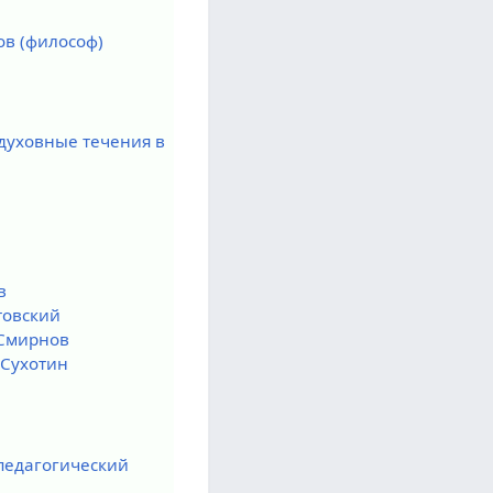
в (философ)
духовные течения в
в
товский
Смирнов
 Сухотин
педагогический