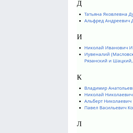
Д
Татьяна Яковлевна 
Альфред Андреевич 
И
Николай Иванович И
Иувеналий (Масловск
Рязанский и Шацкий,
К
Владимир Анатольев
Николай Николаевич
Альберт Николаевич
Павел Васильевич К
Л