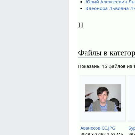
Юрий Алексеевич Ль
Элеонора Львовна Л
Н
Файлы в катего
Показаны 15 файлов из 
Аванесов СС.JPG
Бу
3648 × 2736; 1,63 МБ
397