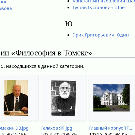
Константин Яковлевич Ша
вов
Густав Густавович Шпет
ьвова
Ю
Эрик Григорьевич Юдин
рии «Философия в Томске»
15, находящихся в данной категории.
рмакин ЭВ.jpg
Галахов ЯЯ.jpg
Главный корпус ТГУ.jpg
 × 597; 52 КБ
522 × 725; 196 КБ
1024 × 768; 584 КБ