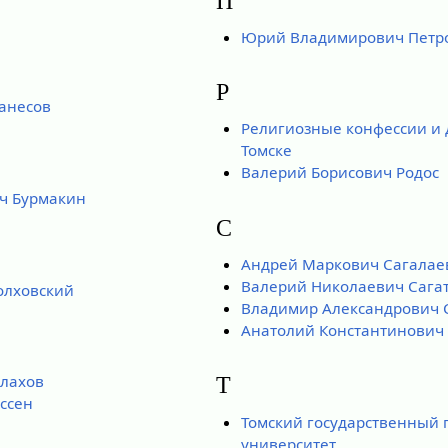
П
Юрий Владимирович Петро
Р
анесов
Религиозные конфессии и 
Томске
Валерий Борисович Родос
ч Бурмакин
С
Андрей Маркович Сагалае
Валерий Николаевич Сага
олховский
Владимир Александрович 
Анатолий Константинович
алахов
Т
ссен
Томский государственный 
университет