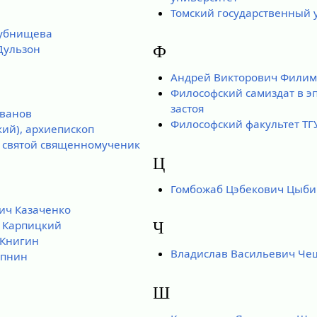
Томский государственный 
Дубнищева
Дульзон
Ф
Андрей Викторович Фили
Философский самиздат в эп
застоя
ванов
Философский факультет ТГ
ий), архиепископ
 святой священномученик
Ц
Гомбожаб Цэбекович Цыби
ич Казаченко
 Карпицкий
Ч
 Книгин
Владислав Васильевич Че
опнин
Ш