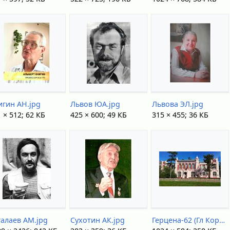
игин АН.jpg
Львов ЮА.jpg
Львова ЭЛ.jpg
 × 512; 62 КБ
425 × 600; 49 КБ
315 × 455; 36 КБ
галаев АМ.jpg
Сухотин АК.jpg
Герцена-62 (Гл Корп ТГПУ).jpg