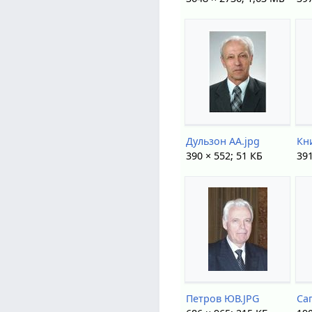
Дульзон АА.jpg
Кн
390 × 552; 51 КБ
391
Петров ЮВ.JPG
Са