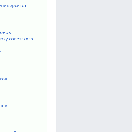
университет
монов
оху советского
У
ков
шев