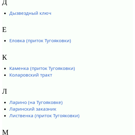
Д
Дызвездный ключ
Е
Еловка (приток Тугояковки)
К
Каменка (приток Тугояковки)
Коларовский тракт
Л
Ларино (на Тугояковке)
Ларинский заказник
Лиственка (приток Тугояковки)
М