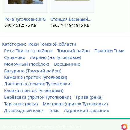
Река Тугояковка.JPG
Станция Басандайка.JPG
640 × 512; 76 КБ
1963 × 1194; 815 КБ
Категории
:
Реки Томской области
Реки Томского района
Томский район
Притоки Томи
Сураново
Ларино (на Тугояковке)
Молочный (посёлок)
Вершинино
Батурино (Томский район)
Каменка (приток Тугояковки)
Лиственка (приток Тугояковки)
Еловка (приток Тугояковки)
Берёзовка (приток Тугояковки)
Грива (река)
Тарганак (река)
Мостовая (приток Тугояковки)
Дызвездный ключ
Томь
Ларинский заказник
Эта страница в последний раз была