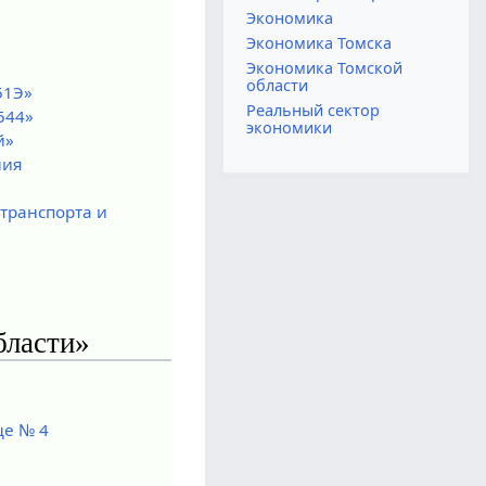
Экономика
Экономика Томска
Экономика Томской
области
51Э»
Реальный сектор
544»
экономики
й»
ния
транспорта и
бласти»
е № 4