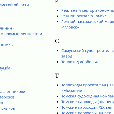
Р
омской области
Реальный сектор экономик
Речной вокзал в Томске
Речной пассажирский мар
Игловск»
алинин»
кум промышленности и
С
 Кноль
Самусьский судостроител
завод
Теплоход «Соболь»
мумба»
Т
Теплоходы проекта 544 (ПТ
«Москвич»
Масленников»
Томская судоходная компа
Морозов
Томские пароходы (значен
1»
Томские пароходы, XIX век
ясников
Томские пароходы, XX век