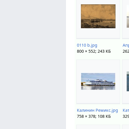
0110 b.jpg
Ап
800 × 552; 243 КБ
262
Калинин Ремикс.jpg
758 × 378; 108 КБ
329