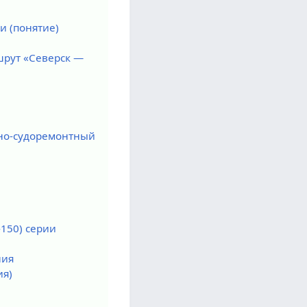
и (понятие)
шрут «Северск —
ьно-судоремонтный
-150) серии
ния
ия)