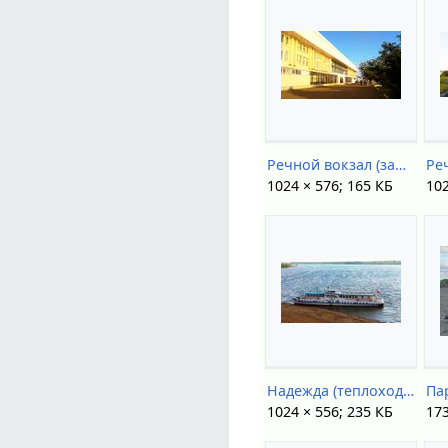
Речной вокзал (западный фасад).jpg
1024 × 576; 165 КБ
102
Надежда (теплоход).jpg
Па
1024 × 556; 235 КБ
173