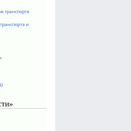
ом транспорте
транспорта и
»
д)
сти»