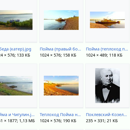
беда (катер).jpg
Пойма (правый борт).jpg
Пойма (теплоход проекта 391А).jpg
4 × 576; 133 КБ
1024 × 576; 158 КБ
1024 × 489; 118 КБ
Пойма и Чигулин.jpg
Теплоход Пойма на закате.jpg
Поклевский-Козелло АФ.jpg
1 × 1877; 1,13 МБ
1024 × 576; 190 КБ
235 × 331; 21 КБ