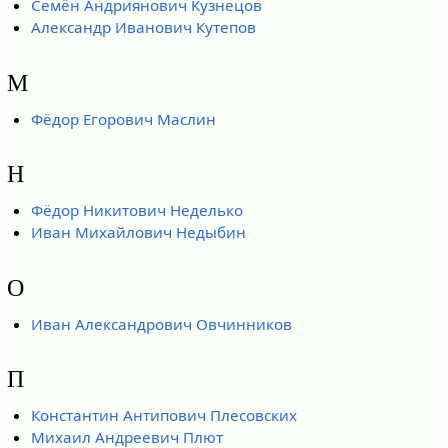
Семён Андриянович Кузнецов
Александр Иванович Кутепов
М
Фёдор Егорович Маслин
Н
Фёдор Никитович Неделько
Иван Михайлович Недыбин
О
Иван Александрович Овчинников
П
Константин Антипович Плесовских
Михаил Андреевич Плют