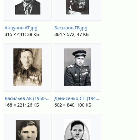
Анцупов АТ.jpg
Басыров ГВ.jpg
315 × 441; 28 КБ
364 × 572; 47 КБ
Васильев АК (1950-е).jpg
Денисенко СП (1945).jpg
168 × 221; 26 КБ
602 × 840; 100 КБ