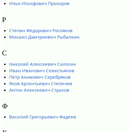
Илья Иосифович Прохоров
Р
Степан Фёдорович Росляков
Михаил Дмитриевич Рыбалкин
С
Николай Алексеевич Салосин
Иван Иванович Севастьянов
Пётр Акимович Серебряков
Яков Арсентьевич Степичев
Антон Алексеевич Страхов
Ф
Василий Григорьевич Фадеев