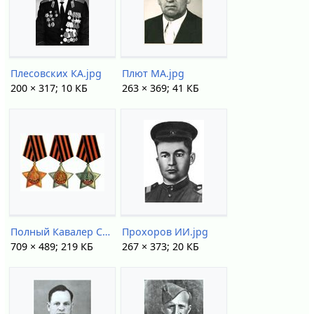
Плесовских КА.jpg
Плют МА.jpg
200 × 317; 10 КБ
263 × 369; 41 КБ
Полный Кавалер Славы.jpg
Прохоров ИИ.jpg
709 × 489; 219 КБ
267 × 373; 20 КБ