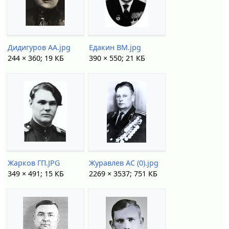
Дидигуров АА.jpg
Едакин ВМ.jpg
244 × 360; 19 КБ
390 × 550; 21 КБ
Жарков ГП.JPG
Журавлев АС (0).jpg
349 × 491; 15 КБ
2269 × 3537; 751 КБ