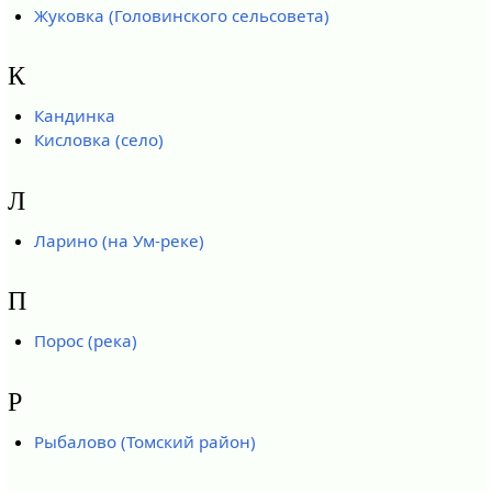
Жуковка (Головинского сельсовета)
К
Кандинка
Кисловка (село)
Л
Ларино (на Ум-реке)
П
Порос (река)
Р
Рыбалово (Томский район)