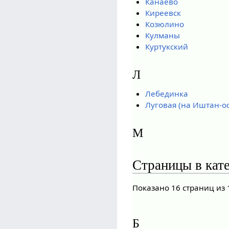
Канаево
Киреевск
Козюлино
Кулманы
Куртукский
Л
Лебединка
Луговая (на Иштан-о
М
Страницы в кате
Показано 16 страниц из 
Б