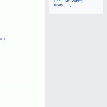
Большие Болота
(Кулманы)
он)