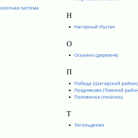
олотная система
Н
Нагорный Иштан
О
Оськино (деревня)
П
Победа (Шегарский район)
Поздняково (Томский райо
Половинка (посёлок)
Т
Тигильдеево