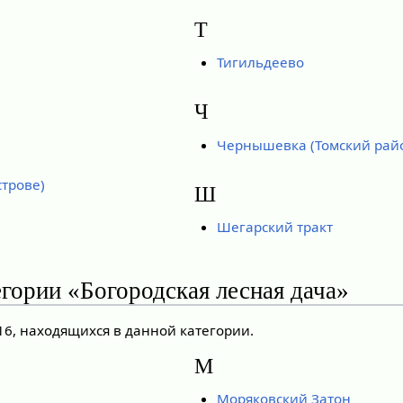
Т
Тигильдеево
Ч
Чернышевка (Томский рай
строве)
Ш
Шегарский тракт
гории «Богородская лесная дача»
16, находящихся в данной категории.
М
Моряковский Затон