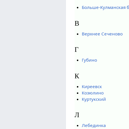
Больше-Кулманская б
В
Верхнее Сеченово
Г
Губино
К
Киреевск
Козюлино
Куртукский
Л
Лебединка