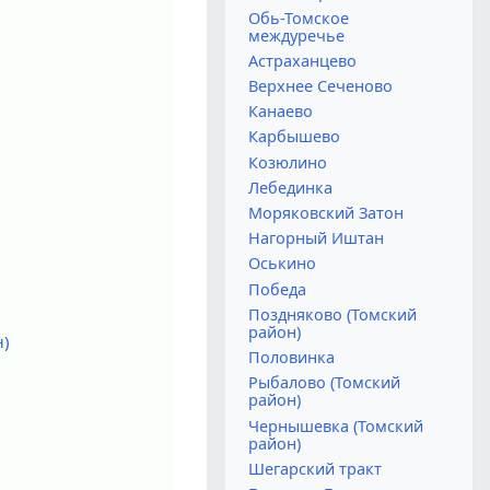
Обь-Томское
междуречье
Астраханцево
Верхнее Сеченово
Канаево
Карбышево
Козюлино
Лебединка
Моряковский Затон
Нагорный Иштан
Оськино
Победа
Поздняково (Томский
район)
н)
Половинка
Рыбалово (Томский
район)
Чернышевка (Томский
район)
Шегарский тракт