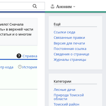
Аноним
Ещё
мело! Сначала
ть» в верхней части
Ссылки сюда
 статьи и о многом
Связанные правки
Версия для печати
Постоянная ссылка
Сведения о странице
Справка
Журналы страницы
тр кода
История
Категории
Лесные дачи
Природа Томской
области
Томский район