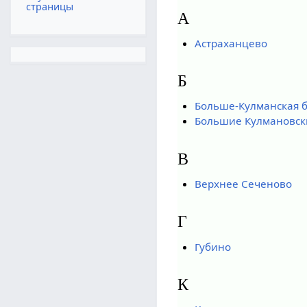
страницы
А
Астраханцево
Б
Больше-Кулманская б
Большие Кулмановск
В
Верхнее Сеченово
Г
Губино
К