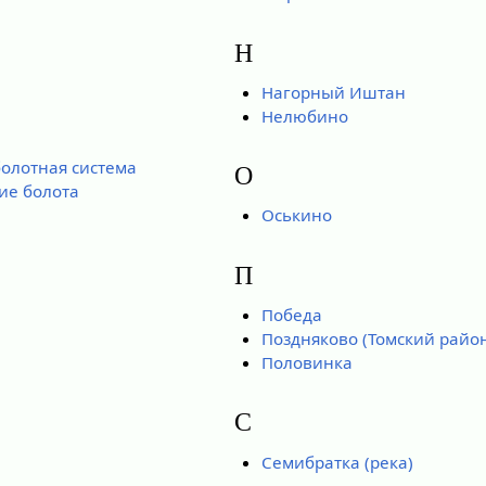
Н
Нагорный Иштан
Нелюбино
олотная система
О
ие болота
Оськино
П
Победа
Поздняково (Томский райо
Половинка
С
Семибратка (река)