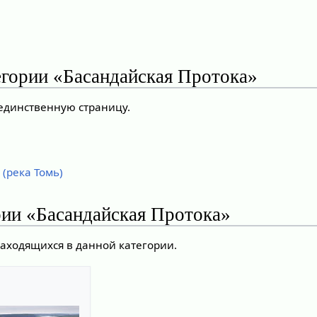
егории «Басандайская Протока»
 единственную страницу.
(река Томь)
рии «Басандайская Протока»
находящихся в данной категории.