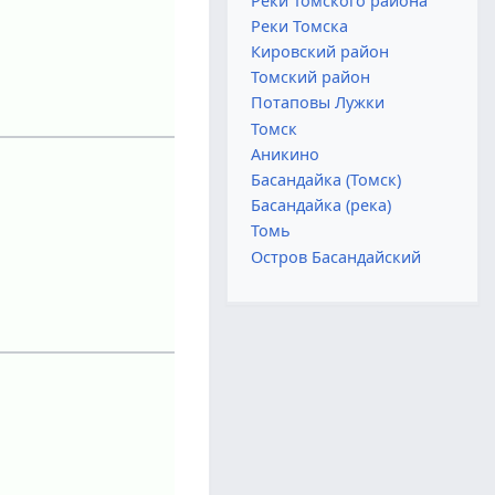
Реки Томского района
Реки Томска
Кировский район
Томский район
Потаповы Лужки
Томск
Аникино
Басандайка (Томск)
Басандайка (река)
Томь
Остров Басандайский