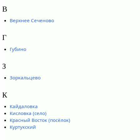
В
Верхнее Сеченово
Г
Губино
З
Зоркальцево
К
Кайдаловка
Кисловка (село)
Красный Восток (посёлок)
Куртукский