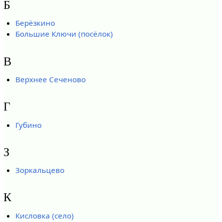
Б
Берёзкино
Большие Ключи (посёлок)
В
Верхнее Сеченово
Г
Губино
З
Зоркальцево
К
Кисловка (село)