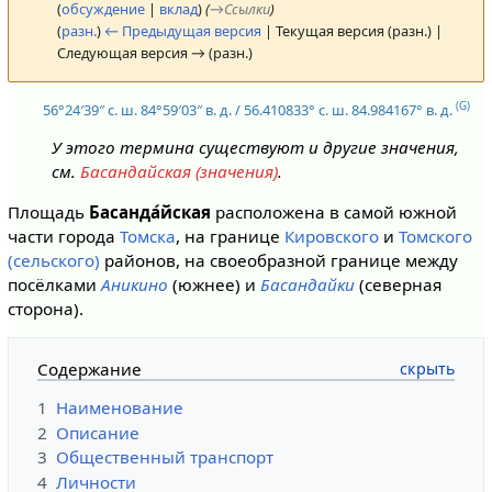
(
обсуждение
|
вклад
)
(
→
Ссылки
)
(
разн.
)
← Предыдущая версия
| Текущая версия (разн.) |
Следующая версия → (разн.)
(G)
56°24′39″ с. ш.
84°59′03″ в. д.
/
56.410833° с. ш.
84.984167° в. д.
У этого термина существуют и другие значения,
см.
Басандайская (значения)
.
Площадь
Басанда́йская
расположена в самой южной
части города
Томска
, на границе
Кировского
и
Томского
(сельского)
районов, на своеобразной границе между
посёлками
Аникино
(южнее) и
Басандайки
(северная
сторона).
Содержание
1
Наименование
2
Описание
3
Общественный транспорт
4
Личности