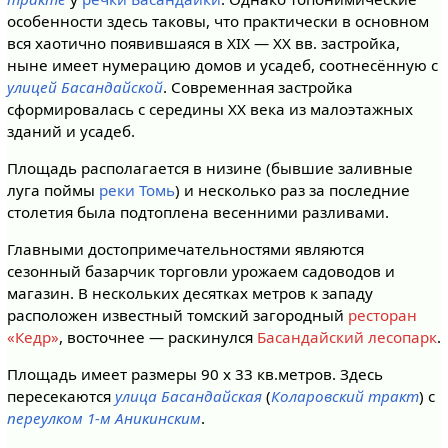
особенности здесь таковы, что практически в основном
вся хаотично появившаяся в XIX — XX вв. застройка,
ныне имеет нумерацию домов и усадеб, соотнесённую с
улицей Басандайской
. Современная застройка
сформировалась с середины XX века из малоэтажных
зданий и усадеб.
Площадь располагается в низине (бывшие заливные
луга поймы
реки Томь
) и несколько раз за последние
столетия была подтоплена весенними разливами.
Главными достопримечательностями являются
сезонный базарчик торговли урожаем садоводов и
магазин. В нескольких десятках метров к западу
расположен известный томский загородный
ресторан
«Кедр»
, восточнее — раскинулся
Басандайский лесопарк
.
Площадь имеет размеры 90 х 33 кв.метров. Здесь
пересекаются
улица Басандайская
(
Коларовский тракт
) с
переулком 1-м Аникинским
.