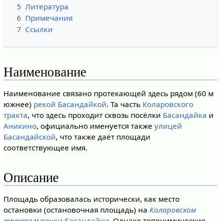
5
Литература
6
Примечания
7
Ссылки
Наименование
Наименование связано протекающей здесь рядом (60 м
южнее)
рекой Басандайкой
. Та часть
Коларовского
тракта
, что здесь проходит сквозь посёлки
Басандайка
и
Аникино
, официально именуется также
улицей
Басандайской
, что также даёт площади
соответствующее имя.
Описание
Площадь образовалась исторически, как место
остановки (остановочная площадь) на
Коларовском
тракте
у
речки Басандайки
. Однако топонимические