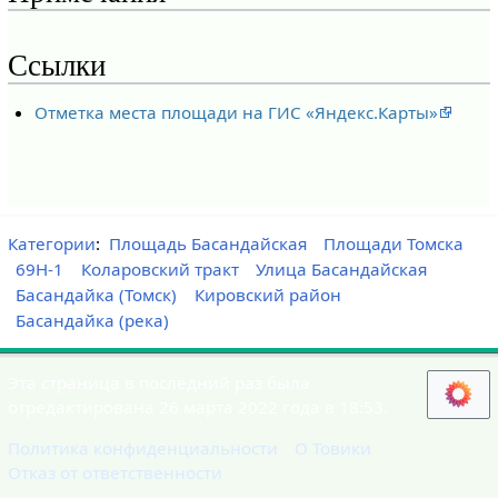
Ссылки
Отметка места площади на ГИС «Яндекс.Карты»
Категории
:
Площадь Басандайская
Площади Томска
69Н-1
Коларовский тракт
Улица Басандайская
Басандайка (Томск)
Кировский район
Басандайка (река)
Эта страница в последний раз была
отредактирована 26 марта 2022 года в 18:53.
Политика конфиденциальности
О Товики
Отказ от ответственности