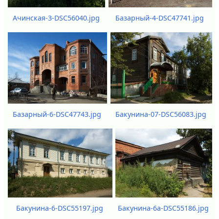
Ачинская-3-DSC56040.jpg
Базарный-4-DSC47741.jpg
Бакунина-07-DSC56083.jpg
Базарный-6-DSC47743.jpg
Бакунина-6-DSC55197.jpg
Бакунина-6а-DSC55186.jpg