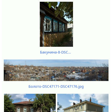
Бакунина-8-DSC55167-DSC55169.jpg
Болото-DSC47171-DSC47176.jpg