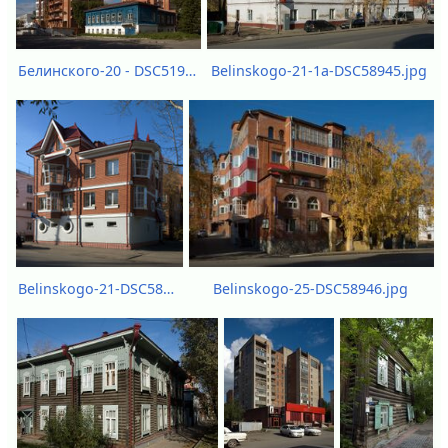
Belinskogo-21-1a-DSC58945.jpg
Белинского-20 - DSC51954.jpg
Belinskogo-21-DSC58942.jpg
Belinskogo-25-DSC58946.jpg