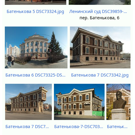
Батенькова 5 DSC73324.jpg
Ленинский суд DSC39859-DSC39876.jpg
пер. Батенькова, 6
Батенькова 7 DSC73342.jpg
Батенькова 6 DSC73325-DSC73340.jpg
Батенькова 7 DSC73347-DSC73348.jpg
Батенькова-7-DSC70329.jpg
Батенькова-DSC70332.jpg