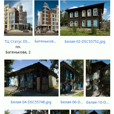
Батенькова 2 DSC73323.jpg
Белая-02-DSC55752.jpg
ТЦ Статус DSC27015.jpg
пл.
Батенькова, 2
Белая-06-DSC55744.jpg
Белая-04-DSC55748.jpg
Белая-10-DSC55736.jpg