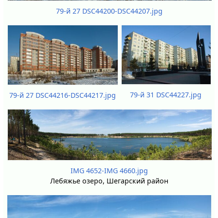
79-й 27 DSC44200-DSC44207.jpg
79-й 31 DSC44227.jpg
79-й 27 DSC44216-DSC44217.jpg
IMG 4652-IMG 4660.jpg
Лебяжье озеро, Шегарский район