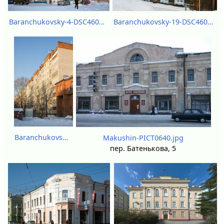
Baranchukovsky-4-DSC46084.jpg
Baranchukovsky-19-DSC46088.jpg
Baranchukovsky-31-DSC46086.jpg
Makushin-PICT0640.jpg
пер. Батенькова, 5