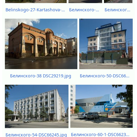
Белинского-28-1 - DSC51958.jpg
Белинского-34-DSC51962.jpg
Belinskogo-27-Kartashova-18-DSC58951.jpg
Белинского-50-DSC66247-DSC66248.jpg
Белинского-38 DSC29219.jpg
Белинского-60-1-DSC66239.jpg
Белинского-54-DSC66245.jpg