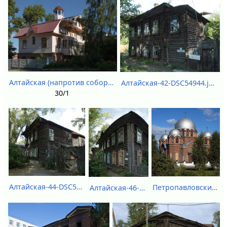
Алтайская (напротив собора) - DSC52970.jpg
Алтайская-42-DSC54944.jpg
30/1
Алтайская-44-DSC54945-DSC54946.jpg
Петропавловский собор - DSC52981.jpg
Алтайская-46-DSC54939-DSC54941.jpg