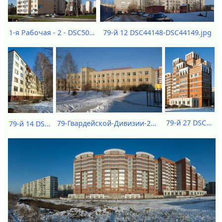
1-я Рабочая - 2 - DSC50769.jpg
79-й 12 DSC44148-DSC44149.jpg
79-й 27 DSC44194.jpg
79-Гвардейской-Дивизии-21-DSC46519.jpg
79-й 14 DSC44147.jpg