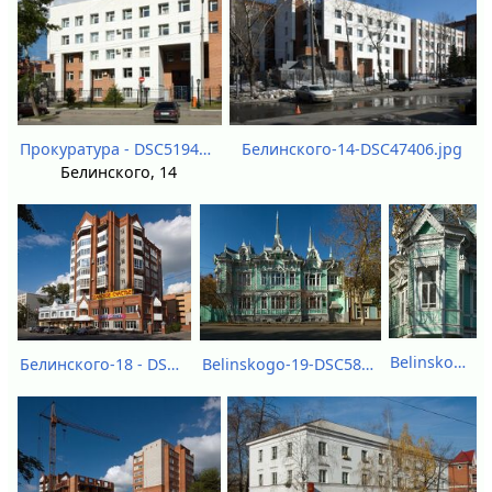
Белинского-14-DSC47406.jpg
Прокуратура - DSC51940.jpg
Белинского, 14
Belinskogo-19-fragment-DSC58900.jpg
Белинского-18 - DSC51946.jpg
Belinskogo-19-DSC58901-DSC58903.jpg