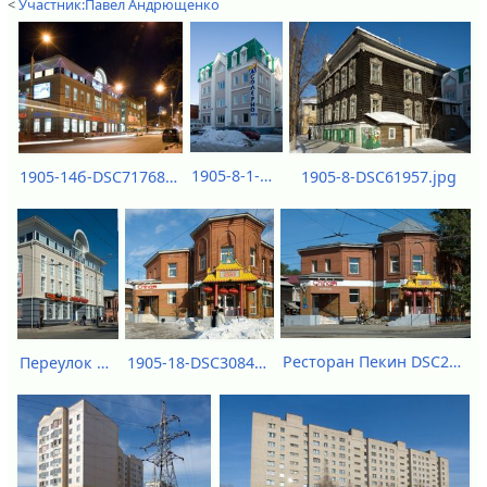
<
Участник:Павел Андрющенко
1905-8-1-DSC61959.jpg
1905-8-DSC61957.jpg
1905-14б-DSC71768.jpg
Ресторан Пекин DSC27309.jpg
1905-18-DSC30841.jpg
Переулок 1905 года - 14б DSC27302.jpg