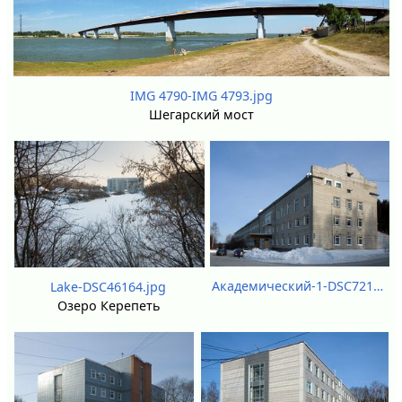
IMG 4790-IMG 4793.jpg
Шегарский мост
Академический-1-DSC72132.jpg
Lake-DSC46164.jpg
Озеро Керепеть