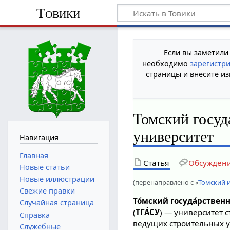
Товики
Если вы заметили
необходимо
зарегистр
страницы и внесите из
Томский госуд
университет
Навигация
Главная
Статья
Обсужден
Новые статьи
Новые иллюстрации
(перенаправлено с «
Томский 
Свежие правки
То́мский госуда́рствен
Случайная страница
(
ТГА́СУ
) — университет 
Справка
ведущих строительных у
Служебные