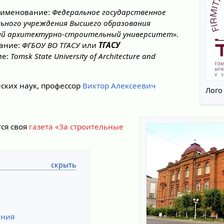
аименование:
Федеральное государственное
ьного учреждения Высшего образования
ный архитектурно-строительный университет»
.
ание:
ФГБОУ ВО ТГАСУ
или
ТГАСУ
ие:
Tomsk State University of Architecture and
еских наук, профессор
Виктор Алексеевич
Лого
тся своя
газета «За строительные
ения