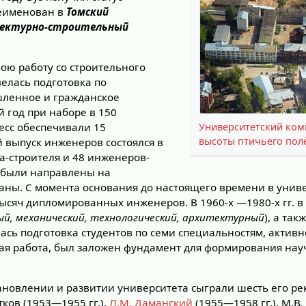
реименован в
Томский
тектурно-строительный
вою работу со строительного
велась подготовка по
ленное и гражданское
й год при наборе в 150
Университетский ком
есс обеспечивали 15
высоты птичьего пол
 выпуск инженеров состоялся в
а-строителя и 48 инженеров-
 были направлены на
аны. С момента основания до настоящего времени в унив
тысяч дипломированных инженеров. В 1960-х —1980-х гг. в
й, механический, технологический, архитектурный
), а так
ась подготовка студентов по семи специальностям, актив
ая работа, был заложен фундамент для формирования на
ановлении и развитии университета сыграли шесть его рек
стков (1953—1955 гг.),
Л.М. Даманский
(1955—1958 гг.), М.В