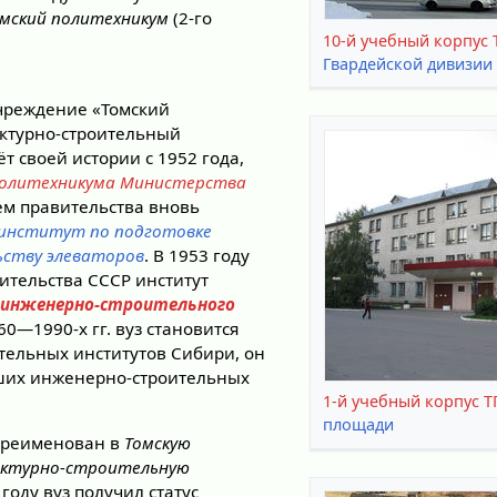
омский политехникум
(2-го
10-й учебный корпус 
Гвардейской дивизии
чреждение «Томский
ектурно-строительный
ёт своей истории с 1952 года,
Политехникума Министерства
м правительства вновь
 институт по подготовке
ьству элеваторов
. В 1953 году
ительства СССР институт
 инженерно-строительного
960—1990-х гг. вуз становится
тельных институтов Сибири, он
чших инженерно-строительных
1-й учебный корпус Т
площади
переименован в
Томскую
ектурно-строительную
7 году вуз получил статус