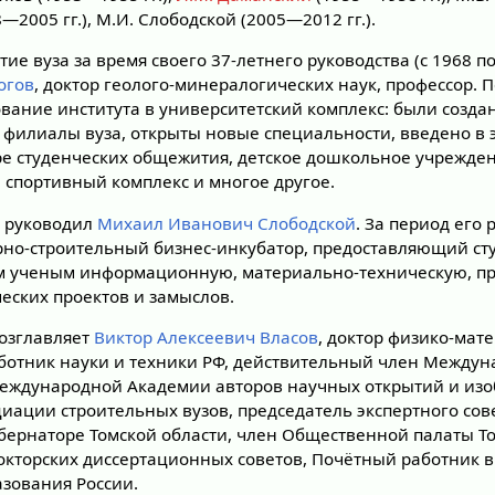
—2005 гг.), М.И. Слободской (2005—2012 гг.).
ие вуза за время своего 37-летнего руководства (с 1968 по
огов
, доктор геолого-минералогических наук, профессор. 
вание института в университетский комплекс: были созд
и филиалы вуза, открыты новые специальности, введено в
ре студенческих общежития, детское дошкольное учрежден
 спортивный комплекс и многое другое.
м руководил
Михаил Иванович Слободской
. За период его 
рно-строительный бизнес-инкубатор, предоставляющий ст
м ученым информационную, материально-техническую, п
еских проектов и замыслов.
возглавляет
Виктор Алексеевич Власов
, доктор физико-мат
ботник науки и техники РФ, действительный член Между
еждународной Академии авторов научных открытий и изо
иации строительных вузов, председатель экспертного сове
убернаторе Томской области, член Общественной палаты То
докторских диссертационных советов, Почётный работник 
зования России.