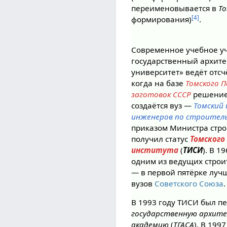
переименовывается в
Т
[4]
формирования)
.
Современное учебное у
государственный архит
университет» ведёт отсч
когда на базе
Томского 
заготовок СССР
решение
создаётся вуз —
Томский
инженеров по строител
приказом Министра стро
получил статус
Томского
института
(
ТИСИ
). В 1
одним из ведущих строи
— в первой пятёрке лу
вузов
Советского Союза
.
В 1993 году ТИСИ был 
государственную архит
академию
(
ТГАСА
). В 199