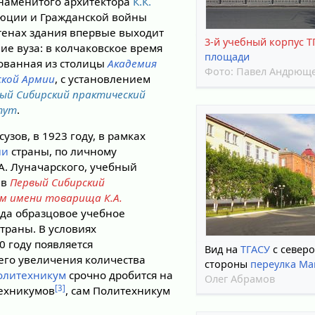
знаменитого архитектора
К.К.
люции и Гражданской войны
тенах здания впервые выходит
3-й учебный корпус Т
ние вуза: в колчаковское время
площади
рованная из столицы
Академия
Фото:
Павел Андрющ
ской Армии
, с установлением
ый Сибирский практический
тут
.
узов, в 1923 году, в рамках
ии
страны, по личному
. Луначарского, учебный
 в
Первый Сибирский
ум имени товарища К.А.
огда образцовое учебное
траны. В условиях
0 году появляется
Вид на
ТГАСУ
с север
его увеличения количества
стороны
переулка М
олитехникум
срочно дробится на
Олег Абрамов
[3]
техникумов
, сам Политехникум