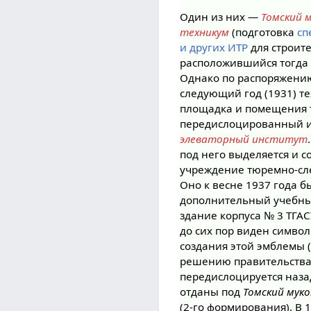
Один из них —
Томский 
техникум
(подготовка
сп
и других ИТР
для строите
расположившийся тогда 
Однако по распоряжению
следующий год (1931) те
площадка и помещения 
передислоцированный 
элеваторный институт
под него выделяется и 
учреждение тюремно-сл
Оно к весне 1937 года б
дополнительный учебный
здание корпуса № 3 ТГАС
до сих пор виден символ
создания этой эмблемы (
решению правительства 
передислоцируется наза
отданы под
Томский мук
(2-го формирования). В 