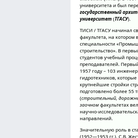
университета и был пе
государственный архи
университет
(
ТГАСУ
).
ТИСИ / ТГАСУ начинал с
факультета, на котором 
специальности «Промыш
строительство». В первы
студентов учебный проц
преподавателей. Первый
1957 году – 103 инженер
гидротехников, которые
крупнейшие стройки стр
подготовлено более 55 
(
строительный, дорожны
заочном
факультетах вел
научно-исследовательск
направлений.
Значительную роль в ст
(1952—1953 гг.), С.В. Же