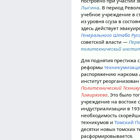
построено при участии 
Лыгина
. В период Рево
учебное учреждение в с
из уровня ссуза в состоя
здесь действует эвакуи
Генерального Штаба Рус
советской власти —
Перв
политехнический инсти
Для поднятия престижа сс
реформы
техникумизац
распоряжению наркома А
институт реорганизован
Политехнический Техник
Тимирязева
. Это было т
учреждение на востоке с
индустриализации в 193
необходимость скорейш
техникумов и
Томский П
десятки новых томских 
расформировывается.