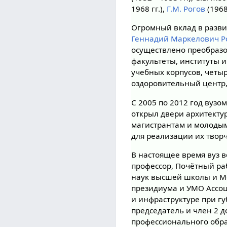
1968 гг.),
Г.М. Рогов
(1968
Огромный вклад в развит
Геннадий Маркелович Р
осуществлено преобразо
факультеты, институты 
учебных корпусов, четы
оздоровительный центр,
С 2005 по 2012 год вузо
открыл двери архитекту
магистрантам и молоды
для реализации их творч
В настоящее время вуз 
профессор, Почётный ра
наук высшей школы и М
президиума и УМО Ассоц
и инфраструктуре при г
председатель и член 2 
профессионального обра