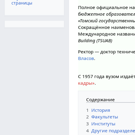
страницы
Полное официальное н
бюджетное образовател
«Томский государствен
Сокращённое наименов
Международное назван
Building
(TSUAB)
Ректор — доктор технич
Власов
.
С 1957 года вузом издаё
кадры»
.
Содержание
1
История
2
Факультеты
3
Институты
4
Другие подраздел