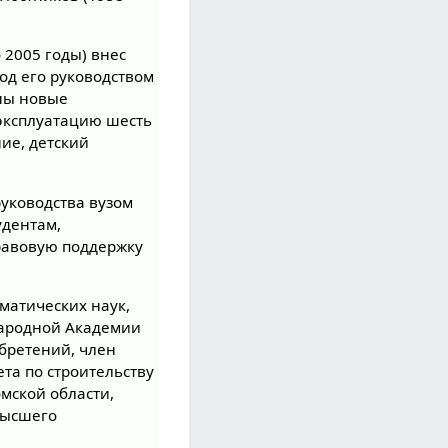
 2005 годы) внес
Под его руководством
аны новые
 эксплуатацию шесть
ие, детский
руководства вузом
удентам,
равовую поддержку
ематических наук,
народной Академии
бретений, член
та по строительству
мской области,
высшего