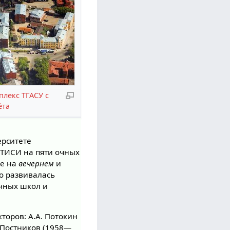
плекс ТГАСУ с
ёта
ерситете
 ТИСИ на пяти очных
же на
вечернем
и
но развивалась
учных школ и
торов: А.А. Потокин
. Постников (1958—