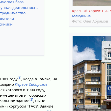
ическая база
учная деятельность
Красный корпус ТГАС
трудничество
Макушина
.
аватели
Фото:
Олег Абрамов
скники
[1]
 1901 году
, когда в Томске, на
создано
Первое Сибирское
для которого в 1904 году,
в-меценатов и городских
[2]
циальное здание
, ныне
ым») корпусом ТГАСУ. Здание