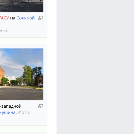
ГАСУ
на
Соляной
енко
о-западной
акушина
.
Фото: