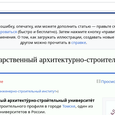
 ошибку, опечатку, или можете дополнить статью — правьте с
ироваться
(быстро и бесплатно). Затем нажмите кнопку «прави
менения. О том, как загружать иллюстрации, создавать новые
другом можно прочитать в
справке
.
арственный архитектурно-строите
ие
Просмо
инженерно-строительный институт
»)
ный архитекту́рно-строи́тельный университе́т
строительного профиля в городе
Томске
, один из
ниверситетов в России.