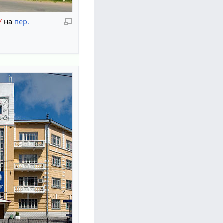
У
на
пер.