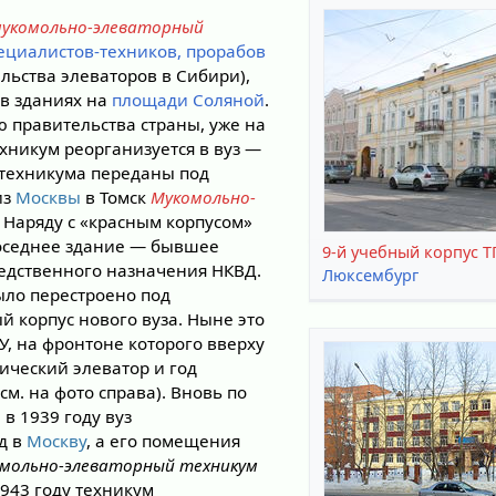
мукомольно-элеваторный
ециалистов-техников, прорабов
льства элеваторов в Сибири),
в зданиях на
площади Соляной
.
 правительства страны, уже на
хникум реорганизуется в вуз —
техникума переданы под
из
Москвы
в Томск
Мукомольно-
. Наряду с «красным корпусом»
соседнее здание — бывшее
9-й учебный корпус Т
едственного назначения НКВД.
Люксембург
ыло перестроено под
 корпус нового вуза. Ныне это
У, на фронтоне которого вверху
ический элеватор и год
см. на фото справа). Вновь по
в 1939 году вуз
д в
Москву
, а его помещения
омольно-элеваторный техникум
1943 году техникум