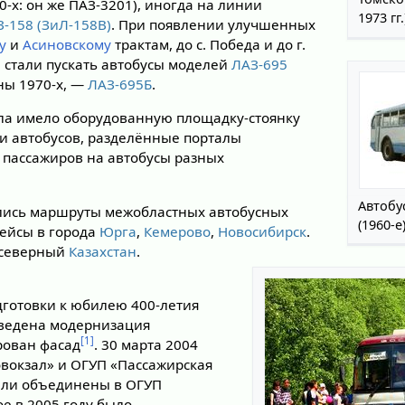
0-х: он же ПАЗ-3201), иногда на линии
1973 гг.
-158 (ЗиЛ-158В)
. При появлении улучшенных
у
и
Асиновскому
трактам, до с. Победа и до г.
г. стали пускать автобусы моделей
ЛАЗ-695
ины 1970-х, —
ЛАЗ-695Б
.
ла имело оборудованную площадку-стоянку
и автобусов, разделённые порталы
пассажиров на автобусы разных
Автобу
вились маршруты межобластных автобусных
(1960-е
ейсы в города
Юрга
,
Кемерово
,
Новосибирск
.
 северный
Казахстан
.
одготовки к юбилею 400-летия
оведена модернизация
[1]
рован фасад
. 30 марта 2004
овокзал» и ОГУП «Пассажирская
ыли объединены в ОГУП
ое в 2005 году было