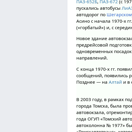
ПАЗ-652Б
,
ПАЗ-672
(с 197
пускались автобусы
ЛиАЗ
автодорог по
Шегарском
Асино с начала 1970-х г
(«горбатый») и, с серед
Новое здание автовокза
предрейсовой подготовк
одновременных посадок 
направлений.
С конца 1970-х гг. поя
сообщений, появились р
Позднее — на
Алтай
и в
В 2003 году, в рамках п
города Томска, была пр
автовокзала, отремонти
года ОГУП «Томский авт
автоколонна № 1977» б
«Томскавтотранс», котор