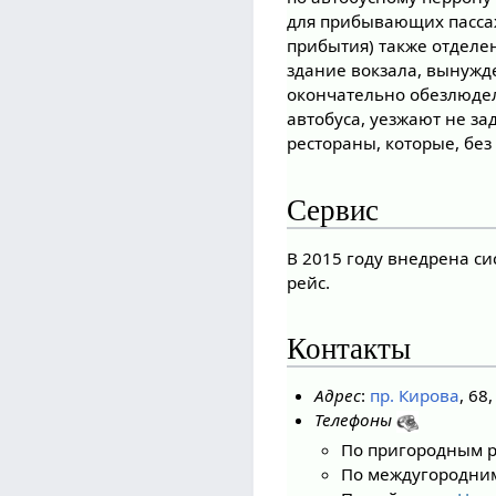
для прибывающих пассаж
прибытия) также отделе
здание вокзала, вынужде
окончательно обезлюдел
автобуса, уезжают не з
рестораны, которые, бе
Сервис
В 2015 году внедрена си
рейс.
Контакты
Адрес
:
пр. Кирова
, 68
Телефоны
По пригородным ре
По междугородним