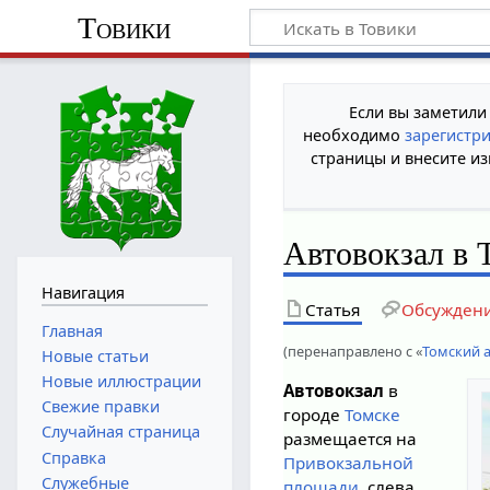
Товики
Если вы заметили
необходимо
зарегистр
страницы и внесите из
Автовокзал в 
Навигация
Статья
Обсужден
Главная
(перенаправлено с «
Томский 
Новые статьи
Новые иллюстрации
Автовокзал
в
Свежие правки
городе
Томске
Случайная страница
размещается на
Справка
Привокзальной
Служебные
площади
, слева