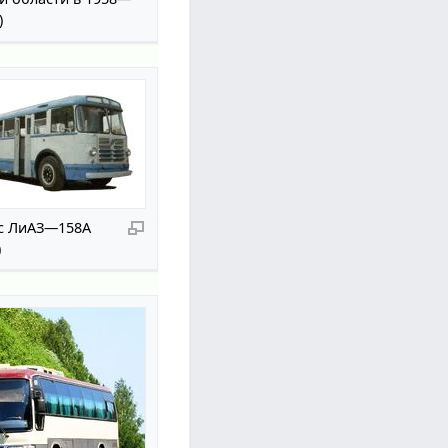
)
с ЛиАЗ—158А
)