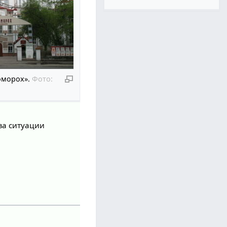
оморох».
Фото:
за ситуации