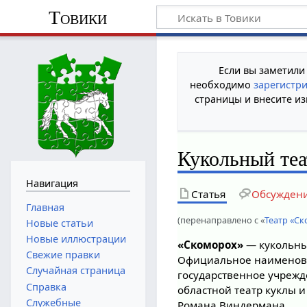
Товики
Если вы заметили
необходимо
зарегистр
страницы и внесите из
Кукольный те
Навигация
Статья
Обсужден
Главная
(перенаправлено с «
Театр «С
Новые статьи
Новые иллюстрации
«Скоморох»
— кукольный
Свежие правки
Официальное наименов
Случайная страница
государственное учрежд
Справка
областной театр куклы 
Служебные
Романа Виндермана.