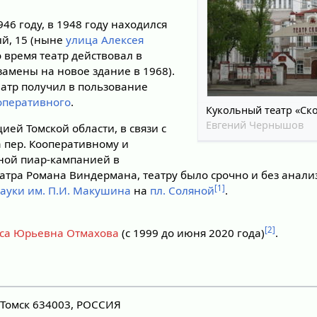
946 году, в 1948 году находился
ый, 15 (ныне
улица Алексея
то время театр действовал в
 замены на новое здание в 1968).
атр получил в пользование
оперативного
.
Кукольный театр «Ск
Евгений Чернышов
ией Томской области, в связи с
 пер. Кооперативному и
ной пиар-кампанией в
еатра Романа Виндермана, театру было срочно и без анали
[1]
ауки им. П.И. Макушина
на
пл. Соляной
.
[2]
са Юрьевна Отмахова
(c 1999 до июня 2020 года)
.
, Томск 634003, РОССИЯ