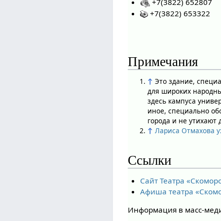
+7(3822) 652807
+7(3822) 653322
Примечания
↑
Это здание, специ
для широких народны
здесь кампуса униве
иное, специально об
города и не утихают 
↑
Лариса Отмахова у
Ссылки
Сайт Театра «Скомор
Афиша театра «Ском
Информация в масс-медиа