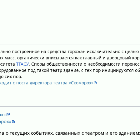
ально построенное на средства горожан исключительно с цель
х масс, органически вписывается как главный и дворцовый кор
рситета
ТГАСУ
. Споры общественности о необходимости перенос
орудованное под такой театр здание, с тех пор инициируются 
до сих пор.
ходит с поста директора театра «Скоморох»
ох»
орох»
 о текущих событиях, связанных с театром и его зданием