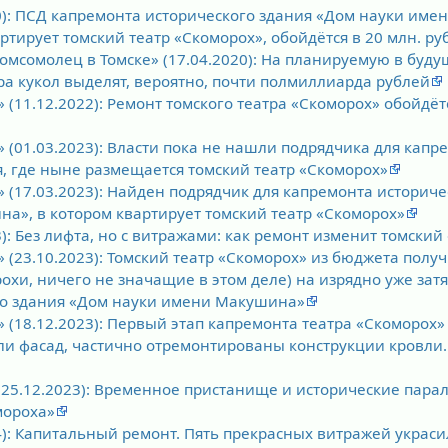
20): ПСД капремонта исторического здания «Дом науки им
артирует томский театр «Скоморох», обойдётся в 20 млн. ру
комсомолец в Томске» (17.04.2020): На планируемую в буд
ра кукол выделят, вероятно, почти полмиллиарда рублей
 (11.12.2022): Ремонт томского театра «Скоморох» обойдёт
 (01.03.2023): Власти пока не нашли подрядчика для капр
я, где ныне размещается томский театр «Скоморох»
 (17.03.2023): Найден подрядчик для капремонта историче
а», в котором квартирует томский театр «Скоморох»
3): Без лифта, но с витражами: как ремонт изменит томски
 (23.10.2023): Томский театр «Скоморох» из бюджета получ
охи, ничего не значащие в этом деле) на изрядно уже за
го здания «Дом науки имени Макушина»
 (18.12.2023): Первый этап капремонта театра «Скоморох»
ли фасад, частично отремонтированы конструкции кровли. 
(25.12.2023): Временное пристанище и исторические парал
мороха»
4): Капитальный ремонт. Пять прекрасных витражей украси