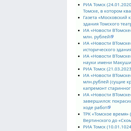
РИА Томск (24.01.20
Томске, в котором кв
Газета «Московский 
здания Томского теат
ИА «Новости ВТомске»
млн. рублей
ИА «Новости ВТомске»
исторического здани
ИА «Новости ВТомске»
науки имени Макушин
РИА Томск (21.03.202
ИА «Новости ВТомске»
млн.рублей (сущие кр
капремонт старинно
ИА «Новости ВТомске»
завершился: покраси
ходе работ
ТРК «Томское время» 
Вертинского до «Ско
РИА Томск (10.01.102