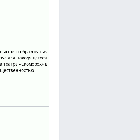
ю высшего образования
пус для находящегося
а театра «Скоморох» в
общественностью
: