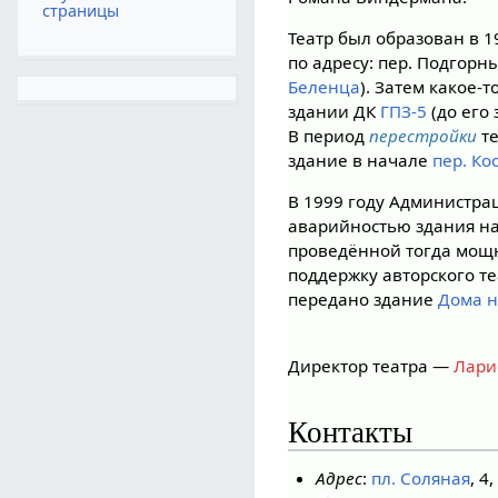
страницы
Театр был образован в 1
по адресу: пер. Подгорн
Беленца
). Затем какое-
здании ДК
ГПЗ-5
(до его
В период
перестройки
те
здание в начале
пер. Ко
В 1999 году Администрац
аварийностью здания на
проведённой тогда мощ
поддержку авторского т
передано здание
Дома н
Директор театра —
Лари
Контакты
Адрес
:
пл. Соляная
, 4