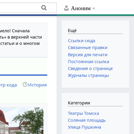
Аноним
Ещё
мело! Сначала
ть» в верхней части
Ссылки сюда
 статьи и о многом
Связанные правки
Версия для печати
Постоянная ссылка
Сведения о странице
Журналы страницы
тр кода
История
Категории
Театры Томска
Соляная площадь
Улица Пушкина