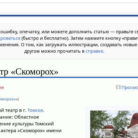
 ошибку, опечатку, или можете дополнить статью — правьте с
ироваться
(быстро и бесплатно). Затем нажмите кнопку «прави
менения. О том, как загружать иллюстрации, создавать новые
другом можно прочитать в
справке
.
атр «Скоморох»
ие
Просмо
коморох»
»)
 театр в г.
Томске
.
ание: Областное
ение культуры Томский
и актера «Скоморох» имени