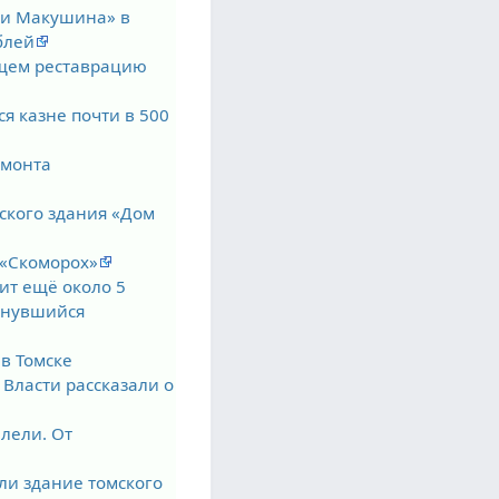
ени Макушина» в
блей
ущем реставрацию
ся казне почти в 500
емонта
ского здания «Дом
й «Скоморох»
ит ещё около 5
тянувшийся
 в Томске
Власти рассказали о
лели. От
ли здание томского