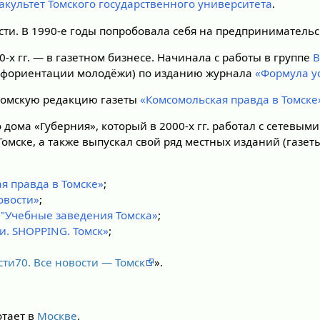
акультет
Томского государственного университета
.
сти. В 1990-е годы попробовала себя на предприниматель
-х гг. — в газетном бизнесе. Начинала с работы в группе
В
рофориентации молодёжи) по изданию журнала
«Формула у
 томскую редакцию газеты
«Комсомольская правда в Томске
 дома «Губерния», который в 2000-х гг. работал с сетевы
омске, а также выпускал свой ряд местных изданий (газеты
я правда в Томске»
;
овости»
;
 "Учебные заведения Томска»
;
. SHOPPING. Томск»
;
сти70. Все новости — Томск
».
отает в
Москве
.