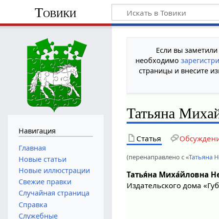
Товики
Если вы заметили
необходимо
зарегистр
страницы и внесите из
Татьяна Миха
Навигация
Статья
Обсужден
Главная
(перенаправлено с «
Татьяна 
Новые статьи
Новые иллюстрации
Татья́на Миха́йловна Н
Свежие правки
Издательского дома «Гу
Случайная страница
Справка
Служебные