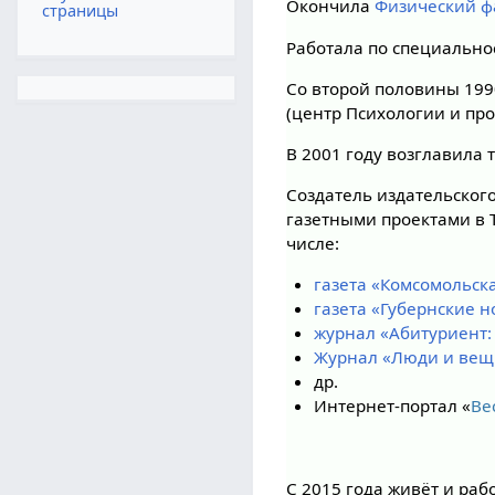
Окончила
Физический ф
страницы
Работала по специально
Со второй половины 1990
(центр Психологии и п
В 2001 году возглавила
Создатель издательского
газетными проектами в Т
числе:
газета «Комсомольска
газета «Губернские н
журнал «Абитуриент:
Журнал «Люди и вещи
др.
Интернет-портал «
Ве
С 2015 года живёт и раб