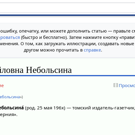
 ошибку, опечатку, или можете дополнить статью — правьте с
ироваться
(быстро и бесплатно). Затем нажмите кнопку «прави
менения. О том, как загружать иллюстрации, создавать новые
другом можно прочитать в
справке
.
йловна Небольсина
ие
Просмо
Небольсина
»)
ебольсина́
(род. 25 мая 196х) — томский издатель-газетчик
берния».