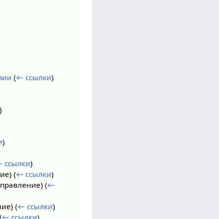
рии
(
← ссылки
)
)
и
)
 ссылки
)
ние)
(
← ссылки
)
аправление)
(
←
ние)
(
← ссылки
)
(
← ссылки
)