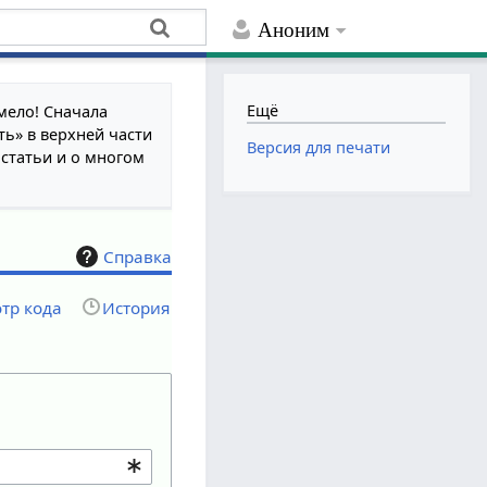
Аноним
Ещё
мело! Сначала
ть» в верхней части
Версия для печати
 статьи и о многом
Справка
тр кода
История