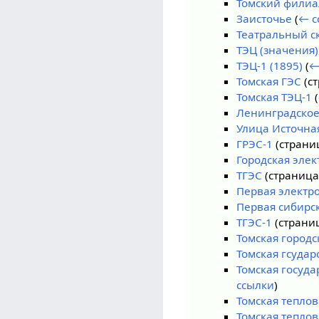
Томский филиа
Заисточье
(
← с
Театральный с
ТЭЦ (значения)
ТЭЦ-1 (1895)
(
←
Томская ГЭС
(с
Томская ТЭЦ-1
(
Ленинградское
Улица Источна
ГРЭС-1
(страни
Городская элек
ТГЭС
(страниц
Первая электр
Первая сибирс
ТГЭС-1
(страни
Томская городс
Томская гсудар
Томская госуд
ссылки
)
Томская теплов
Томская тепло