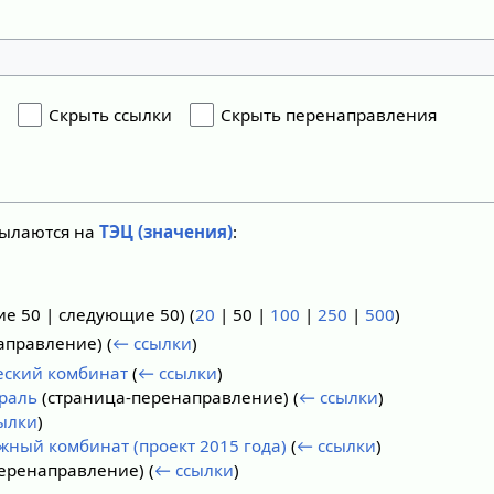
я
Скрыть ссылки
Скрыть перенаправления
сылаются на
ТЭЦ (значения)
:
ие 50
|
следующие 50
) (
20
|
50
|
100
|
250
|
500
)
аправление)
(
← ссылки
)
еский комбинат
(
← ссылки
)
раль
(страница-перенаправление)
(
← ссылки
)
ылки
)
ный комбинат (проект 2015 года)
(
← ссылки
)
перенаправление)
(
← ссылки
)