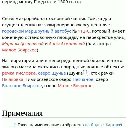
период между II в.д.н.э. и 1500 гг. н.э.
Связь микрорайона с основной частью Томска для
осуществления пассажироперевозок осуществляет
городской маршрутный автобус
№
112-С
, который имеет
конечную остановочную площадку на перекрёстке улиц
Марины Цветаевой
и
Анны Ахматовой
(близ озера
Малое Боярское
).
На территории или в непосредственной близости этого
жилого массива оказались природные водные объекты:
[1]
речка Кисловка
,
озеро Щучье
(Щучка
), сток речки
Пылковка
, Тимирязевское озеро
Песчаное
, озеро
Большое Боярское
, озеро
Малое Боярское
.
Примечания
↑
Такое наименование отображено
на Яндекс-Картах
,