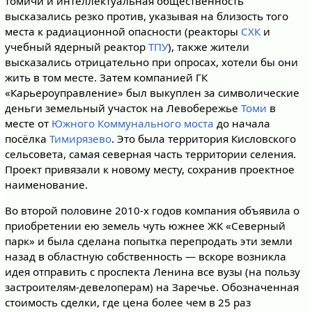
томичи и интеллектуальная общественность
высказались резко против, указывая на близость того
места к радиационной опасности (реакторы
СХК
и
учебный ядерный реактор
ТПУ
), также жители
высказались отрицательно при опросах, хотели бы они
жить в том месте. Затем компанией ГК
«Карьероуправление» был выкуплен за символические
деньги земельный участок на Левобережье
Томи
в
месте от
Южного Коммунального моста
до начала
посёлка
Тимирязево
. Это была территория Кисловского
сельсовета, самая северная часть территории селения.
Проект привязали к новому месту, сохранив проектное
наименование.
Во второй половине 2010-х годов компания объявила о
приобретении ею земель чуть южнее ЖК «Северный
парк» и была сделана попытка перепродать эти земли
назад в областную собственность — вскоре возникла
идея отправить с проспекта Ленина все вузы (на пользу
застроителям-девелоперам) на Заречье. Обозначенная
стоимость сделки, где цена более чем в 25 раз