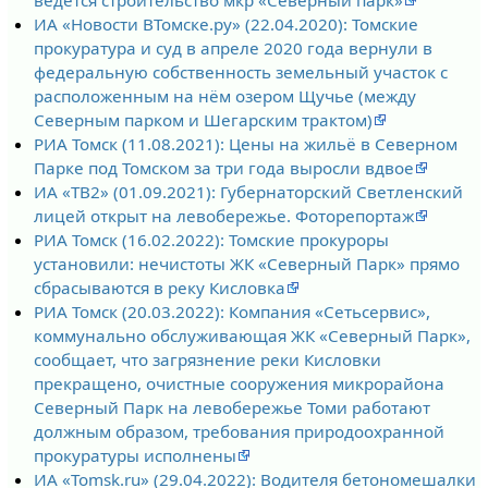
ведётся строительство мкр «Северный парк»
ИА «Новости ВТомске.ру» (22.04.2020): Томские
прокуратура и суд в апреле 2020 года вернули в
федеральную собственность земельный участок с
расположенным на нём озером Щучье (между
Северным парком и Шегарским трактом)
РИА Томск (11.08.2021): Цены на жильё в Северном
Парке под Томском за три года выросли вдвое
ИА «ТВ2» (01.09.2021): Губернаторский Светленский
лицей открыт на левобережье. Фоторепортаж
РИА Томск (16.02.2022): Томские прокуроры
установили: нечистоты ЖК «Северный Парк» прямо
сбрасываются в реку Кисловка
РИА Томск (20.03.2022): Компания «Сетьсервис»,
коммунально обслуживающая ЖК «Северный Парк»,
сообщает, что загрязнение реки Кисловки
прекращено, очистные сооружения микрорайона
Северный Парк на левобережье Томи работают
должным образом, требования природоохранной
прокуратуры исполнены
ИА «Tomsk.ru» (29.04.2022): Водителя бетономешалки