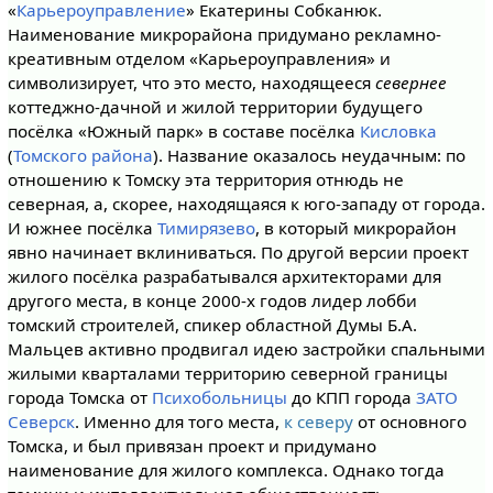
«
Карьероуправление
» Екатерины Собканюк.
Наименование микрорайона придумано рекламно-
креативным отделом «Карьероуправления» и
символизирует, что это место, находящееся
севернее
коттеджно-дачной и жилой территории будущего
посёлка «Южный парк» в составе посёлка
Кисловка
(
Томского района
). Название оказалось неудачным: по
отношению к Томску эта территория отнюдь не
северная, а, скорее, находящаяся к юго-западу от города.
И южнее посёлка
Тимирязево
, в который микрорайон
явно начинает вклиниваться. По другой версии проект
жилого посёлка разрабатывался архитекторами для
другого места, в конце 2000-х годов лидер лобби
томский строителей, спикер областной Думы Б.А.
Мальцев активно продвигал идею застройки спальными
жилыми кварталами территорию северной границы
города Томска от
Психобольницы
до КПП города
ЗАТО
Северск
. Именно для того места,
к северу
от основного
Томска, и был привязан проект и придумано
наименование для жилого комплекса. Однако тогда