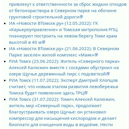
привлекут к ответственности за сброс жидких отходов
от бетонораствора в Северном парке на обочине
грунтовой строительной дороги
ИА «Новости ВТомске.ру» (12.05.2022): ГК
«Карьероуправление» и Томская митрополия РПЦ
планируют построить на левом берегу Томи храм
высотой в 40 м
ИА «Новости ВТомске.ру» (21.06.2022): В Северном
Парке заселён жилой комплекс «Маяк»
РИА Томск (25.06.2022): Житель «Северного парка»
Алексей Калюжин вместе с соседями обустроил на
озере Щучье деревянный пирс с подсветкой
РИА Томск (11.07.2022): Эксперт Дмитрий Хлопцов
считает, что новым этапом развития левобережья
Томска будет появление здесь ТРЦ
РИА Томск (31.07.2022): Томич Алексей Калюжин,
житель мкр «Северный парк», продолжает
благоустраивать озеро Щучье: он установил
компрессор для насыщения кислородом и делает
биоплато для очищения воды в водоёме. Нести