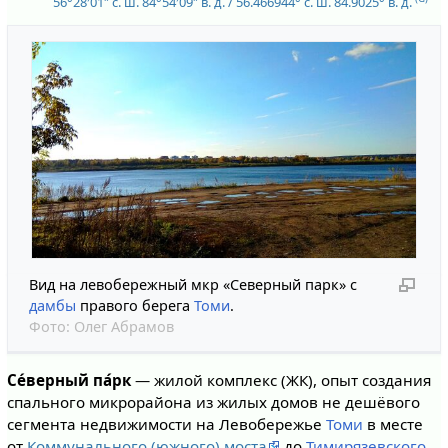
56°28′01″ с. ш.
84°54′09″ в. д.
/
56.466944° с. ш.
84.9025° в. д.
Вид на левобережный мкр «Северный парк» с
дамбы
правого берега
Томи
.
Фото:
Олег Абрамов
Се́верный па́рк
— жилой комплекс (ЖК), опыт создания
спального микрорайона из жилых домов не дешёвого
сегмента недвижимости на Левобережье
Томи
в месте
от
Коммунального (южного) моста
до
Тимирязевского