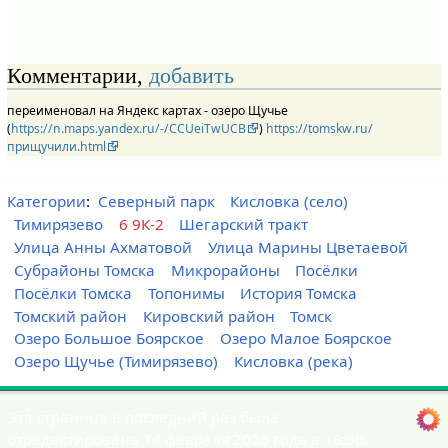
Комментарии,
добавить
переименовал на Яндекс картах - озеро Щучье
(
https://n.maps.yandex.ru/-/CCUeiTwUCB
)
https://tomskw.ru/
прищучили.html
Категории
:
Северный парк
Кисловка (село)
Тимирязево
6 9К-2
Шегарский тракт
Улица Анны Ахматовой
Улица Марины Цветаевой
Субрайоны Томска
Микрорайоны
Посёлки
Посёлки Томска
Топонимы
История Томска
Томский район
Кировский район
Томск
Озеро Большое Боярское
Озеро Малое Боярское
Озеро Щучье (Тимирязево)
Кисловка (река)
Эта страница в последний раз была
отредактирована 14 февраля 2026 года в 18:30.