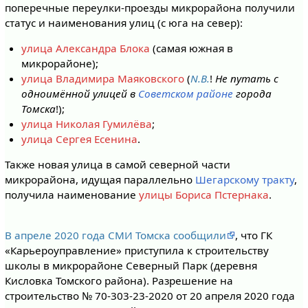
поперечные переулки-проезды микрорайона получили
статус и наименования улиц (с юга на север):
улица Александра Блока
(самая южная в
микрорайоне);
улица Владимира Маяковского
(
N.B.
!
Не путать с
одноимённой улицей в
Советском районе
города
Томска
!);
улица Николая Гумилёва
;
улица Сергея Есенина
.
Также новая улица в самой северной части
микрорайона, идущая параллельно
Шегарскому тракту
,
получила наименование
улицы Бориса Пстернака
.
В апреле 2020 года СМИ Томска сообщили
, что ГК
«Карьероуправление» приступила к строительству
школы в микрорайоне Северный Парк (деревня
Кисловка Томского района). Разрешение на
строительство № 70-303-23-2020 от 20 апреля 2020 года