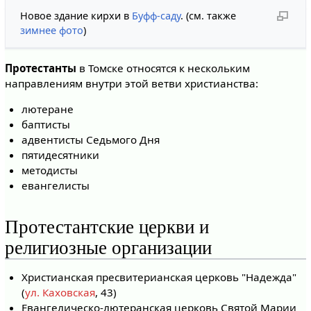
Новое здание кирхи в
Буфф-саду
. (см. также
зимнее фото
)
Протестанты
в Томске относятся к нескольким
направлениям внутри этой ветви христианства:
лютеране
баптисты
адвентисты Седьмого Дня
пятидесятники
методисты
евангелисты
Протестантские церкви и
религиозные организации
Христианская пресвитерианская церковь "Надежда"
(
ул. Каховская
, 43)
Евангелическо-лютеранская церковь Святой Марии