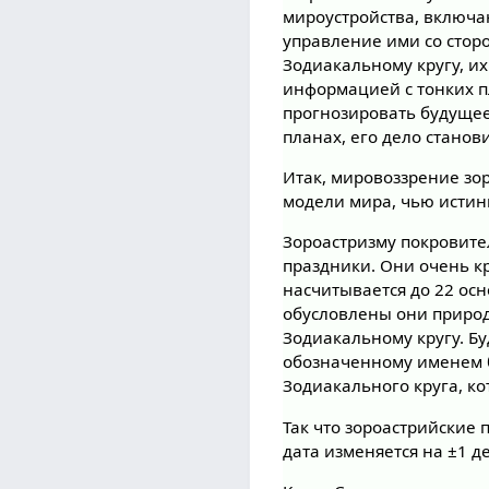
мироустройства, включа
управление ими со стор
Зодиакальному кругу, их
информацией с тонких пл
прогнозировать будущее.
планах, его дело станов
Итак, мировоззрение зо
модели мира, чью истин
Зороастризму покровите
праздники. Они очень к
насчитывается до 22 осн
обусловлены они приро
Зодиакальному кругу. Бу
обозначенному именем бо
Зодиакального круга, к
Так что зороастрийские п
дата изменяется на ±1 д