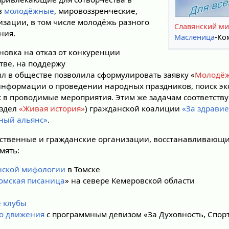
в
молодёжные
, мировоззренческие,
изации, в том числе молодёжь разного
Славянский ми
ния.
Масленица
-Ко
новка на отказ от конкуренции
тве, на поддержу
л в обществе позволила сформулировать заявку «
Молодёж
 информации о проведении народных праздников, поиск экс
 в проводимые мероприятия. Этим же задачам соответству
аздел
«Живая история»
) гражданской коалиции
«За здравие
ный альянс»
.
ественные и гражданские организации, восстанавливающ
мять:
нской мифологии
в Томске
омская писаница
» на севере Кемеровской области
 клубы
го движения
с программным девизом «За Духовность, Спорт