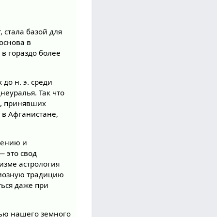
 стала базой для
основа в
в гораздо более
до н. э. среди
еуралья. Так что
в, принявших
 в Афганистане,
чению и
— это свод
ризме астрология
гиозную традицию
ться даже при
лью нашего земного