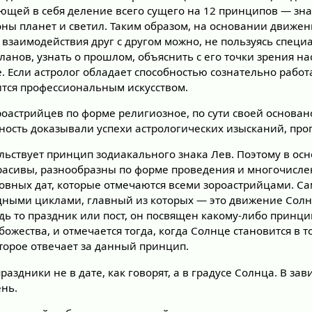
ющей в себя деление всего сущего на 12 принципов — зна
оны планет и светил. Таким образом, на основании движен
 взаимодействия друг с другом можно, не пользуясь спец
анов, узнать о прошлом, объяснить с его точки зрения н
 Если астролог обладает способностью сознательно работ
ится профессиональным искусством.
роастрийцев по форме религиозное, по сути своей основан
ность доказывали успехи астрологических изысканий, про
льствует принцип зодиакального знака Лев. Поэтому в ос
расивы, разнообразны по форме проведения и многочислен
овных дат, которые отмечаются всеми зороастрийцами. Са
дными циклами, главный из которых — это движение Солн
дь то праздник или пост, он посвящен какому-либо принци
жества, и отмечается тогда, когда Солнце становится в т
оторое отвечает за данный принцип.
раздники не в дате, как говорят, а в градусе Солнца. В зав
ень.