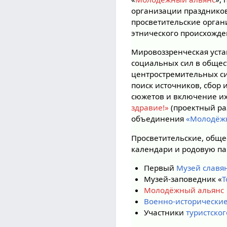
организации празднико
просветительские орган
этнического происхожде
Мировоззренческая уста
социальных сил в общес
центростремительных си
поиск источников, сбор
сюжетов и включение их
здравие!»
(проектный р
объединения
«Молодёж
Просветительские, общ
календари и родовую па
Первый
Музей славя
Музей-заповедник «
Т
Молодёжный альянс
Военно-исторические
Участники
туристско