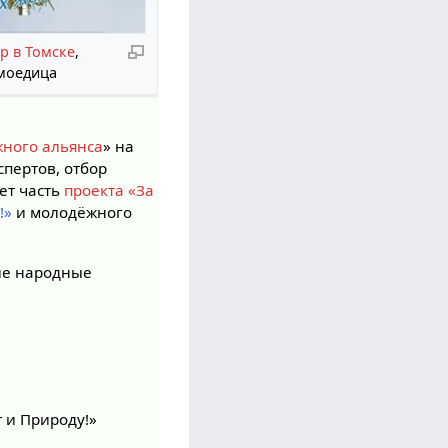
р в Томске
,
моедица
ного альянса
» на
пертов, отбор
ет часть
проекта «За
!»
и молодёжного
ие народные
 и Природу!»