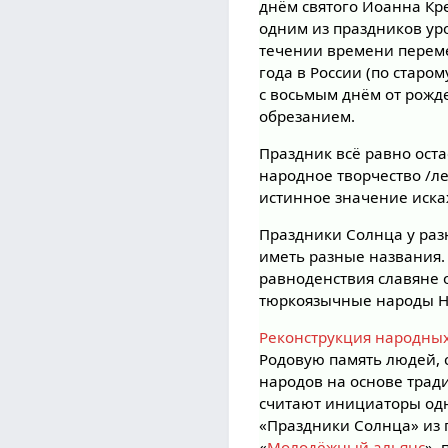
днём святого Иоанна Кр
одним из праздников ур
течении времени переме
года в России (по старом
с восьмым днём от рожд
обрезанием.
Праздник всё равно оста
народное творчество /лет
истинное значение иска
Праздники Солнца у раз
иметь разные названия.
равноденствия славяне
тюркоязычные народы Н
Реконструкция народны
Родовую память людей, 
народов на основе трад
считают инициаторы од
«Праздники Солнца» из
«
Молодёжный альянс
»,