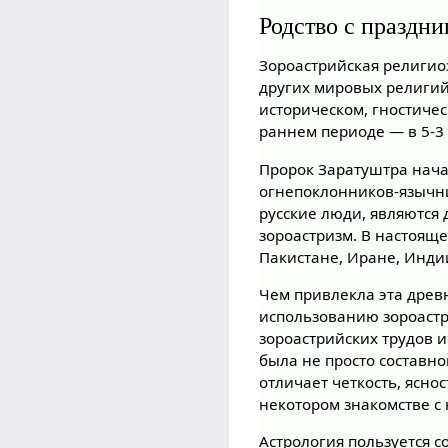
Родство с праздн
Зороастрийская религиоз
других мировых религий:
историческом, гностиче
раннем периоде — в 5-3 
Пророк Заратуштра начал
огнепоклонников-язычни
русские люди, являются
зороастризм. В настоящ
Пакистане, Иране, Инди
Чем привлекла эта древ
использованию зороастри
зороастрийских трудов и
была не просто составн
отличает четкость, ясно
некотором знакомстве с
Астрология пользуется с