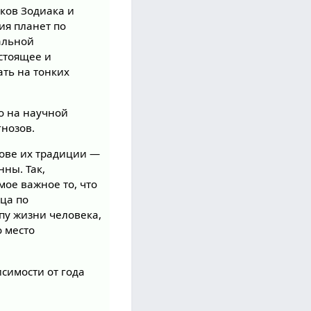
ков Зодиака и
ия планет по
иальной
астоящее и
ать на тонких
о на научной
гнозов.
нове их традиции —
ны. Так,
мое важное то, что
ца по
пу жизни человека,
о место
исимости от года