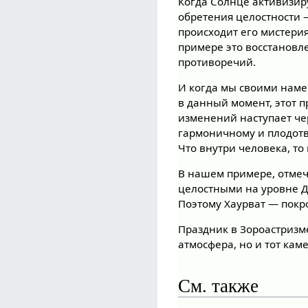
Когда Солнце активизир
обретения целостности —
происходит его мистери
примере это восстановле
противоречий.
И когда мы своими нам
в данный момент, этот 
изменений наступает че
гармоничному и плодотв
Что внутри человека, то
В нашем примере, отмеч
целостными на уровне Ду
Поэтому Хаурват — покр
Праздник в Зороастризме
атмосфера, но и тот кам
См. также