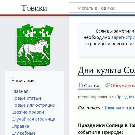
Товики
Если вы заметили
необходимо
зарегистр
страницы и внесите из
Дни культа Со
Навигация
Статья
Обсужден
Главная
(перенаправлено с «
Праздник
Новые статьи
Новые иллюстрации
См. также
:
Томские пр
Свежие правки
Случайная страница
Праздники Солнца в Т
Справка
события в Природе:
Служебные