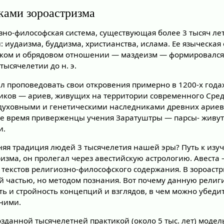
иками зороастризма
но-философская система, существующая более 3 тысяч лет,
 иудаизма, буддизма, христианства, ислама. Ее языческая 
ском и обрядовом отношении — маздеизм — формировался 
тысячелетии до н. э.
 проповедовать свои откровения примерно в 1200-х годах 
ков — ариев, живущих на территории современного Средн
 духовными и генетическими наследниками древних арие
ее время приверженцы учения Заратуштры — парсы- живут
и.
няя традиция людей 3 тысячелетия нашей эры? Путь к изу
зма, он пролегал через авестийскую астрологию. Авеста 
 текстов религиозно-философского содержания. В зороаст
ой частью, но методом познания. Вот почему данную рели
сть и стройность концепций и взглядов, в чем можно убеди
 ними.
озданной тысячелетней практикой (около 5 тыс. лет) моде