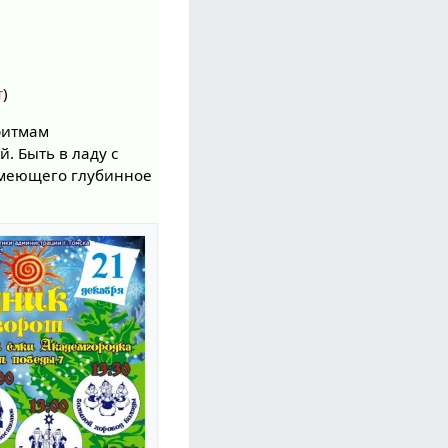
т
)
ритмам
. Быть в ладу с
 имеющего глубинное