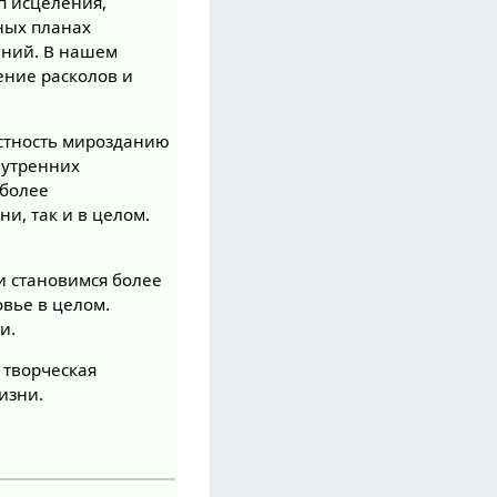
п исцеления,
тных планах
ений. В нашем
ение расколов и
стность мирозданию
нутренних
 более
и, так и в целом.
и становимся более
овье в целом.
и.
, творческая
изни.