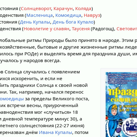
стояния (
Солнцеворот
,
Карачун
,
Коляда
)
оденствия (
Масленица
,
Комоедица
,
Навруз
)
тояния (
День Купалы
,
День бога Купало
)
денствия (
Новолетие у славян
,
Таусеня
(Радогощ),
Светови
глобальные ритмы Природы было принято в народе. Этим 
охозяйственные, бытовые и другие жизненные ритмы людей
дилось при РОДе) и выделять время для праздника души,
учалось у народов всегда.
в Солнца случались с появлением
хся искоренить, и если не
обить праздники Солнца к своей новой
ни. Так, например, начался перенос
Комоедицы
за пределы Великого поста,
дник встречи весны, приуроченный
равноденствия мог «случиться» 18
ри дневной температуре минус 30), а
летнего солнцестояния (22-27 июня)
переназван днём
Ивана Купалы
, потом