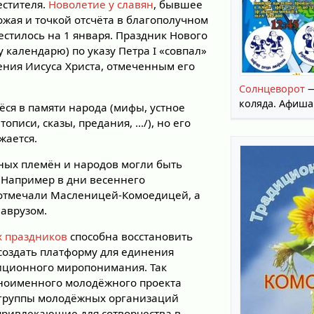
естителя.
Новолетие у славян
, бывшее
ожая и точкой отсчёта в благополучном
стилось на 1 января. Праздник Нового
у календарю) по указу Петра I «совпал»
ения Иисуса Христа, отмеченным его
Солнцеворот
—
коляда. Афиша
ёся в памяти народа (мифы, устное
описи, сказы, предания, …/), но его
жается.
ных племён и народов могли быть
 Например в дни весеннего
 отмечали Масленицей-Комоедицей, а
аврузом.
х праздников
способна восстановить
создать платформу для единения
иционного миропонимания. Так
ноименного молодёжного проекта
 группы молодёжных организаций
 привлекающие для сотворчества в