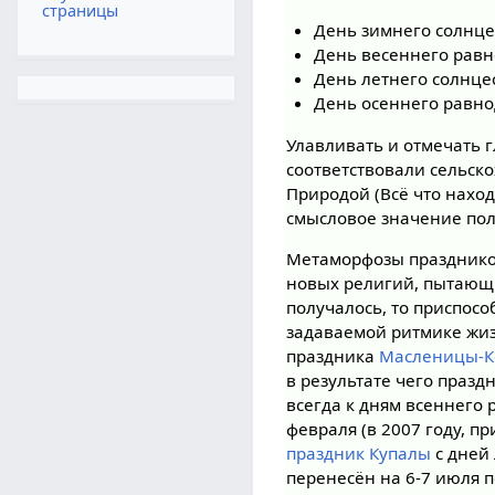
страницы
День зимнего солнце
День весеннего равн
День летнего солнцес
День осеннего равно
Улавливать и отмечать 
соответствовали сельск
Природой (Всё что нахо
смысловое значение пол
Метаморфозы празднико
новых религий, пытающи
получалось, то приспос
задаваемой ритмике жиз
праздника
Масленицы-
в результате чего праз
всегда к дням всеннего 
февраля (в 2007 году, п
праздник Купалы
с дней 
перенесён на 6-7 июля 