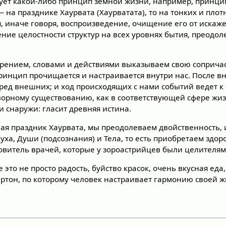
ует какой-либо принцип земной жизни, например, принци
 на празднике Хаурвата (Хаурватата), то на тонких и пло
я, иначе говоря, воспроизведение, очищение его от искаж
ние целостности структур на всех уровнях бытия, преодол
ерением, словами и действиями выказываем свою соприча
принцип прочищается и настраивается внутри нас. После в
ред внешних; и ход происходящих с нами событий ведет к
орному существованию, как в соответствующей сфере жизн
 и снаружи: гласит древняя истина.
ая праздник Хаурвата, мы преодолеваем двойственность, 
ха, Души (подсознания) и Тела, то есть приобретаем здор
овитель врачей, которые у зороастрийцев были целителям
 это не просто радость, буйство красок, очень вкусная еда
ертон, по которому человек настраивает гармонию своей ж