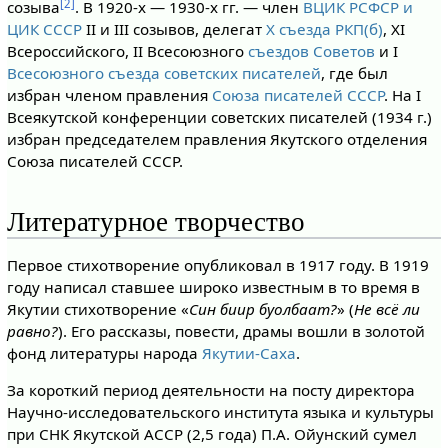
[2]
созыва
. В 1920-х — 1930-х гг. — член
ВЦИК РСФСР и
ЦИК СССР
II и III созывов, делегат
X съезда РКП(б)
, XI
Всероссийского, II Всесоюзного
съездов Советов
и I
Всесоюзного съезда советских писателей
, где был
избран членом правления
Союза писателей СССР
. На I
Всеякутской конференции советских писателей (1934 г.)
избран председателем правления Якутского отделения
Союза писателей СССР.
Литературное творчество
Первое стихотворение опубликовал в 1917 году. В 1919
году написал ставшее широко известным в то время в
Якутии стихотворение «
Син биир буолбаат?
» (
Не всё ли
равно?
). Его рассказы, повести, драмы вошли в золотой
фонд литературы народа
Якутии-Саха
.
За короткий период деятельности на посту директора
Научно-исследовательского института языка и культуры
при СНК Якутской АССР (2,5 года) П.А. Ойунский сумел