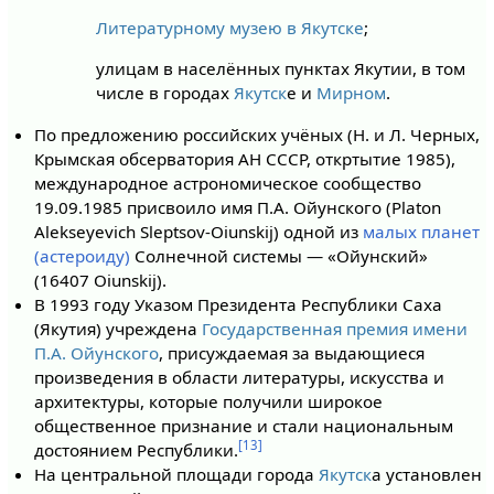
Литературному музею в Якутске
;
улицам в населённых пунктах Якутии, в том
числе в городах
Якутск
е и
Мирном
.
По предложению российских учёных (Н. и Л. Черных,
Крымская обсерватория АН СССР, откртытие 1985),
международное астрономическое сообщество
19.09.1985 присвоило имя П.А. Ойунского (Platon
Alekseyevich Sleptsov-Oiunskij) одной из
малых планет
(астероиду)
Солнечной системы — «Ойунский»
(16407 Oiunskij).
В 1993 году Указом Президента Республики Саха
(Якутия) учреждена
Государственная премия имени
П.А. Ойунского
, присуждаемая за выдающиеся
произведения в области литературы, искусства и
архитектуры, которые получили широкое
общественное признание и стали национальным
[13]
достоянием Республики.
На центральной площади города
Якутск
а установлен