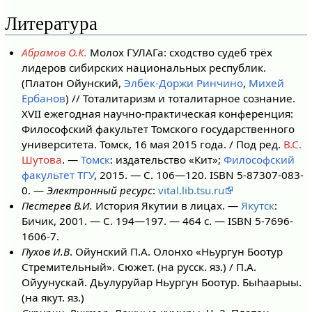
Литература
Абрамов О.К.
Молох ГУЛАГа: сходство судеб трёх
лидеров сибирских национальных республик.
(Платон Ойунский,
Элбек-Доржи Ринчино
,
Михей
Ербанов
) // Тоталитаризм и тоталитарное сознание.
XVII ежегодная научно-практическая конференция:
Философский факультет Томского государственного
университета. Томск, 16 мая 2015 года. / Под ред.
В.С.
Шутова
. —
Томск
: издательство «Кит»;
Философский
факультет ТГУ
, 2015. — С. 106—120. ISBN 5-87307-083-
0. —
Электронный ресурс
:
vital.lib.tsu.ru
Пестерев В.И.
История Якутии в лицах. —
Якутск
:
Бичик, 2001. — С. 194—197. — 464 с. — ISBN 5-7696-
1606-7.
Пухов И.В
. Ойунский П.А. Олонхо «Ньургун Боотур
Стремительный». Сюжет. (на русск. яз.) / П.А.
Ойуунускай. Дьулуруйар Ньургун Боотур. Быһаарыы.
(на якут. яз.)