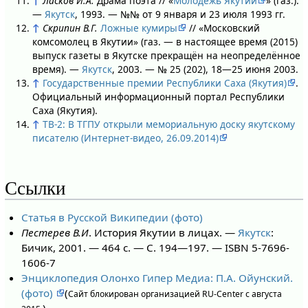
↑
Ласков И.А.
Драма поэта // «
Молодёжь Якутии
» (газ.).
—
Якутск
, 1993. — №№ от 9 января и 23 июля 1993 гг.
↑
Скрипин В.Г.
Ложные кумиры
// «Московский
комсомолец в Якутии» (газ. — в настоящее время (2015)
выпуск газеты в Якутске прекращён на неопределённое
время). —
Якутск
, 2003. — № 25 (202), 18—25 июня 2003.
↑
Государственные премии Республики Саха (Якутия)
.
Официальный информационный портал Республики
Саха (Якутия).
↑
ТВ-2: В ТГПУ открыли мемориальную доску якутскому
писателю (Интернет-видео, 26.09.2014)
Ссылки
Статья в Русской Википедии (фото)
Пестерев В.И
. История Якутии в лицах. —
Якутск
:
Бичик, 2001. — 464 с. — С. 194—197. — ISBN 5-7696-
1606-7
Энциклопедия Олонхо Гипер Медиа: П.А. Ойунский.
(фото)
(
Сайт блокирован организацией RU-Center с августа
)