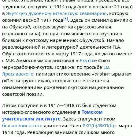
трудности, посту­пил в 1914 году (уже в возрасте 21 года)
в
Якутскую духовно-учительскую семинарию
, которую
[3]
окончил весной 1917 года
. Здесь он сменил фамилию
на
Ойунский
, которая звучит как русскоязычная
(польского типа), но при этом является по звучанию
близкой к якутскому наречению:
Ойуунускай
. Начало
революционной и литературной деятельности П.А.
Ойунского относится к марту 1917 года, когда он вместе
с М.К. Аммосовым организовал в
Якутск
е Союз
чернорабочих-якутов. Тогда же, по просьбе
Ем.
Ярославского
, написал стихотворение «Улэhит ырыата»
(«Песня труженика»), которые ныне считается
ознаменованием рождения якутской национальной
советской поэзии.
Летом поступил и в 1917—1918 гг. был студентом
историко-словесного отделения в
Томском
учительском институте
. Здесь стал участником
большевистского
движения. Член
РКП(б)/ВКП(б)
с марта
1918 года. Революция занимала слишком много