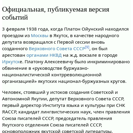
Официальная, публикуемая версия
событий
3 февраля 1938 года, когда Платон Ойунский находился
проездом из
Москвы
в Якутск, в качестве народного
депутата возвращался с Первой сессии вновь
[9]
созданного
Верховного Совета СССР
, он был
арестован
органами НКВД
на ж.д. вокзале в городе
Иркутск
е. Платону Алексеевичу было инкриминировано
обвинение в «руководстве буржуазно-
националистической контрреволюционной
организацией» якутских национал-буржуазных кругов.
Человек, стоявший у истоков создания Советской и
Автономной Якутии, депутат Верховного Совета СССР,
первый директор Института языка и культуры при СНК
ЯАССР, кандидат лингвистических наук, член правления
Союза писателей СССР, председатель правления
Якутского отделения Союза писателей СССР,
основоположник якутской советской литературы,