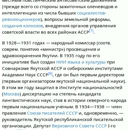
местным повстанческим антисоветским движением
(прежде всего со стороны зажиточных оленеводов и
интеллигенции из числа бывших
социалистов-
революционеров
), вопросы земельной реформы,
создания колхозов
, внедрения органов управления
[7]
советской власти во всех районах АССР
.
В 1928—1931 годах — народный комиссар (соотв.
соврем. понятию «министр») просвещения и
здравоохранения Якутии. В 1935 году по его
инициативе был создан
НИИ языка и культуры
при
Совнаркоме Якутской АССР и сибирскими институтами
[8]
Академии Наук СССР
, где он был первым директором
(первым организатором якутской национальной науки).
В этом же году защитил в Институте национальностей
(
Москва
) диссертацию на степень кандидата
лингвистических наук, став в истории северного народа
первым национальным учёным. В 1934—1938 — член
правления
Союза писателей СССР
и, одновременно, —
руководитель Якутской республиканской писательской
организации. Депутат
Верховного Совета СССР
I-го