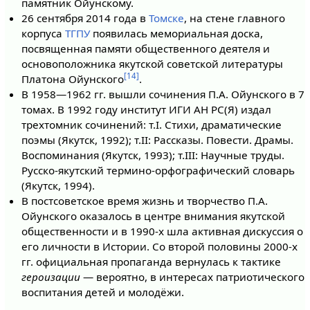
памятник Ойунскому.
26 сентября 2014 года в
Томске
, на стене главного
корпуса
ТГПУ
появилась мемориальная доска,
посвященная памяти общественного деятеля и
основоположника якутской советской литературы
[14]
Платона Ойунского
.
В 1958—1962 гг. вышли сочинения П.А. Ойунского в 7
томах. В 1992 году институт ИГИ АН РС(Я) издал
трехтомник сочинений: т.I. Стихи, драматические
поэмы (Якутск, 1992); т.II: Рассказы. Повести. Драмы.
Воспоминания (Якутск, 1993); т.III: Научные труды.
Русско-якутский термино-орфографический словарь
(Якутск, 1994).
В постсоветское время жизнь и творчество П.А.
Ойунского оказалось в центре внимания якутской
общественности и в 1990-х шла активная дискуссия о
его личности в Истории. Со второй половины 2000-х
гг. официальная пропаганда вернулась к тактике
героизации
— вероятно, в интересах патриотического
воспитания детей и молодёжи.