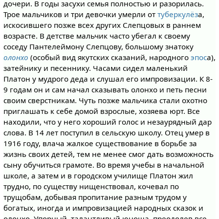
дочери. В годы засухи семья полностью и разорилась.
Трое мальчиков и три девочки умерли от
туберкулёз
а,
искосившего позже всех других Слепцовых в раннем
возрасте. В детстве мальчик часто убегал к своему
соседу Пантелеймону Слепцову, большому знатоку
олонхо
(особый вид якутских сказаний, народного
эпос
а),
затейнику и песеннику. Часами сидел маленький
Платон у мудрого деда и слушал его импровизации. К 8-
9 годам он и сам начал сказывать олонхо и петь песни
своим сверстникам. Чуть позже мальчика стали охотно
приглашать к себе домой взрослые, хозяева юрт. Все
находили, что у него хороший голос и незаурядный дар
слова. В 14 лет поступил в сельскую школу. Отец умер в
1916 году, влача жалкое существование в борьбе за
жизнь своих детей, тем не менее смог дать возможность
сыну обучиться грамоте. Во время учебы в начальной
школе, а затем и в городском училище Платон жил
трудно, по существу нищенствовал, кочевал по
трущобам, добывая пропитание разным трудом у
богатых, иногда и импровизацией на­родных сказок и
олонхо. Упор­ный, талантливый юноша, пре­одолев все