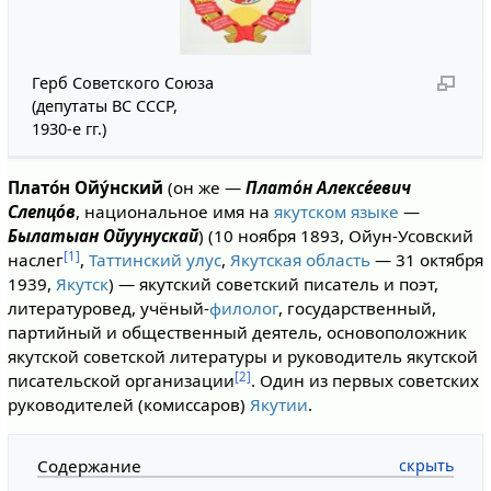
Герб Советского Союза
(депутаты ВС СССР,
1930-е гг.)
Плато́н Ойу́нский
(он же —
Плато́н Алексе́евич
Слепцо́в
, национальное имя на
якутском языке
—
Былатыан Ойуунускай
) (10 ноября 1893, Ойун-Усовский
[1]
наслег
,
Таттинский улус
,
Якутская область
— 31 октября
1939,
Якутск
) — якутский советский писатель и поэт,
литературовед, учёный-
филолог
, государственный,
партийный и общественный деятель, основоположник
якутской советской литературы и руководитель якутской
[2]
писательской организации
. Один из первых советских
руководителей (комиссаров)
Якутии
.
Содержание