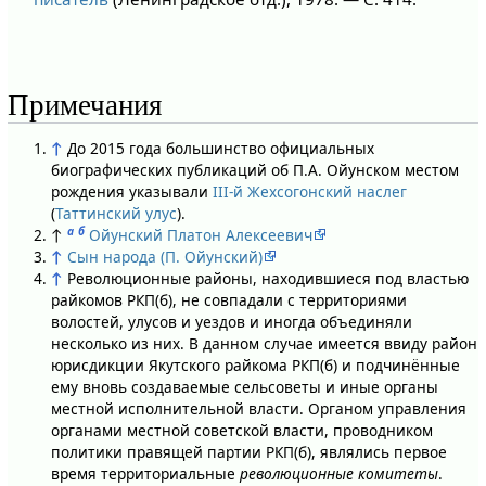
Примечания
↑
До 2015 года большинство официальных
биографических публикаций об П.А. Ойунском местом
рождения указывали
III-й Жехсогонский наслег
(
Таттинский улус
).
а
б
↑
Ойунский Платон Алексеевич
↑
Сын народа (П. Ойунский)
↑
Революционные районы, находившиеся под властью
райкомов РКП(б), не совпадали с территориями
волостей, улусов и уездов и иногда объединяли
несколько из них. В данном случае имеется ввиду район
юрисдикции Якутского райкома РКП(б) и подчинённые
ему вновь создаваемые сельсоветы и иные органы
местной исполнительной власти. Органом управления
органами местной советской власти, проводником
политики правящей партии РКП(б), являлись первое
время территориальные
революционные комитеты
.