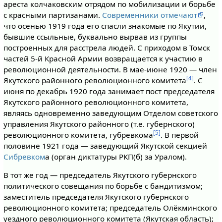
ареста колчаковским отрядом по мобилизации и борьбе
с красными партизанами.
Современники отмечают
,
что осенью 1919 года его спасли знакомые по Якутии,
бывшие ссыльные, бук­вально вырвав из группы
построенных для расстрела людей. С приходом в Томск
частей 5-й Красной Армии возвращается к участию в
революционной деятельности. В мае-июне 1920 — член
[4]
Якутского районного революционного комитета
. C
июня по декабрь 1920 года занимает пост председателя
Якутского районного революционного комитета,
являясь одновременно заведующим Отделом советского
управления Якутского районного (т.е. губернского)
[5]
революционного комитета, губревкома
. В первой
половине 1921 года — заведующий Якутской секцией
Сибревком
а (орган диктатуры РКП(б) за Уралом).
В тот же год — председатель Якутского губернского
политического совещания по борьбе с бандитизмом;
заместитель председателя Якутского губернского
революционного комитета; председатель Олёкминского
уездного революционного комитета (Якутская область);