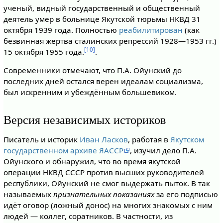
ученый, видный государственный и общественный
деятель умер в больнице Якутской тюрьмы НКВД 31
октября 1939 года. Полностью
реабилитирован
(как
безвинная жертва сталинских репрессий 1928—1953 гг.)
[10]
15 октября 1955 года.
.
Современники отмечают, что П.А. Ойунский до
последних дней остался верен идеалам социализма,
был искренним и убеждённым большевиком.
Версия независимых историков
Писатель и историк
Иван Ласков
, работая в
Якутском
государственном архиве ЯАССР
, изучил дело П.А.
Ойунского и обнаружил, что во время якутской
операции НКВД СССР против высших руководителей
республики, Ойунский не смог выдержать пыток. В так
называемых
признательных показаниях
за его подписью
идёт оговор (ложный донос) на многих знакомых с ним
людей — коллег, соратников. В частности, из