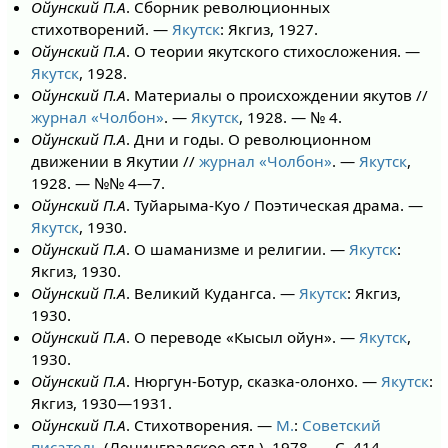
Ойунский П.А
. Сборник революционных
стихотворений. —
Якутск
: Якгиз, 1927.
Ойунский П.А
. О теории якутского стихосложения. —
Якутск
, 1928.
Ойунский П.А
. Материалы о происхождении якутов //
журнал «Чолбон»
. —
Якутск
, 1928. — № 4.
Ойунский П.А
. Дни и годы. О революционном
движении в Якутии //
журнал «Чолбон»
. —
Якутск
,
1928. — №№ 4—7.
Ойунский П.А
. Туйарыма-Куо / Поэтическая драма. —
Якутск
, 1930.
Ойунский П.А
. О шаманизме и религии. —
Якутск
:
Якгиз, 1930.
Ойунский П.А
. Великий Кудангса. —
Якутск
: Якгиз,
1930.
Ойунский П.А
. О переводе «Кысыл ойун». —
Якутск
,
1930.
Ойунский П.А
. Нюргун-Ботур, сказка-олонхо. —
Якутск
:
Якгиз, 1930—1931.
Ойунский П.А
. Стихотворения. —
М.
:
Советский
писатель
(Ленинградское отд.), 1978. — С. 414.