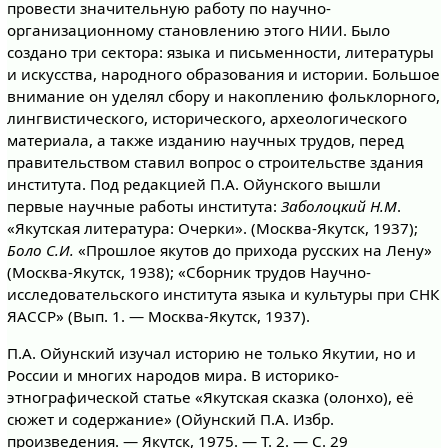
провести значительную работу по научно-
организационному становлению этого НИИ. Было
создано три сектора: языка и письменности, литературы
и искусства, народного образования и истории. Большое
внимание он уделял сбору и накоплению фольклорного,
лингвистического, исторического, археологического
материала, а также изданию научных трудов, перед
правительством ставил вопрос о строительстве здания
института. Под редакцией П.А. Ойунского вышли
первые научные работы института:
Заболоцкий Н.М
.
«Якутская литература: Очерки». (Москва-Якутск, 1937);
Боло С.И.
«Прошлое якутов до прихода русских на Лену»
(Москва-Якутск, 1938); «Сборник трудов Научно-
исследовательского института языка и культуры при СНК
ЯАССР» (Вып. 1. — Москва-Якутск, 1937).
П.А. Ойунский изучал историю не только Якутии, но и
России и многих народов мира. В историко-
этнографической статье «Якутская сказка (олонхо), её
сюжет и содержание» (Ойунский П.А. Избр.
произведения. — Якутск, 1975. — Т. 2. — С. 29