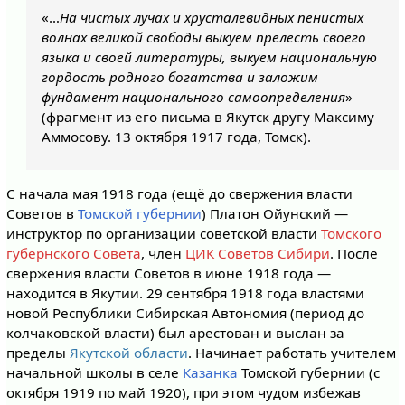
«…
На чистых лучах и хрусталевидных пенистых
волнах великой свободы выкуем прелесть своего
языка и своей литературы, выкуем национальную
гордость родного богатства и заложим
фундамент национального самоопределения
»
(фрагмент из его письма в Якутск другу Максиму
Аммосову. 13 октября 1917 года, Томск).
С начала мая 1918 года (ещё до свержения власти
Советов в
Томской губернии
) Платон Ойунский —
инструктор по организации советской власти
Томского
губернского Совета
, член
ЦИК Советов Сибири
. После
свержения власти Советов в июне 1918 года —
находится в Якутии. 29 сентября 1918 года властями
новой Республики Сибирская Автономия (период до
колчаковской власти) был арестован и выслан за
пределы
Якутской области
. Начинает работать учителем
начальной школы в селе
Казанка
Томской губернии (с
октября 1919 по май 1920), при этом чудом избежав