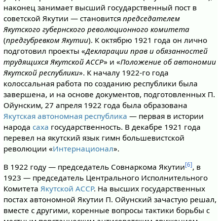
наконец занимает высший государственный пост в
советской Якутии — становится
председателем
Якутского губернского революционного комитета
(
предгубревком Якутии
). К октябрю 1921 года он лично
подготовил проекты «
Декларации прав и обязанностей
трудящихся Якутской АССР
» и «
Положение об автономии
Якутской республики
». К началу 1922-го года
колоссальная работа по созданию республики была
завершена, и на основе документов, подготовленных П.
Ойунским, 27 апреля 1922 года была образована
Якутская автономная республика
— первая в истории
народа
саха
государственность. В декабре 1921 года
перевел на якутский язык гимн большевистской
революции «
Интернационал
».
[6]
В 1922 году — председатель Совнаркома Якутии
, в
1923 — председатель Центрального Исполнительного
Комитета
Якутской АССР
. На высших государственных
постах автономной Якутии П. Ойунский зачастую решал,
вместе с другими, коренные вопросы тактики борьбы с