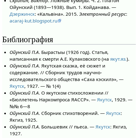
Скрипин, Виктор
. Ложные кумиры. Ч. 2. Платон
Ойунский (1893—1938). Вып. 1. Койданава. —
Дзержинск
: «Кальвіна». 2015.
Электронный ресурс
:
acaraj-kut.blogspot.ru
Библиография
Ойунский П.А
. Бырастыы (1926 год). Статья,
написанная к смерти А.Е. Кулаковского (на
якут.яз.
).
Ойунский П.А
. Якутская сказка, её сюжет и
содержание. // Сборник трудов научно-
исследовательского общества «Саха кэскилэ», —
Якутск
, 1927. — № 1(4)
Ойунский П.А
. О якутском стихосложении //
«Бюллетень Наркомпроса ЯАССР». —
Якутск
, 1929. —
№№ 6—8
Ойунский П.А
. Сборник стихотворений. —
Якутск
:
Якгиз, 1925.
Ойунский П.А
. Большевик // пьеса. —
Якутск
: Якгиз,
1927.