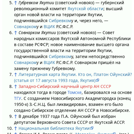
↑
Губревком Якутии
(советский новояз) — губернский
революционный комитет
Якутской области
; высший
орган новой власти на территории Якутии,
подчинявшийся
Сибревком
у и, через него, —
Совнарком
у и
ВЦИК
Р.С.Ф.С.Р.
↑
Совнарком Якутии
(советский новояз) — Совет
народных комиссаров Якутской Автономной Республики
в составе РСФСР; новое наименование высшего органа
государственной власти на территории Якутии,
подчинявшийся
Сибревком
у, затем непосредственно
Совнарком
у и
ВЦИК
Р.С.Ф.С.Р. Совнарком пришёл на
замену прежнему Губревкому.
↑
Литературная карта Якутии. Кто он, Платон Ойунский?
(статья от 17 августа 1993 года, Якутия)
↑
Западно-Сибирский научный центр АН СССР
находился тогда в городе
Томске
, базировался на основе
ТГУ
. C созданием Новосибирского Академгородка (конец
1950-х) З.-С.Н.Ц. был ликвидирован, взамен его было
создано Сибирское отделение АН СССР в Новосибирске.
↑
В декабре 1937 года П.А. Ойунский был избран
депутатом Верховного Совета СССР от Якутской АССР.
↑
Национальная библиотека Якутии