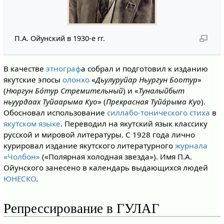
П.А. Ойунский в 1930-е гг.
В качестве
этнограф
а собрал и подготовил к изданию
якутские эпосы
олонхо
«
Дьулуруйар Ньургун Боотур
»
(
Нюргун Бо́тур Стремительный
) и «
Туналыйбыт
ньуурдаах Туйаарыма Куо
» (
Прекрасная Туйа́рыма Куо
).
Обосновал использование
силлабо-тонического стиха
в
якутском языке
. Переводил на якутский язык классику
русской и мировой литературы. С 1928 года лично
курировал издание якутского литературного
журнала
«Чолбон»
(«Полярная холодная звезда»). Имя П.А.
Ойунского занесено в календарь выдающихся людей
ЮНЕСКО
.
Репрессирование в ГУЛАГ