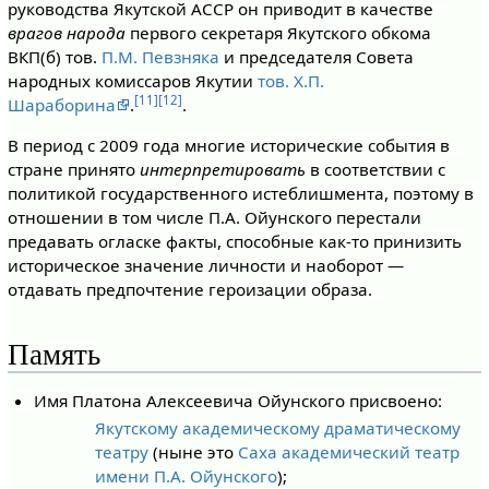
руководства Якутской АССР он приводит в качестве
врагов народа
первого секретаря Якутского обкома
ВКП(б) тов.
П.М. Певзняка
и председателя Совета
народных комиссаров Якутии
тов. Х.П.
[11]
[12]
Шараборина
.
.
В период с 2009 года многие исторические события в
стране принято
интерпретировать
в соответствии с
политикой государственного истеблишмента, поэтому в
отношении в том числе П.А. Ойунского перестали
предавать огласке факты, способные как-то принизить
историческое значение личности и наоборот —
отдавать предпочтение героизации образа.
Память
Имя Платона Алексеевича Ойунского присвоено:
Якутскому академическому драматическому
театру
(ныне это
Саха академический театр
имени П.А. Ойунского
);