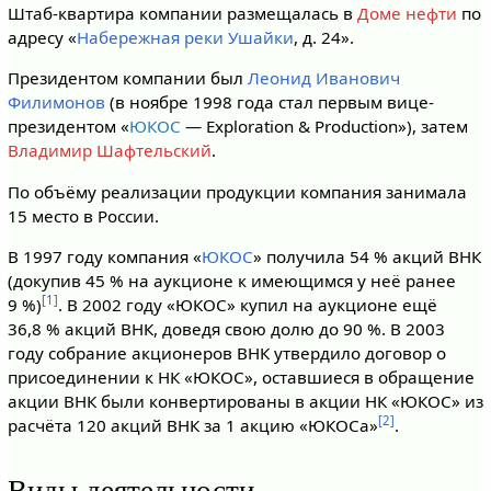
Штаб-квартира компании размещалась в
Доме нефти
по
адресу «
Набережная реки Ушайки
, д. 24».
Президентом компании был
Леонид Иванович
Филимонов
(в ноябре 1998 года стал первым вице-
президентом «
ЮКОС
— Exploration & Production»), затем
Владимир Шафтельский
.
По объёму реализации продукции компания занимала
15 место в России.
В 1997 году компания «
ЮКОС
» получила 54 % акций ВНК
(докупив 45 % на аукционе к имеющимся у неё ранее
[1]
9 %)
. В 2002 году «ЮКОС» купил на аукционе ещё
36,8 % акций ВНК, доведя свою долю до 90 %. В 2003
году собрание акционеров ВНК утвердило договор о
присоединении к НК «ЮКОС», оставшиеся в обращение
акции ВНК были конвертированы в акции НК «ЮКОС» из
[2]
расчёта 120 акций ВНК за 1 акцию «ЮКОСа»
.