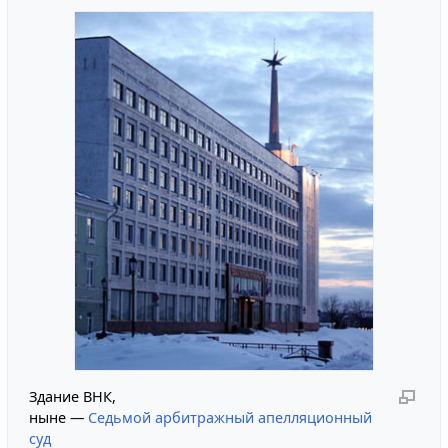
Здание ВНК,
ныне —
Седьмой арбитражный апелляционный
суд