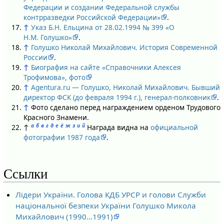
Федерации и создании Федеральной службы
контрразведки Российской Федерации»
.
↑
Указ Б.Н. Ельцина от 28.02.1994 № 399 «О
Н.М. Голушко»
.
↑
Голушко Николай Михайлович. История Современной
России
.
↑
Биография на сайте «Справочники Алексея
Трофимова», фото
↑
Agentura.ru — Голушко, Николай Михайлович. Бывший
директор ФСК (до февраля 1994 г.), генерал-полковник
.
↑
Фото сделано перед награждением орденом Трудового
Красного Знамени.
а
б
в
г
д
е
ё
ж
з
и
й
↑
Награда видна на
официальной
фотографии 1987 года
.
Ссылки
Лідери України. Голова КДБ УРСР и голови Служби
національної безпеки України Голушко Микола
Михайлович (1990…1991)