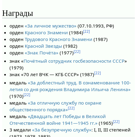
Награды
орден
«За личное мужество»
(07.10.1993, РФ)
[22]
орден
Красного Знамени
(1984)
орден
Трудового Красного Знамени
(1987)
орден
Красной Звезды
(1982)
[22]
орден
«Знак Почёта»
(1977)
знак «
Почётный сотрудник госбезопасности СССР
»
(1979)
[22]
знак «70 лет ВЧК — КГБ СССР» (1987)
медаль
«За доблестный труд. В ознаменование 100-
летия со дня рождения Владимира Ильича Ленина»
[22]
(1970)
медаль
«За отличную службу по охране
[22]
общественного порядка»
медаль
«Двадцать лет Победы в Великой
[22]
Отечественной войне 1941—1945 гг.»
(1965)
3 медали
«За безупречную службу»
: I, II, III степеней
(1973, 1978, 1983)