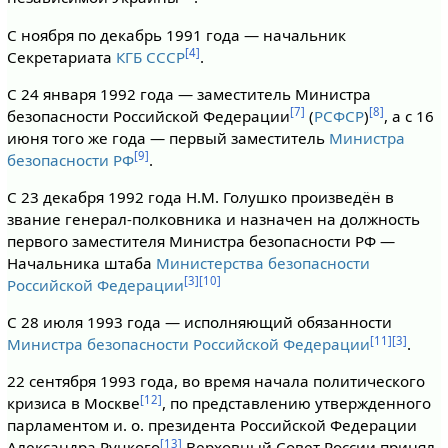
С ноября по декабрь 1991 года — начальник
[4]
Секретариата
КГБ СССР
.
С 24 января 1992 года — заместитель Министра
[7]
[8]
безопасности Российской Федерации
(
РСФСР
)
, а с 16
июня того же года — первый заместитель
Министра
[9]
безопасности РФ
.
С 23 декабря 1992 года Н.М. Голушко произведён в
звание генерал-полковника и назначен на должность
первого заместителя Министра безопасности РФ —
Начальника штаба
Министерства безопасности
[3]
[10]
Российской Федерации
С 28 июля 1993 года — исполняющий обязанности
[11]
[3]
Министра безопасности Российской Федерации
.
22 сентября 1993 года, во время начала политического
[12]
кризиса в Москве
, по представлению утвержденного
парламентом и. о. президента Российской Федерации
[13]
Александра Руцкого
Верховный Совет России принял