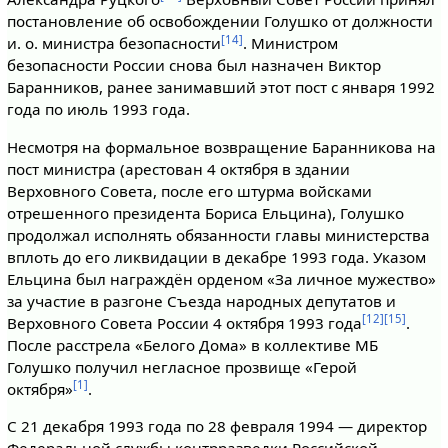
постановление об освобождении Голушко от должности
[14]
и. о. министра безопасности
. Министром
безопасности России снова был назначен Виктор
Баранников, ранее занимавший этот пост c января 1992
года по июль 1993 года.
Несмотря на формальное возвращение Баранникова на
пост министра (арестован 4 октября в здании
Верховного Совета, после его штурма войсками
отрешенного президента Бориса Ельцина), Голушко
продолжал исполнять обязанности главы министерства
вплоть до его ликвидации в декабре 1993 года. Указом
Ельцина был награждён орденом «За личное мужество»
за участие в разгоне Съезда народных депутатов и
[12]
[15]
Верховного Совета России 4 октября 1993 года
.
После расстрела «Белого Дома» в коллективе МБ
Голушко получил негласное прозвище «Герой
[1]
октября»
.
С 21 декабря 1993 года по 28 февраля 1994 — директор
Федеральной службы контрразведки Российской