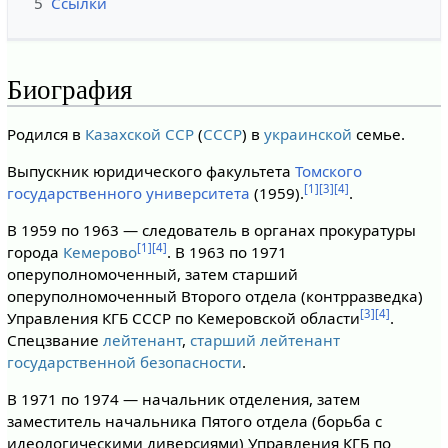
5
Ссылки
Биография
Родился в
Казахской ССР
(
СССР
) в
украинской
семье.
Выпускник юридического факультета
Томского
[1]
[3]
[4]
государственного университета
(1959).
.
В 1959 по 1963 — следователь в органах прокуратуры
[1]
[4]
города
Кемерово
. В 1963 по 1971
оперуполномоченный, затем старший
оперуполномоченный Второго отдела (контрразведка)
[3]
[4]
Управления КГБ СССР по Кемеровской области
.
Спецзвание
лейтенант
,
старший лейтенант
государственной безопасности
.
В 1971 по 1974 — начальник отделения, затем
заместитель начальника Пятого отдела (борьба с
идеологическими диверсиями) Управления КГБ по