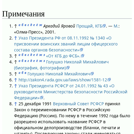
Примечания
а
б
в
г
д
е
ё
ж
↑
Аркадий Яровой
Прощай, КГБ
. —
М.
:
«Олма-Пресс», 2001.
↑
Указ Президента РФ от 08.11.1992 № 1340 «О
присвоении воинских званий лицам офицерского
состава органов безопасности»
а
б
в
г
д
е
ё
ж
з
↑
«От КГБ до ФСБ».
а
б
в
г
д
е
ё
ж
з
↑
Голушко Николай Михайлович
(биография, фотографии)
а
б
в
↑
Голушко Николай Михайлович
↑
http://zakon4.rada.gov.ua/laws/show/1581-12
↑
Указ Президента РСФСР от 24.01.1992 № 43 «О
руководителя Министерства безопасности Российской
Федерации»
.
↑
25 декабря 1991
Верховный Совет РСФСР
принял
Закон о переименовании РСФСР в Российскую
Федерацию (Россию). По нему в течение 1992 года было
разрешено использовать название РСФСР в
официальном делопроизводстве (бланки, печати и
штампы). Последующие законы стали именоваться