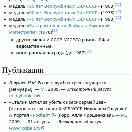
[22]
медаль
«50 лет Вооружённых Сил СССР»
(1968)
[22]
медаль
«60 лет Вооружённых Сил СССР»
(1978)
[22]
медаль
«70 лет Вооружённых Сил СССР»
(1988)
медаль
«За строительство Байкало-Амурской
[22]
магистрали»
(1978)
другие медали СССР, УССР/Украины, РФ и
ведомственные.
[22]
иностранная награда (до 1987)
.
Публикации
Голушко Н.М.
В спецслужбах трёх государств
[мемуары]. —
М.
, 2009. —
Электронный ресурс
:
m.mybook.ru
.
«Сталин мстил за убитых красноармейцев»
[интервью с экс-главой КГБ УССР Николаем Голушко]
// портал «
Росбалт
» (корр. Алла Ярошинская). —
М.
,
2009. — 31 августа. —
Электронный ресурс
:
www.rosbalt.ru
.