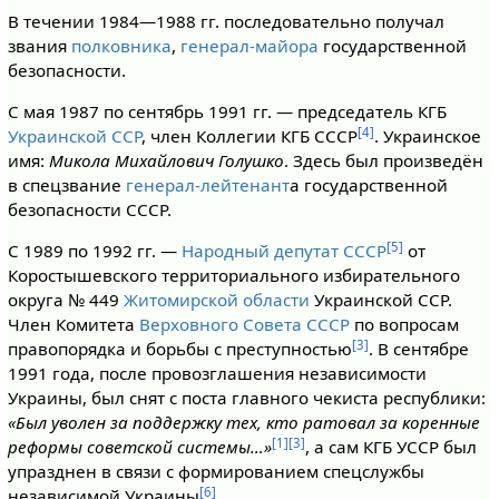
В течении 1984—1988 гг. последовательно получал
звания
полковника
,
генерал-майора
государственной
безопасности.
С мая 1987 по сентябрь 1991 гг. — председатель КГБ
[4]
Украинской ССР
, член Коллегии КГБ СССР
. Украинское
имя:
Микола Михайлович Голушко
. Здесь был произведён
в спецзвание
генерал-лейтенант
а государственной
безопасности СССР.
[5]
C 1989 по 1992 гг. —
Народный депутат СССР
от
Коростышевского территориального избирательного
округа № 449
Житомирской области
Украинской ССР.
Член Комитета
Верховного Совета СССР
по вопросам
[3]
правопорядка и борьбы с преступностью
. В сентябре
1991 года, после провозглашения независимости
Украины, был снят с поста главного чекиста республики:
«Был уволен за поддержку тех, кто ратовал за коренные
[1]
[3]
реформы советской системы…»
, а сам КГБ УССР был
упразднен в связи с формированием спецслужбы
[6]
независимой Украины
.