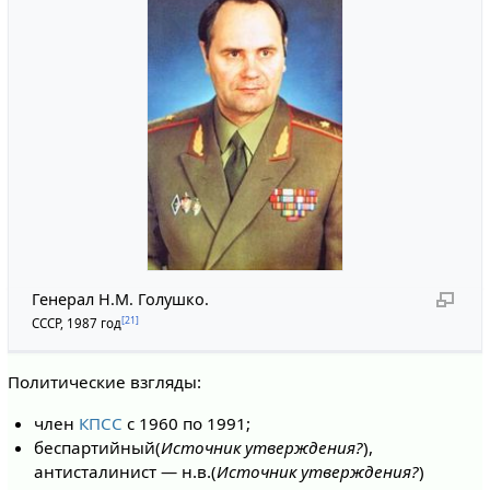
Генерал Н.М. Голушко.
[21]
СССР, 1987 год
Политические взгляды:
член
КПСС
с 1960 по 1991;
беспартийный(
Источник утверждения?
),
антисталинист — н.в.(
Источник утверждения?
)