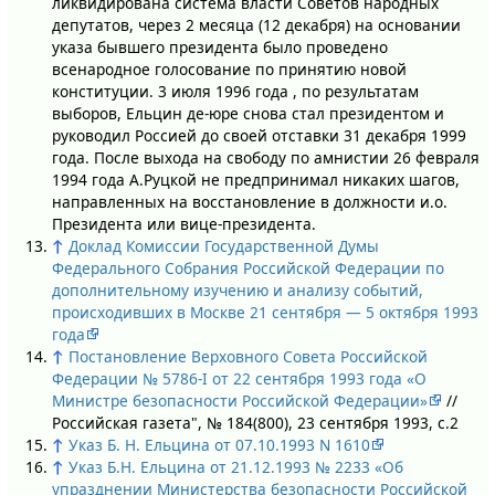
ликвидирована система власти Советов народных
депутатов, через 2 месяца (12 декабря) на основании
указа бывшего президента было проведено
всенародное голосование по принятию новой
конституции. 3 июля 1996 года , по результатам
выборов, Ельцин де-юре снова стал президентом и
руководил Россией до своей отставки 31 декабря 1999
года. После выхода на свободу по амнистии 26 февраля
1994 года А.Руцкой не предпринимал никаких шагов,
направленных на восстановление в должности и.о.
Президента или вице-президента.
↑
Доклад Комиссии Государственной Думы
Федерального Собрания Российской Федерации по
дополнительному изучению и анализу событий,
происходивших в Москве 21 сентября — 5 октября 1993
года
↑
Постановление Верховного Совета Российской
Федерации № 5786-I от 22 сентября 1993 года «О
Министре безопасности Российской Федерации»
//
Российская газета", № 184(800), 23 сентября 1993, с.2
↑
Указ Б. Н. Ельцина от 07.10.1993 N 1610
↑
Указ Б.Н. Ельцина от 21.12.1993 № 2233 «Об
упразднении Министерства безопасности Российской