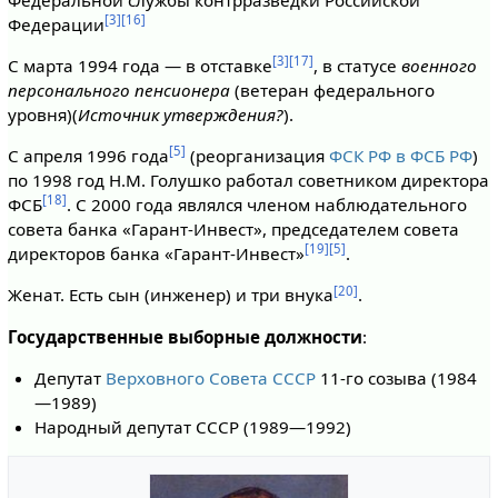
[3]
[16]
Федерации
[3]
[17]
С марта 1994 года — в отставке
, в статусе
военного
персонального пенсионера
(ветеран федерального
уровня)(
Источник утверждения?
).
[5]
С апреля 1996 года
(реорганизация
ФСК РФ в ФСБ РФ
)
по 1998 год Н.М. Голушко работал советником директора
[18]
ФСБ
. С 2000 года являлся членом наблюдательного
совета банка «Гарант-Инвест», председателем совета
[19]
[5]
директоров банка «Гарант-Инвест»
.
[20]
Женат. Есть сын (инженер) и три внука
.
Государственные выборные должности
:
Депутат
Верховного Совета СССР
11-го созыва (1984
—1989)
Народный депутат СССР (1989—1992)