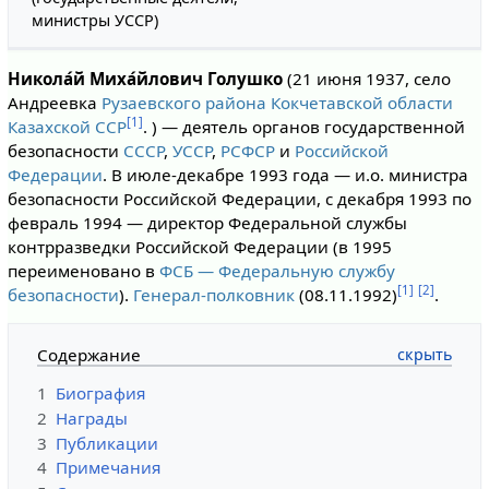
министры УССР)
Никола́й Миха́йлович Голушко
(21 июня 1937, село
Андреевка
Рузаевского района Кокчетавской области
[1]
Казахской ССР
. ) — деятель органов государственной
безопасности
СССР
,
УССР
,
РСФСР
и
Российской
Федерации
. В июле-декабре 1993 года — и.о. министра
безопасности Российской Федерации, с декабря 1993 по
февраль 1994 — директор Федеральной службы
контрразведки Российской Федерации (в 1995
переименовано в
ФСБ — Федеральную службу
[1]
[2]
безопасности
).
Генерал-полковник
(08.11.1992)
.
Содержание
1
Биография
2
Награды
3
Публикации
4
Примечания