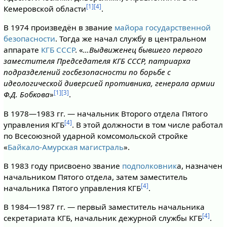
[1]
[4]
Кемеровской области
.
В 1974 произведён в звание
майора государственной
безопасности
. Тогда же начал службу в центральном
аппарате
КГБ СССР
. «
…Выдвиженец бывшего первого
заместителя Председателя КГБ СССР, патриарха
подразделений госбезопасности по борьбе с
идеологической диверсией противника, генерала армии
[1]
[3]
Ф.Д. Бобкова
»
.
В 1978—1983 гг. — начальник Второго отдела Пятого
[4]
управления КГБ
. В этой должности в том числе работал
по Всесоюзной ударной комсомольской стройке
«
Байкало-Амурская магистраль
».
В 1983 году присвоено звание
подполковник
а, назначен
начальником Пятого отдела, затем заместитель
[4]
начальника Пятого управления КГБ
.
В 1984—1987 гг. — первый заместитель начальника
[4]
секретариата КГБ, начальник дежурной службы КГБ
.