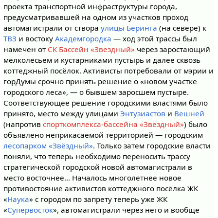
проекта транспортной инфраструктуры города,
предусматривавшей на одном из участков проход
автомагистрали от створа
улицы Беринга
(на севере) к
ТВЗ
и востоку
Академгородка
— ход этой трассы был
намечен от
СК Бассейн «Звёздный»
через заростающий
мелколесьем и кустарниками пустырь и далее сквозь
коттеджный посёлок. Активисты потребовали от мэрии и
горДумы срочно принять решение о «новом участке
городского леса», — о бывшем заросшем пустыре.
Соответствующее решение городскими властями было
принято, место между улицами
Энтузиастов
и
Вешней
(напротив
спорткомплекса-бассейна «Звёздный»
) было
объявлено неприкасаемой территорией — городским
лесопарком «Звёздный»
. Только затем городские власти
поняли, что теперь необходимо переносить трассу
стратегической городской новой автомагистрали в
место восточнее… Началось многолетнее новое
противостояние активистов коттеджного посёлка ЖК
«
Наука
» с городом по запрету теперь уже ЖК
«
Супервосток
», автомагистрали через него и вообще