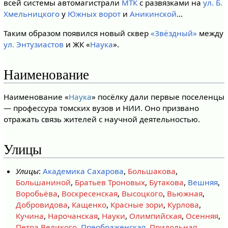
всей системы автомагистрали
МТК
с развязками на
ул. Б.
Хмельницкого
у
Южных ворот
и
Аникинской
…
Таким образом появился новый сквер
«Звёздный»
между
ул. Энтузиастов
и ЖК «
Наука
».
Наименование
Наименование «
Наука
» посёлку дали первые поселенцы
— профессура томских вузов и НИИ. Оно призвано
отражать связь жителей с научной деятельностью.
Улицы
Улицы
:
Академика Сахарова
,
Большакова
,
Большаниной
,
Братьев Троновых
,
Бутакова
,
Вешняя
,
Воробьёва
,
Воскресенская
,
Высоцкого
,
Вьюжная
,
Добровидова
,
Кащенко
,
Красные зори
,
Курлова
,
Кучина
,
Нарочанская
,
Науки
,
Олимпийская
,
Осенняя
,
Петра Великого
,
Преображенская
,
Придольная
,