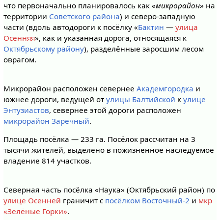
что первоначально планировалось как «
микрорайон
» на
территории
Советского района
) и северо-западную
части (вдоль автодороги к посёлку «
Бактин
—
улица
Осенняя
», как и указанная дорога, относящаяся к
Октябрьскому району
), разделённые заросшим лесом
оврагом.
Микрорайон расположен севернее
Академгородка
и
южнее дороги, ведущей от
улицы Балтийской
к
улице
Энтузиастов
, севернее этой дороги расположен
микрорайон Заречный
.
Площадь посёлка — 233 га. Посёлок рассчитан на 3
тысячи жителей, выделено в пожизненное наследуемое
владение 814 участков.
Северная часть посёлка «Наука» (Октябрьский район) по
улице Осенней
граничит с
посёлком Восточный-2
и
мкр
«Зелёные Горки»
.