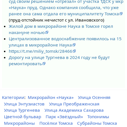
суд своим решением «отрезал» от участка ТДСК у мкр
«Наука» пруд. Однако компания сообщила, что уже
ранее она сама отдала его муниципалитету Томска
(пруд-отстойник нечистот с ул. Ивановского)
Жилой дом в микрорайоне Наука в Томске горел
накануне ночью
Централизованное водоснабжение появилось на 15
улицах в микрорайоне Наука
https://t.me/miliy_tomsk/28466
Дорогу на улице Тургнева в 2024 году не будут
ремонтировать
Категории
:
Микрорайон «Наука»
Улица Осенняя
Улица Энтузиастов
Улица Преображенская
Улица Тургенева
Улица Академика Сахарова
Цветной бульвар
Парк «Звёздный»
Топонимы
Микрорайоны
Посёлки Томска
Субрайоны Томска