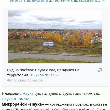
56°29′04″ с. ш.
85°03′50″ в. д.
/
56.484444° с. ш.
85.063889° в. д.
Вид на посёлок Наука с юга, из здания на
территории
ТВЗ «Томск-ОЭЗ»
Фото:
Олег Абрамов
У термина
Наука
существуют и другие значения, см.
:
Наука в Томске
Микрорайон «Наука»
— коттеджный посёлок, в составе
города Томска (
Советский
и
Октябрьский
районы). Один