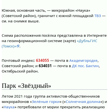
Южная, основная часть, — микрорайон «Наука»
(Советский район), граничит с южной площадкой
ТВЗ
—
см. на снимке выше.
Схема расположения посёлка представлена в Интернете
на геоинформационной системе (карте)
«ДубльГИС
(Томск)»
.
Почтовый индекс:
634055
— почта в
Академгородке
,
Советский район; и
634031
— почта в
ДК пос. Бактин
,
Октябрьский район.
Парк «Звёздный»
Летом 2021 года группа активистов-общественников
микрорайонов «
Зелёные горки
» («
Cолнечная долина
») и
«
Наука
» потребовали от мэрии прекратить реализацию