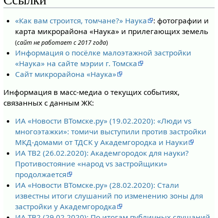
Ссылки
«Как вам строится, томчане?» Наука
: фотографии и
карта микрорайона «Наука» и прилегающих земель
(
сайт не работает с 2017 года
)
Информация о посёлке малоэтажной застройки
«Наука» на сайте мэрии г. Томска
Сайт микрорайона «Наука»
Информация в масс-медиа о текущих событиях,
связанных с данным ЖК:
ИА «Новости ВТомске.ру» (19.02.2020): «Люди vs
многоэтажки»: томичи выступили против застройки
МКД-домами от ТДСК у Академгородка и Науки
ИА ТВ2 (26.02.2020): Академгородок для науки?
Противостояние «народ vs застройщики»
продолжается
ИА «Новости ВТомске.ру» (28.02.2020): Стали
известны итоги слушаний по изменению зоны для
застройки у Академгородка
ИА ТВ2 (29.02.2020): По итогам публичных слушаний