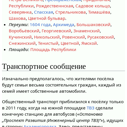
Республики
,
Рождественнская
,
Садовое кольцо
,
Северянка
,
Спасская
,
Стрельникова
,
Тимашёва
,
Шахова
,
Цветной бульвар
.
Переулки
:
1604 года
,
Архимеда
,
Большаковский
,
Воробьёвский
,
Георгиевский
,
Знаменский
,
Кучинский
,
Никольский
,
Ровенский
,
Русаковский
,
Снежинский
,
Тенистый
,
Цветной
,
Ямской
.
Площади
:
Площадь Республики
Транспортное сообщение
Изначально предполагалось, что жителями посёлка
будут семьи весьма состоятельных граждан, каждый из
семей имеет собственные автомобили.
Общественный транспорт приблизился к посёлку только
в 2011 году, когда на южной площадке
ТВЗ
сделали
конечную станцию для автобусов («
Остановка
„Проспект Развития (Инженерный центр ТВЗ)“
»), идущих
в сторону
Академгородка
. Здесь представлены