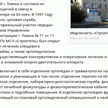
 г. Томска и состояла из
ещений в смену и
нара на 60 коек. В 1997 году
та, цеховая служба
ториальный участок передан
азом Управления
Медсанчасть «Строит
страции г. Томска № 71 от 17
Максим Вотяков
МЛПУ МСЧ «Строитель» был открыт
 и лечению клещевого
айма, а также ортопедическое
осуществляющее консервативное и оперативное лечение и
и аномалий опорно-двигательного аппарата.
ключает в себя отделение ортопедии и травматологии на 
апии и реанимации в том числе; отделение терапии на 60
ское отделение, лабораторно-диагностическая служба, фи
т лечебной физкультуры и физиотерапевтические кабине
стики и подсобные помещения. В отделении ортопедии ф
стоящий из плановой ортопедической операционной и не