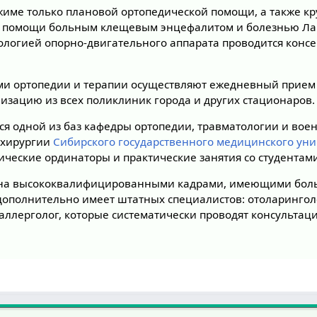
жиме только плановой ортопедической помощи, а также кр
й помощи больным клещевым энцефалитом и болезнью Лай
тологией опорно-двигательного аппарата проводится конс
и ортопедии и терапии осуществляют ежедневный прием
лизацию из всех поликлиник города и других стационаров.
ся одной из баз кафедры ортопедии, травматологии и вое
охирургии
Сибирского государственного медицинского уни
ические ординаторы и практические занятия со студентам
ана высококвалифицированными кадрами, имеющими бол
дополнительно имеет штатных специалистов: отоларинголо
аллерголог, которые систематически проводят консультац