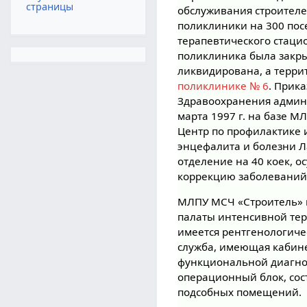
страницы
обслуживания строителей
поликлиники на 300 пос
терапевтического стацио
поликлиника была закры
ликвидирована, а терри
поликлинике № 6
. Прик
Здравоохранения админи
марта 1997 г. на базе 
Центр по профилактике
энцефалита и болезни Л
отделение на 40 коек, 
коррекцию заболеваний 
МЛПУ МСЧ «Строитель» в
палаты интенсивной тер
имеется рентгенологиче
служба, имеющая кабине
функциональной диагно
операционный блок, со
подсобных помещений.