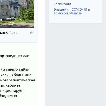
Госпитали
Эпидемия COVID-19 в
Томской области
ель».
Фото:
 ортопедическую
40 коек, 2 койки
 коек. В больнице
зиотерапевтическая
ты, кабинет
ункционирует
обходимых