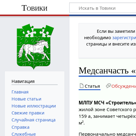
Товики
Если вы заметили
необходимо
зарегистр
страницы и внесите из
Медсанчасть 
Навигация
Статья
Обсужден
Главная
Новые статьи
МЛПУ МСЧ «Строитель
Новые иллюстрации
жилой зоне Советского р
Свежие правки
159 а, занимает четырё
Случайная страница
м².
Справка
Первоначально медсанч
Служебные