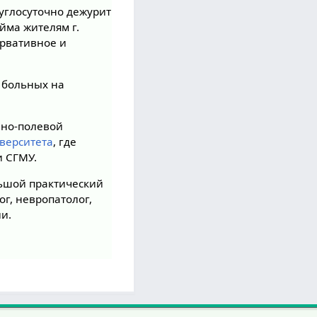
углосуточно дежурит
ма жителям г.
ервативное и
 больных на
нно-полевой
верситета
, где
и СГМУ.
ьшой практический
г, невропатолог,
ии.