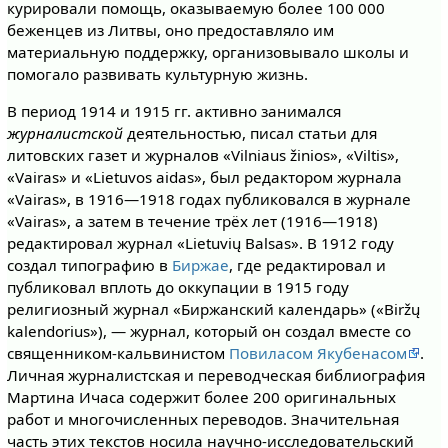
курировали помощь, оказываемую более 100 000
беженцев из Литвы, оно предоставляло им
материальную поддержку, организовывало школы и
помогало развивать культурную жизнь.
В период 1914 и 1915 гг. активно занимался
журналистской
деятельностью, писал статьи для
литовских газет и журналов «Vilniaus žinios», «Viltis»,
«Vairas» и «Lietuvos aidas», был редактором журнала
«Vairas», в 1916—1918 годах публиковался в журнале
«Vairas», а затем в течение трёх лет (1916—1918)
редактировал журнал «Lietuvių Balsas». В 1912 году
создал типографию в
Биржае
, где редактировал и
публиковал вплоть до оккупации в 1915 году
религиозный журнал «Биржанский календарь» («Biržų
kalendorius»), — журнал, который он создал вместе со
священником-кальвинистом
Повиласом Якубенасом
.
Личная журналистская и переводческая библиография
Мартина Ичаса содержит более 200 оригинальных
работ и многочисленных переводов. Значительная
часть этих текстов носила научно-исследовательский