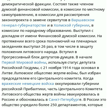
демократической фракции. Состоял также членом
думской финансовой комиссии, в комиссии по местному
самоуправлению, в комиссии для рассмотрения
законопроекта о замене сервитутов в
Варшавском
генерал-губернаторстве
и в
Холмской губернии
, в
комиссии по народному образованию. Выступил с
докладом от имени Финансовой думской комиссии. На
протяжении всего срока полномочий на пленарных
заседаниях выступал 26 раз, в том числе в защиту
положения литовского народа. Вступил в
Прогрессивный блок депутатов-думцев. В начале
Первой Мировой войны
, используя статус депутата
Российской Госдумы, с 21 ноября 1914 года основал в
Литве
Литовское общество жертв войны
, был избран
председателем его Центрального комитета. Когда
вражеские
немецкие войска
оккупировали губернии
российской Прибалтики, часть Центрального Комитета
Литовского общества жертв войны эвакуировалась в
Россию и обосновалась в
Санкт-Петербург
е. В России это
общество учредило более 250 департаментов, которые