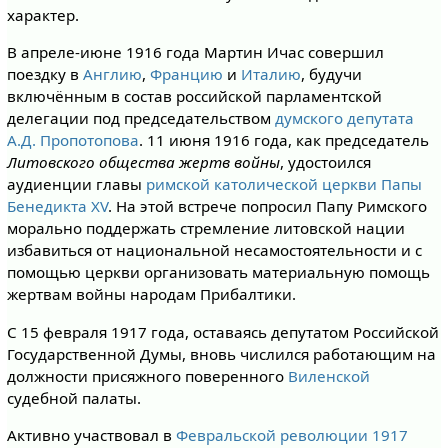
характер.
В апреле-июне 1916 года Мартин Ичас совершил
поездку в
Англию
,
Францию
и
Италию
, будучи
включённым в состав российской парламентской
делегации под председательством
думского депутата
А.Д. Пропотопова
. 11 июня 1916 года, как председатель
Литовского общества жертв войны
, удостоился
аудиенции главы
римской католической церкви
Папы
Бенедикта XV
. На этой встрече попросил Папу Римского
морально поддержать стремление литовской нации
избавиться от национальной несамостоятельности и с
помощью церкви организовать материальную помощь
жертвам войны народам Прибалтики.
С 15 февраля 1917 года, оставаясь депутатом Российской
Государственной Думы, вновь числился работающим на
должности присяжного поверенного
Виленской
судебной палаты.
Активно участвовал в
Февральской революции 1917