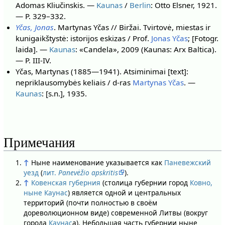
Adomas Kliučinskis. —
Kaunas
/
Berlin
: Otto Elsner, 1921.
— Р. 329–332.
Yčas, Jonas
. Martynas Yčas // Biržai. Tvirtovė, miestas ir
kunigaikštystė: istorijos eskizas / Prof.
Jonas Yčas
; [Fotogr.
laida]. —
Kaunas
: «Candela», 2009 (Kaunas: Arx Baltica).
— P. III-IV.
Yčas, Martynas (1885—1941). Atsiminimai [text]:
nepriklausomybės keliais / d-ras
Martynas Yčas
. —
Kaunas
: [s.n.], 1935.
Примечания
↑
Ныне наименование указывается как
Паневежский
уезд
(
лит.
Panevėžio apskritis
).
↑
Ковенская губерния
(столица губернии город
Ковно,
ныне Каунас
) является одной и центральных
территорий (почти полностью в своём
дореволюционном виде) современной Литвы (вокруг
города
Каунас
а). Небольшая часть губернии ныне