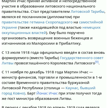
Мартин Ичас принял активное и непосредственное
участие в образовании литовского национального
правительства. Стал представителем
Литовской Тарибы
,
являлся её посланником (дипломатом) при
правительстве гетмана Скоропадского
на
самостийной
Украине
(также находившейся под властью
немецких
оккупационных властей
). Ему было поручено
организовать возвращение военных беженцев и
изгнанников из Малоросиии в Прибалтику.
С 13 июля 1918 года официально введён в состав вновь
формируемого (вместо Тарибы)
Государственного совет
[9]
Литвы
провозглашённого Королевства Литовского
.
С 11 ноября по декабрь 1918 года Мартин Ичас —
министр финансов, торговли и промышленности в 1-м
составе Временного правительства буржуазной
Литовской Республики (столица —
Каунас, бывший
город Ковно)
. Барт
Йонас Ичас
при этом получил тогда
же пост министра образования Литвы.
В период с декабря 1918 по апрель 1919 года являлся