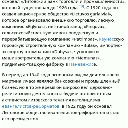
основал «Литовский Банк торговли и промышленности»,
[10]
который существовал до 1926 года
. С 1920 года он
создал акционерное общество «Lietuvos garlaiviai»,
которое организовало внешнюю торговлю, лесную
компанию «Eglynas», нефтяной завод «Ringuva»,
сельскохозяйственную животноводческую и
перерабатывающую компанию «Patrimpas»,
каунас
скую
городскую строительную компанию «Butas», импортно-
экспортную компанию «Dubysa», чугунную и
машиностроительную компанию «Nemunas»,
прядильно-ткацкую фабрику в
Паневежис
е.
В период до 1940 года основным видом деятельности
Мартина Ичаса являлся банковский и промышленный
бизнес, но в то же время он широко вёл церковно-
религиозную деятельность: будучи авторитетным
активистом литовского течения католицизма
евангелистов-реформатов
, в 1922 году он основал
Литовское общество евангелистов-реформатов и стал
его президентом.