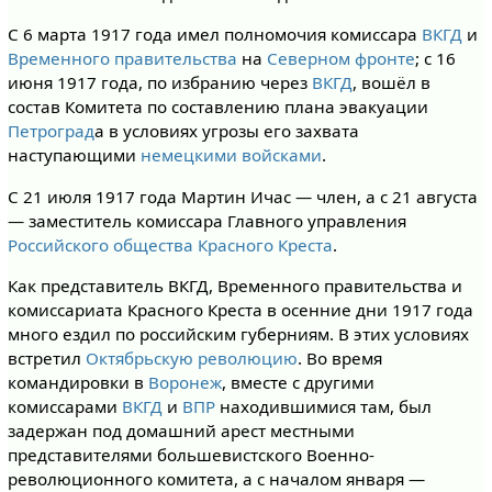
С 6 марта 1917 года имел полномочия комиссара
ВКГД
и
Временного правительства
на
Северном фронте
; с 16
июня 1917 года, по избранию через
ВКГД
, вошёл в
состав Комитета по составлению плана эвакуации
Петроград
а в условиях угрозы его захвата
наступающими
немецкими войсками
.
С 21 июля 1917 года Мартин Ичас — член, а с 21 августа
— заместитель комиссара Главного управления
Российского общества Красного Креста
.
Как представитель ВКГД, Временного правительства и
комиссариата Красного Креста в осенние дни 1917 года
много ездил по российским губерниям. В этих условиях
встретил
Октябрьскую революцию
. Во время
командировки в
Воронеж
, вместе с другими
комиссарами
ВКГД
и
ВПР
находившимися там, был
задержан под домашний арест местными
представителями большевистского Военно-
революционного комитета, а с началом января —