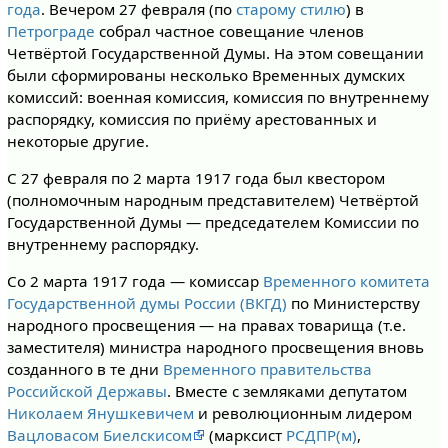
года
. Вечером 27 февраля (по
старому стилю
) в
Петрограде
собрал частное совещание членов
Четвёртой Государственной Думы. На этом совещании
были сформированы несколько Временных думских
комиссий: военная комиссия, комиссия по внутреннему
распорядку, комиссия по приёму арестованных и
некоторые другие.
С 27 февраля по 2 марта 1917 года был квестором
(полномочным народным представителем) Четвёртой
Государственной Думы — председателем Комиссии по
внутреннему распорядку.
Со 2 марта 1917 года — комиссар
Временного комитета
Государственной думы России (ВКГД)
по Министерству
народного просвещения — на правах товарища (т.е.
заместителя) министра народного просвещения вновь
созданного в те дни
Временного правительства
Российской Державы
. Вместе с земляками депутатом
Николаем Янушкевичем
и революционным лидером
Вацловасом Биелскисом
(марксист
РСДПР(м)
,