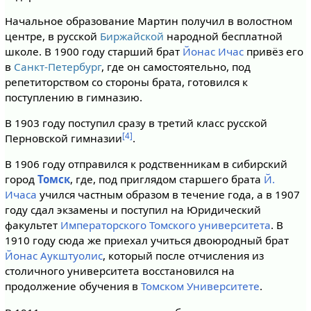
Начальное образование Мартин получил в волостном
центре, в русской
Биржайской
народной бесплатной
школе. В 1900 году старший брат
Йонас Ичас
привёз его
в
Санкт-Петербург
, где он самостоятельно, под
репетиторством со стороны брата, готовился к
поступлению в гимназию.
В 1903 году поступил сразу в третий класс русской
[4]
Перновской гимназии
.
В 1906 году отправился к родственникам в сибирский
город
Томск
, где, под приглядом старшего брата
Й.
Ичаса
учился частным образом в течение года, а в 1907
году сдал экзамены и поступил на Юридический
факультет
Императорского Томского университета
. В
1910 году сюда же приехал учиться двоюродный брат
Йонас Аукштуолис
, который после отчисления из
столичного университета восстановился на
продолжение обучения в
Томском Университете
.