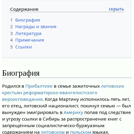
Содержание
1
Биография
2
Награды и звания
3
Литература
4
Примечания
5
Ссылки
Биография
Родился в
Прибалтике
в семье зажиточных
литовских
крестьян
реформаторско-евангелистского
вероисповедания
. Когда Мартину исполнилось пять лет,
его отец, литовский националист, покинул семью — был
вынужден эмигрировать в
Америку
попав под следствие
и угрозу ссылки в Сибирь за распространение книг с
запрещённым социалистическо-буржуазным
содержанием на
литовском
и
польском
языках.