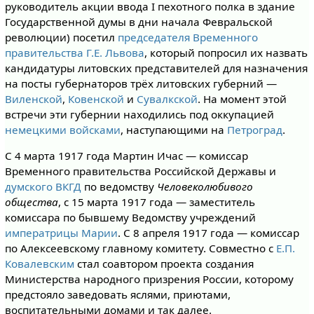
руководитель акции ввода I пехотного полка в здание
Государственной думы в дни начала Февральской
революции) посетил
председателя Временного
правительства Г.Е. Львова
, который попросил их назвать
кандидатуры литовских представителей для назначения
на посты губернаторов трёх литовских губерний —
Виленской
,
Ковенской
и
Сувалкской
. На момент этой
встречи эти губернии находились под оккупацией
немецкими войсками
, наступающими на
Петроград
.
С 4 марта 1917 года Мартин Ичас — комиссар
Временного правительства Российской Державы и
думского ВКГД
по ведомству
Человеколюбивого
общества
, с 15 марта 1917 года — заместитель
комиссара по бывшему Ведомству учреждений
императрицы Марии
. С 8 апреля 1917 года — комиссар
по Алексеевскому главному комитету. Совместно с
Е.П.
Ковалевским
стал соавтором проекта создания
Министерства народного призрения России, которому
предстояло заведовать яслями, приютами,
воспитательными домами и так далее.