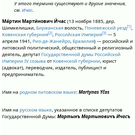
У этого термина существуют и другие значения,
см.
Ичас
.
Ма́ртин Марти́нович И́час
(13 ноября 1885, дер.
[1]
Шимкелишки,
Биржанская
волость,
Поневежский уезд
,
[2]
[3]
Ковенская губерния
,
Российская Империя
— 5
апреля 1941,
Рио-де-Жанейро
,
Бразилия
) — российский и
литовский политический, общественный и религиозный
деятель, депутат
Государственной думы Российской
Империи IV созыва
от
Ковенской губернии
, юрист
(адвокат), переводчик, издатель, публицист и
предприниматель.
Имя на
родном литовском языке
:
Martynas Yčas
Имя на
русском языке
, указанное в списке депутатов
Государственной Думы:
Мартынъ Мартыновичъ Ичасъ