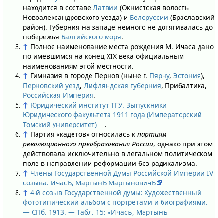
находится в составе
Латвии
(Окнистская волость
Новоалександровского уезда) и
Белоруссии
(Браславский
район). Губерния на западе немного не дотягивалась до
побережья
Балтийского моря
.
↑
Полное наименование места рождения М. Ичаса дано
по имевшимся на конец XIX века официальным
наименованиям этой местности.
↑
Гимназия в городе Пернов (ныне г.
Пярну
,
Эстония
),
Перновский уезд
,
Лифляндская губерния
, Прибалтика,
Российская Империя
.
↑
Юридический институт ТГУ. Выпускники
Юридического факультета 1911 года (Императорский
Томский университет)
.
↑
Партия «кадетов» относилась к
партиям
революционного преобразования России
, однако при этом
действовала исключительно в легальном политическом
поле в направлении реформации без радикализма.
↑
Члены Государственной Думы Российской Империи IV
созыва: ИчасЪ, МартынЪ МартыновичЪ
↑
4-й созыв Государственной думы: Художественный
фототипический альбом с портретами и биографиями.
— СПб. 1913. — Табл. 15: «Ичасъ, Мартынъ