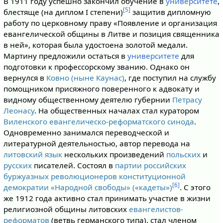
В 1911 году успешно закончил обучение в
университете
,
[5]
блестяще (на диплом I степени)
защитив дипломную
работу по церковному праву «Появление и организация
евангелической общины в Литве и позиция священника
в ней», которая была удостоена золотой медали.
Мартину предложили остаться в
университете
для
подготовки к профессорскому званию. Однако он
вернулся в
Ковно (ныне Каунас)
, где поступил на службу
помощником присяжного поверенного к адвокату и
видному общественному деятелю губернии
Петрасу
Леонасу
. На общественных началах стал куратором
Виленского евангелическо-реформатского синода
.
Одновременно занимался переводческой и
литературной деятельностью, автор перевода на
литовский язык
нескольких произведений
польских
и
русских
писателей. Состоял в
партии российских
буржуазных революционеров конституционной
[6]
демократии «Народной свободы» («кадеты»)
. С этого
же 1912 года активно стал принимать участие в жизни
религиозной общины литовских
евангелистов-
реформатов
(ветвь германского типа), стал членом