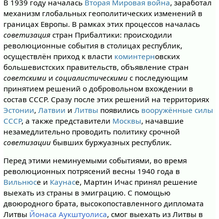
В 1939 году началась
Вторая Мировая война
, заработал
механизм глобальных геополитических изменений в
границах Европы. В рамках этих процессов началась
советизация
стран Прибалтики: происходили
революционные события в столицах республик,
осуществлён приход к власти
коминтерн
овских
большевистских правительств, объявление стран
советскими
и
социалистическими
с последующим
принятием решений о добровольном вхождении в
состав СССР. Сразу после этих решений на территориях
Эстонии
,
Латвии
и
Литвы
появились
вооружённые силы
СССР
, а также представители
Москвы
, начавшие
незамедлительно проводить политику срочной
советизации
бывших буржуазных республик.
Перед этими неминуемыми событиями, во время
революционных потрясений весны 1940 года в
Вильнюс
е и
Каунас
е, Мартин Ичас принял решение
выехать из страны в эмиграцию. С помощью
двоюродного брата, высокопоставленного дипломата
Литвы
Йонаса Аукштуолиса
, смог выехать из Литвы в