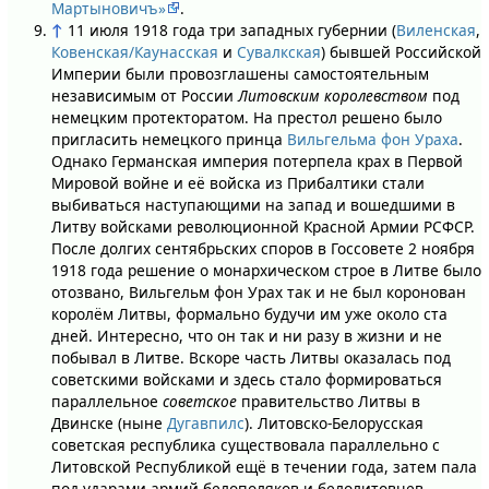
Мартыновичъ»
.
↑
11 июля 1918 года три западных губернии (
Виленская
,
Ковенская/Каунасская
и
Сувалкская
) бывшей Российской
Империи были провозглашены самостоятельным
независимым от России
Литовским королевством
под
немецким протекторатом. На престол решено было
пригласить немецкого принца
Вильгельма фон Ураха
.
Однако Германская империя потерпела крах в Первой
Мировой войне и её войска из Прибалтики стали
выбиваться наступающими на запад и вошедшими в
Литву войсками революционной Красной Армии РСФСР.
После долгих сентябрьских споров в Госсовете 2 ноября
1918 года решение о монархическом строе в Литве было
отозвано, Вильгельм фон Урах так и не был коронован
королём Литвы, формально будучи им уже около ста
дней. Интересно, что он так и ни разу в жизни и не
побывал в Литве. Вскоре часть Литвы оказалась под
советскими войсками и здесь стало формироваться
параллельное
советское
правительство Литвы в
Двинске (ныне
Дугавпилс
). Литовско-Белорусская
советская республика существовала параллельно с
Литовской Республикой ещё в течении года, затем пала
под ударами армий белополяков и белолитовцев.