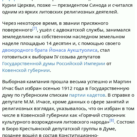
Курии Церкви, позже — президентом Синода и считался
одним из ярких литовских религиозных деятелей.
Через некоторое время, в звании присяжного
[7]
поверенного
, ушёл с адвокатской службы, занимался
земледелием на собственном наследном земельном
наделе площадью 14 десятин и, с помощью своего
двоюродного брата Йонаса Аукштуолиса
, стал
готовиться к выборам IV созыва депутатов
Государственной думы Российской Империи
от
Ковенской губернии
.
Выборная кампания прошла весьма успешно и Мартин
Ичас был избран осенью 1912 года в Государственную
думу по губернским спискам
партии кадетов
. В справке о
депутате М.М. Ичасе, кроме данных о сфере занятий и
религиозных взглядах, указывалось, что он избран в том
числе в Ковенской губернии как «Горячий сторонник
[8]
культурного возрождения литовского народа»
. Состоял
в Бюро Крестьянской депутатской группы в Думе,
позднее вошёл в состав Конституционно-