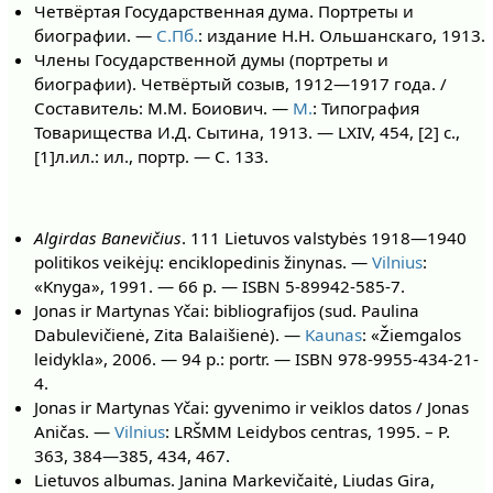
Четвёртая Государственная дума. Портреты и
биографии. —
С.Пб.
: издание Н.Н. Ольшанскаго, 1913.
Члены Государственной думы (портреты и
биографии). Четвёртый созыв, 1912—1917 года. /
Составитель: М.М. Боиович. —
М.
: Типография
Товарищества И.Д. Сытина, 1913. — LXIV, 454, [2] с.,
[1]л.ил.: ил., портр. — С. 133.
Algirdas Banevičius
. 111 Lietuvos valstybės 1918—1940
politikos veikėjų: enciklopedinis žinynas. —
Vilnius
:
«Knyga», 1991. — 66 p. — ISBN 5-89942-585-7.
Jonas ir Martynas Yčai: bibliografijos (sud. Paulina
Dabulevičienė, Zita Balaišienė). —
Kaunas
: «Žiemgalos
leidykla», 2006. — 94 p.: portr. — ISBN 978-9955-434-21-
4.
Jonas ir Martynas Yčai: gyvenimo ir veiklos datos / Jonas
Aničas. —
Vilnius
: LRŠMM Leidybos centras, 1995. – P.
363, 384—385, 434, 467.
Lietuvos albumas. Janina Markevičaitė, Liudas Gira,