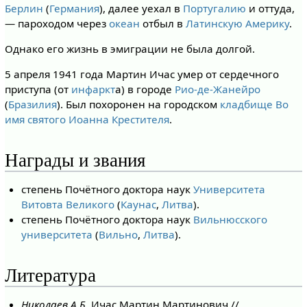
Берлин
(
Германия
), далее уехал в
Португалию
и оттуда,
— пароходом через
океан
отбыл в
Латинскую Америку
.
Однако его жизнь в эмиграции не была долгой.
5 апреля 1941 года Мартин Ичас умер от сердечного
приступа (от
инфаркт
а) в городе
Рио-де-Жанейро
(
Бразилия
). Был похоронен на городском
кладбище Во
имя святого Иоанна Крестителя
.
Награды и звания
cтепень Почётного доктора наук
Университета
Витовта Великого
(
Каунас
,
Литва
).
cтепень Почётного доктора наук
Вильнюсского
университета
(
Вильно
,
Литва
).
Литература
Николаев А.Б.
Ичас Мартин Мартинович //