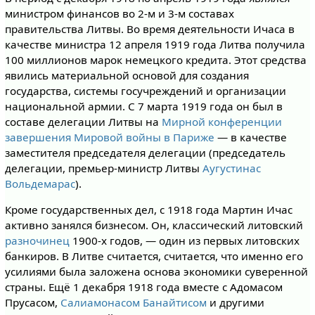
министром финансов во 2-м и 3-м составах
правительства Литвы. Во время деятельности Ичаса в
качестве министра 12 апреля 1919 года Литва получила
100 миллионов марок немецкого кредита. Этот средства
явились материальной основой для создания
государства, системы госучреждений и организации
национальной армии. С 7 марта 1919 года он был в
составе делегации Литвы на
Мирной конференции
завершения Мировой войны в Париже
— в качестве
заместителя председателя делегации (председатель
делегации, премьер-министр Литвы
Аугустинас
Вольдемарас
).
Кроме государственных дел, с 1918 года Мартин Ичас
активно занялся бизнесом. Он, классический литовский
разночинец
1900-х годов, — один из первых литовских
банкиров. В Литве считается, считается, что именно его
усилиями была заложена основа экономики суверенной
страны. Ещё 1 декабря 1918 года вместе с Адомасом
Прусасом,
Салиамонасом Банайтисом
и другими