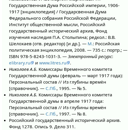
Государственная Дума Российской империи, 1906-
1917 [энциклопедия] / Государсвенная Дума
Федерального собрания Российской Федерации,
Институт общественной мысли, Российский
государственный исторический архив, Фонд
изучения наследия П.А. Столыпина; редкол.: В.В.
Шелохаев (отв. редактор) [и др.]. —
М.
: Российская
политическая энциклопедия, 2008. — 735 с.: портр.; —
ISBN 978-5-8243-1031-3. —
Электронный ресурс
:
elibrary.ru
и
www.litres.ru
.
Николаев А.Б.
Комиссары Временного комитета
Государственной думы (февраль — март 1917 года):
Персональный состав // Из глубины времён
[справочник]. —
С.Пб.
, 1995. — № 5.
Николаев А.Б.
Комиссары Временного комитета
Государственной думы в апреле 1917 года:
Персональный состав // Из глубины времён
[справочник]. —
С.Пб.
, 1997. — № 8.
Российский государственный исторический архив.
Фонд 1278. Опись 9. Дело 311.