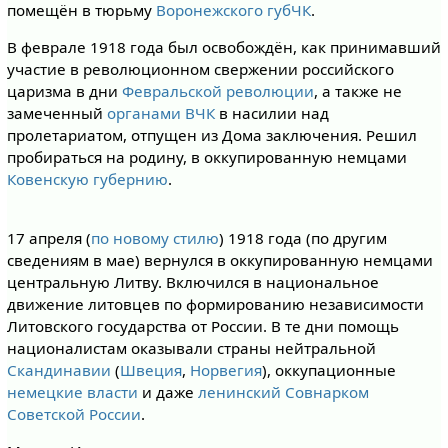
помещён в тюрьму
Воронежского губЧК
.
В феврале 1918 года был освобождён, как принимавший
участие в революционном свержении российского
царизма в дни
Февральской революции
, а также не
замеченный
органами ВЧК
в насилии над
пролетариатом, отпущен из Дома заключения. Решил
пробираться на родину, в оккупированную немцами
Ковенскую губернию
.
17 апреля (
по новому стилю
) 1918 года (по другим
сведениям в мае) вернулся в оккупированную немцами
центральную Литву. Включился в национальное
движение литовцев по формированию независимости
Литовского государства от России. В те дни помощь
националистам оказывали страны нейтральной
Скандинавии
(
Швеция
,
Норвегия
), оккупационные
немецкие власти
и даже
ленинский Совнарком
Советской России
.