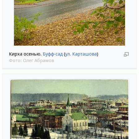
Кирха осенью.
Буфф-сад
(
ул. Карташова
)
Фото:
Олег Абрамов