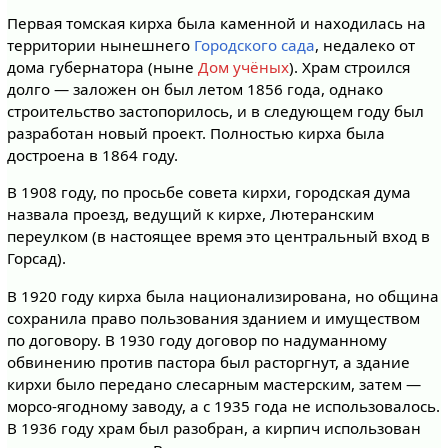
Первая томская кирха была каменной и находилась на
территории нынешнего
Городского сада
, недалеко от
дома губернатора (ныне
Дом учёных
). Храм строился
долго — заложен он был летом 1856 года, однако
строительство застопорилось, и в следующем году был
разработан новый проект. Полностью кирха была
достроена в 1864 году.
В 1908 году, по просьбе совета кирхи, городская дума
назвала проезд, ведущий к кирхе, Лютеранским
переулком (в настоящее время это центральный вход в
Горсад).
В 1920 году кирха была национализирована, но община
сохранила право пользования зданием и имуществом
по договору. В 1930 году договор по надуманному
обвинению против пастора был расторгнут, а здание
кирхи было передано слесарным мастерским, затем —
морсо-ягодному заводу, а с 1935 года не использовалось.
В 1936 году храм был разобран, а кирпич использован