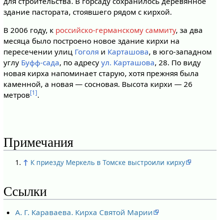
для строительства. В горсаду сохранилось деревянное
здание пастората, стоявшего рядом с кирхой.
В 2006 году, к
российско-германскому саммиту
, за два
месяца было построено новое здание кирхи на
пересечении улиц
Гоголя
и
Карташова
, в юго-западном
углу
Буфф-сада
, по адресу
ул. Карташова
, 28. По виду
новая кирха напоминает старую, хотя прежняя была
каменной, а новая — сосновая. Высота кирхи — 26
[1]
метров
.
Примечания
↑
К приезду Меркель в Томске выстроили кирху
Ссылки
А. Г. Караваева. Кирха Святой Марии