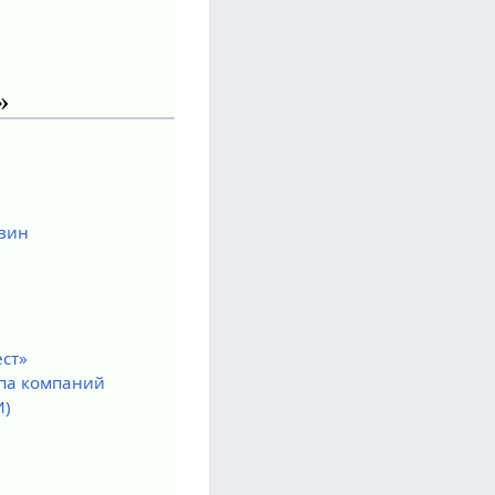
»
вин
ст»
па компаний
И)