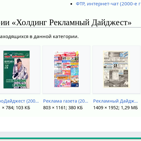
ФТР, интернет-чат (2000-е 
рии «Холдинг Рекламный Дайджест»
находящихся в данной категории.
АэроДайджест (2008).jpg
Реклама газета (2015).jpg
Рекламный Дайджест (газета).jpg
 × 784; 103 КБ
803 × 1161; 380 КБ
1409 × 1952; 1,29 МБ