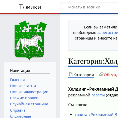
Товики
Если вы заметили
необходимо
зарегистр
страницы и внесите из
Категория
:
Хол
Навигация
Категория
Обсуж
Главная
Новые статьи
Холдинг «Рекламный 
Новые иллюстрации
рекламной
газеты
(отда
Свежие правки
Случайная страница
См. также:
Справка
газета «Рекламный Д
Служебные