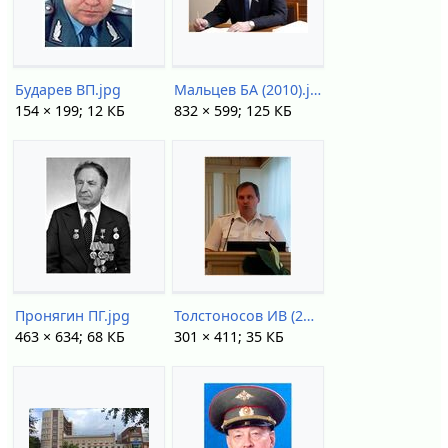
Бударев ВП.jpg
Мальцев БА (2010).jpg
154 × 199; 12 КБ
832 × 599; 125 КБ
Пронягин ПГ.jpg
Толстоносов ИВ (2014).jpg
463 × 634; 68 КБ
301 × 411; 35 КБ