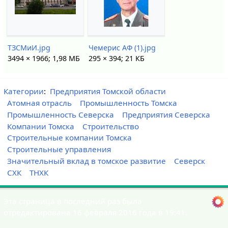
ТЗСМиИ.jpg
Чемерис АФ (1).jpg
3494 × 1966; 1,98 МБ
295 × 394; 21 КБ
Категории
:
Предприятия Томской области
Атомная отрасль
Промышленность Томска
Промышленность Северска
Предприятия Северска
Компании Томска
Строительство
Строительные компании Томска
Строительные управления
Значительный вклад в томское развитие
Северск
СХК
ТНХК
Эта страница в последний раз была
отредактирована 16 февраля 2016 года в 19:41.