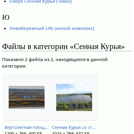
Озеро Сенная Курья (Томск)
Ю
Левобережный Life (жилой комплекс)
Файлы в категории «Сенная Курья»
Показано 2 файла из 2, находящихся в данной
категории.
Вертолетная-площадка-на-Курье---IMG 1124.jpg
Сенная Курья со стороны поста ДПС.jpg
1200 × 765; 400 КБ
1024 × 768; 632 КБ