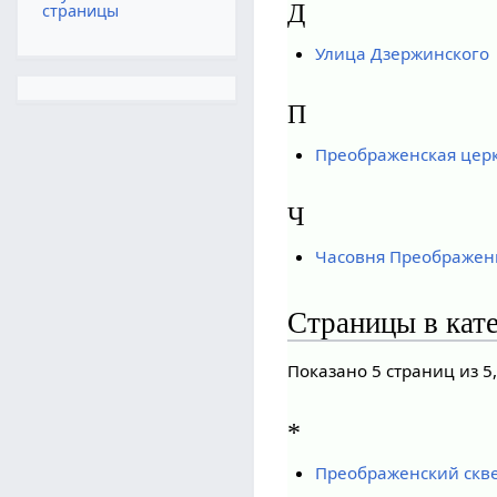
Д
страницы
Улица Дзержинского
П
Преображенская цер
Ч
Часовня Преображен
Страницы в кат
Показано 5 страниц из 5
*
Преображенский скв